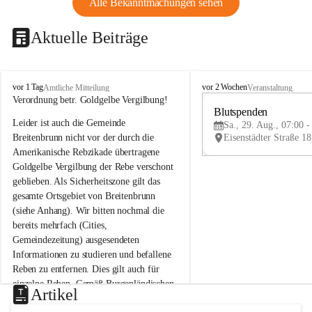
Alle Bekanntmachungen sehen
Aktuelle Beiträge
B
B
vor 1 Tag
vor 2 Wochen
Amtliche Mitteilung
Veranstaltung
r
r
Verordnung betr. Goldgelbe Vergilbung!
e
e
Blutspenden
Leider ist auch die Gemeinde 
i
i
Sa., 29. Aug., 07:00 -
t
t
Breitenbrunn nicht vor der durch die 
e
e
Amerikanische Rebzikade übertragene 
n
n
Goldgelbe Vergilbung der Rebe verschont 
b
b
geblieben. Als Sicherheitszone gilt das 
r
r
gesamte Ortsgebiet von Breitenbrunn 
u
u
(siehe Anhang). Wir bitten nochmal die 
n
n
n
n
bereits mehrfach (Cities, 
a
a
Gemeindezeitung) ausgesendeten 
m
m
Informationen zu studieren und befallene 
N
N
Reben zu entfernen. Dies gilt auch für 
e
e
einzelne Reben. Gemäß Burgenländischen 
u
u
Artikel
Weinbaugesetz sind nicht gepflegte oder 
s
s