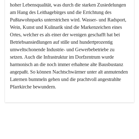
hoher Lebensqualität, was durch die starken Zusiedelungen 
am Hang des Leithagebirges und die Errichtung des 
Pußtawohnparks unterstrichen wird. Wasser- und Radsport, 
Wein, Kunst und Kulinarik sind die Markenzeichen eines 
Ortes, welcher es als einer der wenigen geschafft hat bei 
Betriebsansiedlungen auf stille und hundertprozentig 
umweltschonende Industrie- und Gewerbebetriebe zu 
setzen. Auch die Infrastruktur im Dorfzentrum wurde 
harmonisch an die noch immer erhaltene alte Bausbustanz 
angepaßt. So können Nachtschwärmer unter alt anmutenden 
Laternen bummeln gehen und die prachtvoll angestrahlte 
Pfarrkirche bewundern.

Der Weinbau dominert heute nicht mehr, ist aber integrativer 
Bestandteil der Kultur des Ortes, da man hier schon lange 
von Massenweinbau auf Qualitätsweinbau umgestellt hat. 
So ist es auch nicht verwunderlich, dass eines der historisch 
wertvollsten Gebäude die Ortsvinothek beherbergt und dass 
der Kellering ein beliebtes Ziel darstellt.
