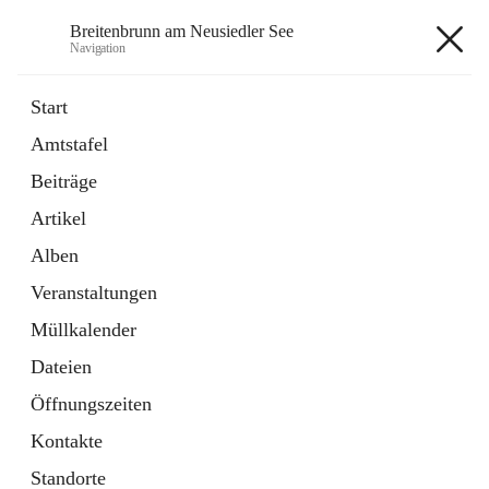
Breitenbrunn am Neusiedler See
Navigation
Breitenbrunn am Neusiedler See
Start
Amtstafel
Formulare
Beiträge
18 Schnellzugriffe
Artikel
Gemeindeservice
7 Schnellzugriffe
Alben
Veranstaltungen
+7
Müllkalender
Dateien
Öffnungszeiten
Kontakte
Hauptadresse
Standorte