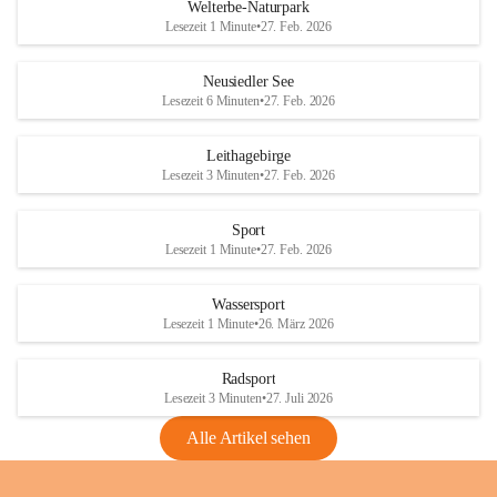
i
i
unzulässige Weingärten zu roden! Bitte 
Welterbe-Naturpark
e
e
helfen wir zusammen um unsere Winzer 
Lesezeit 1 Minute
•
27. Feb. 2026
d
d
vor den prognostizierten Ernteausfällen 
l
l
und den daraus folgenden wirtschaftlichen 
e
e
Neusiedler See
Schäden zu bewahren.
r
r
Lesezeit 6 Minuten
•
27. Feb. 2026
S
S
Verordnungen
e
e
Leithagebirge
04.08.2026
e
e
Lesezeit 3 Minuten
•
27. Feb. 2026
Maßnahmen zur Bekämpfung
der Goldgelben Vergilbung der
Sport
Rebe und der Amerikanischen
Lesezeit 1 Minute
•
27. Feb. 2026
Rebzikade
Anhang VBl. EU Nr. 18
Wassersport
_2026
Lesezeit 1 Minute
•
26. März 2026
1 Seite
•
1,4 MB
Radsport
VBl. EU Nr. 18_2026
Lesezeit 3 Minuten
•
27. Juli 2026
2 Seiten
•
2,1 MB
Alle Artikel sehen