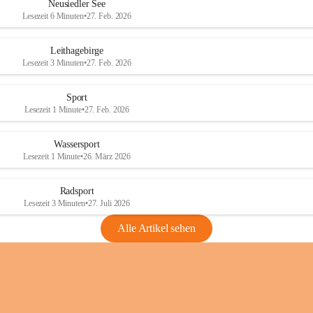
e
e
Neusiedler See
r
r
Lesezeit 6 Minuten
•
27. Feb. 2026
S
S
e
e
Leithagebirge
e
e
Lesezeit 3 Minuten
•
27. Feb. 2026
Sport
Lesezeit 1 Minute
•
27. Feb. 2026
Wassersport
Lesezeit 1 Minute
•
26. März 2026
Radsport
Lesezeit 3 Minuten
•
27. Juli 2026
Alle Artikel sehen