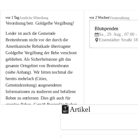
B
B
vor 1 Tag
vor 2 Wochen
Amtliche Mitteilung
Veranstaltung
r
r
Verordnung betr. Goldgelbe Vergilbung!
e
e
Blutspenden
Leider ist auch die Gemeinde 
i
i
Sa., 29. Aug., 07:00 -
t
t
Breitenbrunn nicht vor der durch die 
e
e
Amerikanische Rebzikade übertragene 
n
n
Goldgelbe Vergilbung der Rebe verschont 
b
b
geblieben. Als Sicherheitszone gilt das 
r
r
gesamte Ortsgebiet von Breitenbrunn 
u
u
(siehe Anhang). Wir bitten nochmal die 
n
n
n
n
bereits mehrfach (Cities, 
a
a
Gemeindezeitung) ausgesendeten 
m
m
Informationen zu studieren und befallene 
N
N
Reben zu entfernen. Dies gilt auch für 
e
e
einzelne Reben. Gemäß Burgenländischen 
u
u
Artikel
Weinbaugesetz sind nicht gepflegte oder 
s
s
i
i
unzulässige Weingärten zu roden! Bitte 
e
e
helfen wir zusammen um unsere Winzer 
d
d
vor den prognostizierten Ernteausfällen 
l
l
und den daraus folgenden wirtschaftlichen 