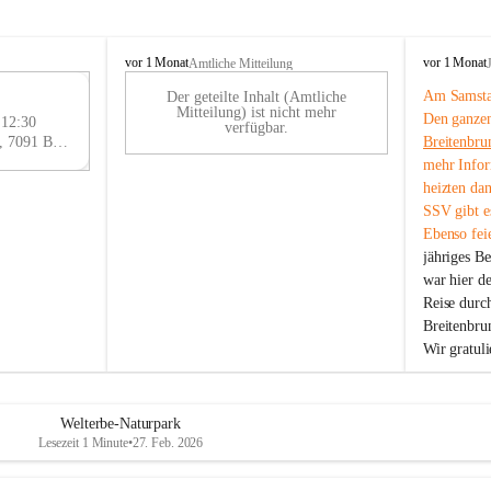
B
B
vor 1 Monat
vor 1 Monat
Amtliche Mitteilung
r
r
Am Samstag
Der geteilte Inhalt (Amtliche
e
e
29
Mitteilung) ist nicht mehr
Den ganzen
i
i
 12:30
AU
verfügbar.
t
t
Eisenstädter Straße 18, 7091 Breitenbrunn am Neusiedler See, AUT
Breitenbru
G
e
e
mehr Infor
n
n
heizten da
b
b
SSV gibt es
r
r
Ebenso feie
u
u
jähriges B
n
n
n
n
war hier d
a
a
Reise durc
m
m
Breitenbrun
N
N
Wir gratul
e
e
u
u
s
s
i
i
Welterbe-Naturpark
e
e
Lesezeit 1 Minute
•
27. Feb. 2026
d
d
l
l