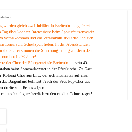
Jubiläum
 wurden gleich zwei Jubiläen in Breitenbrunn gefeiert: 
 Tag über konnten Interessierte beim 
Sportschützenverein 
nn
 vorbeikommen und das Vereinshaus erkunden und sich 
mationen zum Schießsport holen. In den Abendstunden 
nn die Steirerkanonen die Stimmung richtig an, denn den 
 nun bereits 70 Jahre!
rte der 
Chor der Pfarrgemeinde Breitenbrunn
 sein 40-
estehen beim Sommerkonzert in der Pfarrkirche. Zu Gast 
er Kolping Chor aus Linz, der sich momentan auf einer 
h das Burgenland befindet. Auch der Kids Pop Chor aus 
n durfte sein Bestes zeigen.
ieren nochmal ganz herzlich zu den runden Geburtstagen!