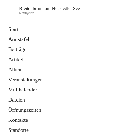
Breitenbrunn am Neusiedler See
Navigation
Start
Amtstafel
Formulare
Beiträge
18 Schnellzugriffe
Artikel
Gemeindeservice
7 Schnellzugriffe
Alben
Veranstaltungen
Müllkalender
Dateien
Öffnungszeiten
Kontakte
Standorte