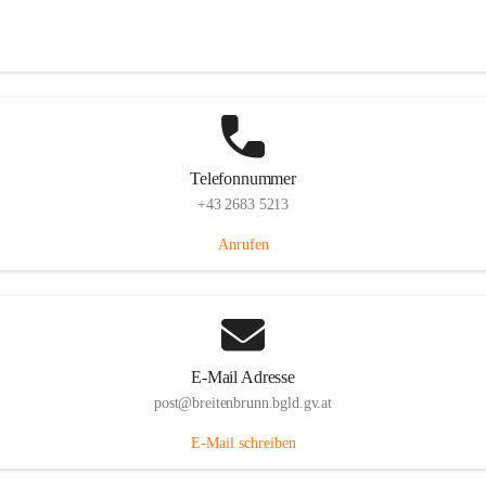
Eisenstädterstraße 18, 7091 Breitenbrunn am Neusiedler See, AUT
Auf Karte ansehen
Telefonnummer
+43 2683 5213
Anrufen
E-Mail Adresse
post@breitenbrunn.bgld.gv.at
E-Mail schreiben