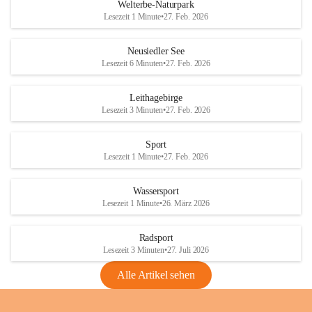
i
i
unzulässige Weingärten zu roden! Bitte 
Welterbe-Naturpark
e
e
helfen wir zusammen um unsere Winzer 
Lesezeit 1 Minute
•
27. Feb. 2026
d
d
vor den prognostizierten Ernteausfällen 
l
l
und den daraus folgenden wirtschaftlichen 
e
e
Neusiedler See
Schäden zu bewahren.
r
r
Lesezeit 6 Minuten
•
27. Feb. 2026
S
S
Verordnungen
e
e
Leithagebirge
04.08.2026
e
e
Lesezeit 3 Minuten
•
27. Feb. 2026
Maßnahmen zur Bekämpfung
der Goldgelben Vergilbung der
Sport
Rebe und der Amerikanischen
Lesezeit 1 Minute
•
27. Feb. 2026
Rebzikade
Anhang VBl. EU Nr. 18
Wassersport
_2026
Lesezeit 1 Minute
•
26. März 2026
1 Seite
•
1,4 MB
Radsport
VBl. EU Nr. 18_2026
Lesezeit 3 Minuten
•
27. Juli 2026
2 Seiten
•
2,1 MB
Alle Artikel sehen