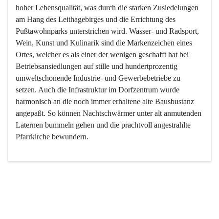
hoher Lebensqualität, was durch die starken Zusiedelungen 
am Hang des Leithagebirges und die Errichtung des 
Pußtawohnparks unterstrichen wird. Wasser- und Radsport, 
Wein, Kunst und Kulinarik sind die Markenzeichen eines 
Ortes, welcher es als einer der wenigen geschafft hat bei 
Betriebsansiedlungen auf stille und hundertprozentig 
umweltschonende Industrie- und Gewerbebetriebe zu 
setzen. Auch die Infrastruktur im Dorfzentrum wurde 
harmonisch an die noch immer erhaltene alte Bausbustanz 
angepaßt. So können Nachtschwärmer unter alt anmutenden 
Laternen bummeln gehen und die prachtvoll angestrahlte 
Pfarrkirche bewundern.

Der Weinbau dominert heute nicht mehr, ist aber integrativer 
Bestandteil der Kultur des Ortes, da man hier schon lange 
von Massenweinbau auf Qualitätsweinbau umgestellt hat. 
So ist es auch nicht verwunderlich, dass eines der historisch 
wertvollsten Gebäude die Ortsvinothek beherbergt und dass 
der Kellering ein beliebtes Ziel darstellt.
