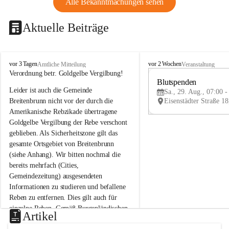
Alle Bekanntmachungen sehen
Aktuelle Beiträge
B
B
vor 3 Tagen
vor 2 Wochen
Amtliche Mitteilung
Veranstaltung
r
r
Verordnung betr. Goldgelbe Vergilbung!
e
e
Blutspenden
Leider ist auch die Gemeinde 
i
i
Sa., 29. Aug., 07:00 -
t
t
Breitenbrunn nicht vor der durch die 
e
e
Amerikanische Rebzikade übertragene 
n
n
Goldgelbe Vergilbung der Rebe verschont 
b
b
geblieben. Als Sicherheitszone gilt das 
r
r
gesamte Ortsgebiet von Breitenbrunn 
u
u
(siehe Anhang). Wir bitten nochmal die 
n
n
n
n
bereits mehrfach (Cities, 
a
a
Gemeindezeitung) ausgesendeten 
m
m
Informationen zu studieren und befallene 
N
N
Reben zu entfernen. Dies gilt auch für 
e
e
einzelne Reben. Gemäß Burgenländischen 
u
u
Artikel
Weinbaugesetz sind nicht gepflegte oder 
s
s