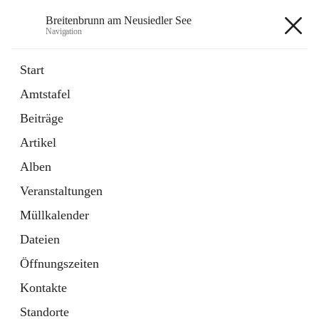
Breitenbrunn am Neusiedler See
Navigation
Breitenbrunn am Neusiedler See
Start
Amtstafel
Formulare
Beiträge
18 Schnellzugriffe
Artikel
Gemeindeservice
7 Schnellzugriffe
Alben
Veranstaltungen
+7
Müllkalender
Dateien
Öffnungszeiten
Kontakte
Hauptadresse
Standorte