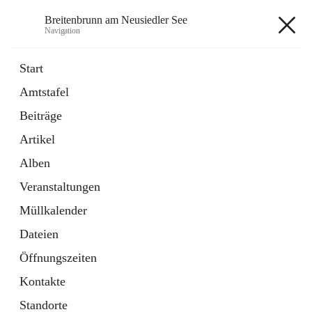
Breitenbrunn am Neusiedler See
Navigation
Breitenbrunn am Neusiedler See
Start
Amtstafel
Formulare
Beiträge
18 Schnellzugriffe
Artikel
Gemeindeservice
7 Schnellzugriffe
Alben
Veranstaltungen
+7
Müllkalender
Dateien
Öffnungszeiten
Kontakte
Hauptadresse
Standorte