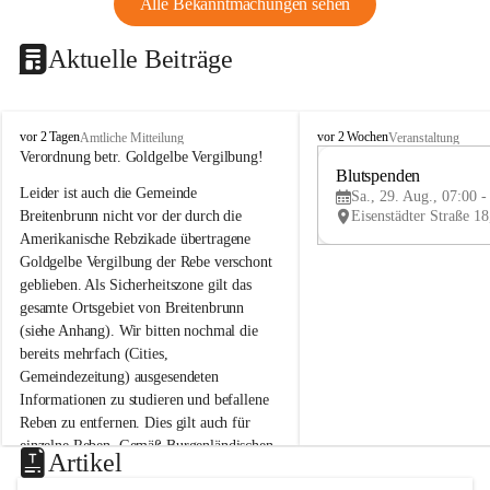
Alle Bekanntmachungen sehen
Aktuelle Beiträge
B
B
vor 2 Tagen
vor 2 Wochen
Amtliche Mitteilung
Veranstaltung
r
r
Verordnung betr. Goldgelbe Vergilbung!
e
e
Blutspenden
Leider ist auch die Gemeinde 
i
i
Sa., 29. Aug., 07:00 -
t
t
Breitenbrunn nicht vor der durch die 
e
e
Amerikanische Rebzikade übertragene 
n
n
Goldgelbe Vergilbung der Rebe verschont 
b
b
geblieben. Als Sicherheitszone gilt das 
r
r
gesamte Ortsgebiet von Breitenbrunn 
u
u
(siehe Anhang). Wir bitten nochmal die 
n
n
n
n
bereits mehrfach (Cities, 
a
a
Gemeindezeitung) ausgesendeten 
m
m
Informationen zu studieren und befallene 
N
N
Reben zu entfernen. Dies gilt auch für 
e
e
einzelne Reben. Gemäß Burgenländischen 
u
u
Artikel
Weinbaugesetz sind nicht gepflegte oder 
s
s