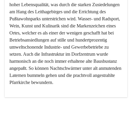
hoher Lebensqualität, was durch die starken Zusiedelungen 
am Hang des Leithagebirges und die Errichtung des 
Pußtawohnparks unterstrichen wird. Wasser- und Radsport, 
Wein, Kunst und Kulinarik sind die Markenzeichen eines 
Ortes, welcher es als einer der wenigen geschafft hat bei 
Betriebsansiedlungen auf stille und hundertprozentig 
umweltschonende Industrie- und Gewerbebetriebe zu 
setzen. Auch die Infrastruktur im Dorfzentrum wurde 
harmonisch an die noch immer erhaltene alte Bausbustanz 
angepaßt. So können Nachtschwärmer unter alt anmutenden 
Laternen bummeln gehen und die prachtvoll angestrahlte 
Pfarrkirche bewundern.

Der Weinbau dominert heute nicht mehr, ist aber integrativer 
Bestandteil der Kultur des Ortes, da man hier schon lange 
von Massenweinbau auf Qualitätsweinbau umgestellt hat. 
So ist es auch nicht verwunderlich, dass eines der historisch 
wertvollsten Gebäude die Ortsvinothek beherbergt und dass 
der Kellering ein beliebtes Ziel darstellt.
