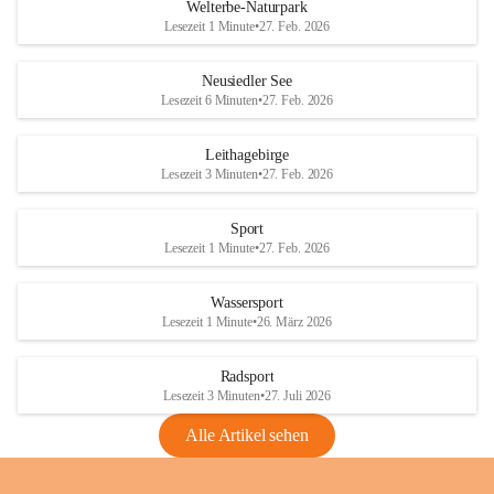
i
i
unzulässige Weingärten zu roden! Bitte 
Welterbe-Naturpark
e
e
helfen wir zusammen um unsere Winzer 
Lesezeit 1 Minute
•
27. Feb. 2026
d
d
vor den prognostizierten Ernteausfällen 
l
l
und den daraus folgenden wirtschaftlichen 
e
e
Neusiedler See
Schäden zu bewahren.
r
r
Lesezeit 6 Minuten
•
27. Feb. 2026
S
S
Verordnungen
e
e
Leithagebirge
04.08.2026
e
e
Lesezeit 3 Minuten
•
27. Feb. 2026
Maßnahmen zur Bekämpfung
der Goldgelben Vergilbung der
Sport
Rebe und der Amerikanischen
Lesezeit 1 Minute
•
27. Feb. 2026
Rebzikade
Anhang VBl. EU Nr. 18
Wassersport
_2026
Lesezeit 1 Minute
•
26. März 2026
1 Seite
•
1,4 MB
Radsport
VBl. EU Nr. 18_2026
Lesezeit 3 Minuten
•
27. Juli 2026
2 Seiten
•
2,1 MB
Alle Artikel sehen