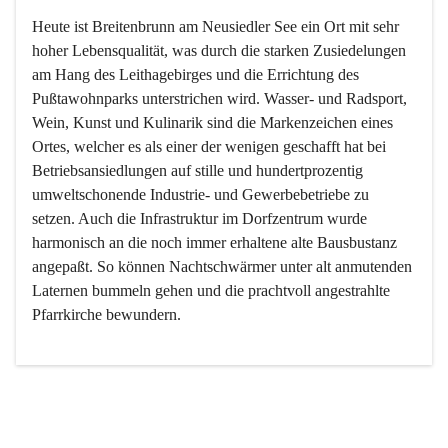
Heute ist Breitenbrunn am Neusiedler See ein Ort mit sehr 
hoher Lebensqualität, was durch die starken Zusiedelungen 
am Hang des Leithagebirges und die Errichtung des 
Pußtawohnparks unterstrichen wird. Wasser- und Radsport, 
Wein, Kunst und Kulinarik sind die Markenzeichen eines 
Ortes, welcher es als einer der wenigen geschafft hat bei 
Betriebsansiedlungen auf stille und hundertprozentig 
umweltschonende Industrie- und Gewerbebetriebe zu 
setzen. Auch die Infrastruktur im Dorfzentrum wurde 
harmonisch an die noch immer erhaltene alte Bausbustanz 
angepaßt. So können Nachtschwärmer unter alt anmutenden 
Laternen bummeln gehen und die prachtvoll angestrahlte 
Pfarrkirche bewundern.

Der Weinbau dominert heute nicht mehr, ist aber integrativer 
Bestandteil der Kultur des Ortes, da man hier schon lange 
von Massenweinbau auf Qualitätsweinbau umgestellt hat. 
So ist es auch nicht verwunderlich, dass eines der historisch 