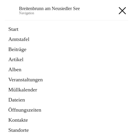
Breitenbrunn am Neusiedler See
Navigation
Breitenbrunn am Neusiedler See
Start
Amtstafel
Formulare
Beiträge
18 Schnellzugriffe
Artikel
Gemeindeservice
7 Schnellzugriffe
Alben
Veranstaltungen
+7
Müllkalender
Dateien
Öffnungszeiten
Kontakte
Hauptadresse
Standorte