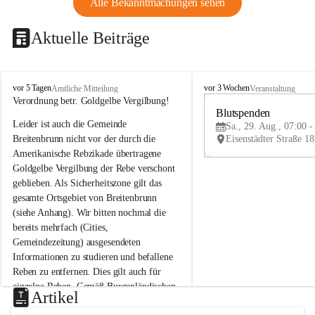
Alle Bekanntmachungen sehen
Aktuelle Beiträge
B
B
vor 5 Tagen
vor 3 Wochen
Amtliche Mitteilung
Veranstaltung
r
r
Verordnung betr. Goldgelbe Vergilbung!
e
e
Blutspenden
Leider ist auch die Gemeinde 
i
i
Sa., 29. Aug., 07:00 -
t
t
Breitenbrunn nicht vor der durch die 
e
e
Amerikanische Rebzikade übertragene 
n
n
Goldgelbe Vergilbung der Rebe verschont 
b
b
geblieben. Als Sicherheitszone gilt das 
r
r
gesamte Ortsgebiet von Breitenbrunn 
u
u
(siehe Anhang). Wir bitten nochmal die 
n
n
n
n
bereits mehrfach (Cities, 
a
a
Gemeindezeitung) ausgesendeten 
m
m
Informationen zu studieren und befallene 
N
N
Reben zu entfernen. Dies gilt auch für 
e
e
einzelne Reben. Gemäß Burgenländischen 
u
u
Artikel
Weinbaugesetz sind nicht gepflegte oder 
s
s