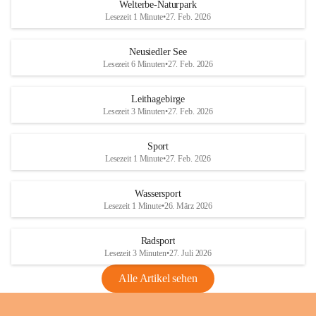
i
i
unzulässige Weingärten zu roden! Bitte 
Welterbe-Naturpark
e
e
helfen wir zusammen um unsere Winzer 
Lesezeit 1 Minute
•
27. Feb. 2026
d
d
vor den prognostizierten Ernteausfällen 
l
l
und den daraus folgenden wirtschaftlichen 
e
e
Neusiedler See
Schäden zu bewahren.
r
r
Lesezeit 6 Minuten
•
27. Feb. 2026
S
S
Verordnungen
e
e
Leithagebirge
04.08.2026
e
e
Lesezeit 3 Minuten
•
27. Feb. 2026
Maßnahmen zur Bekämpfung
der Goldgelben Vergilbung der
Sport
Rebe und der Amerikanischen
Lesezeit 1 Minute
•
27. Feb. 2026
Rebzikade
Anhang VBl. EU Nr. 18
Wassersport
_2026
Lesezeit 1 Minute
•
26. März 2026
1 Seite
•
1,4 MB
Radsport
VBl. EU Nr. 18_2026
Lesezeit 3 Minuten
•
27. Juli 2026
2 Seiten
•
2,1 MB
Alle Artikel sehen