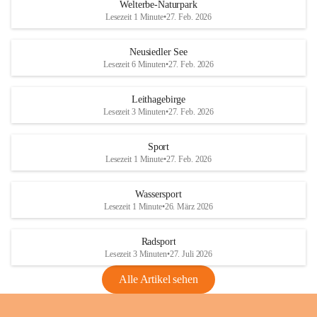
i
i
unzulässige Weingärten zu roden! Bitte 
Welterbe-Naturpark
e
e
helfen wir zusammen um unsere Winzer 
Lesezeit 1 Minute
•
27. Feb. 2026
d
d
vor den prognostizierten Ernteausfällen 
l
l
und den daraus folgenden wirtschaftlichen 
e
e
Neusiedler See
Schäden zu bewahren.
r
r
Lesezeit 6 Minuten
•
27. Feb. 2026
S
S
Verordnungen
e
e
Leithagebirge
04.08.2026
e
e
Lesezeit 3 Minuten
•
27. Feb. 2026
Maßnahmen zur Bekämpfung
der Goldgelben Vergilbung der
Sport
Rebe und der Amerikanischen
Lesezeit 1 Minute
•
27. Feb. 2026
Rebzikade
Anhang VBl. EU Nr. 18
Wassersport
_2026
Lesezeit 1 Minute
•
26. März 2026
1 Seite
•
1,4 MB
Radsport
VBl. EU Nr. 18_2026
Lesezeit 3 Minuten
•
27. Juli 2026
2 Seiten
•
2,1 MB
Alle Artikel sehen