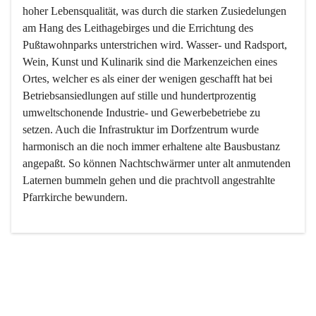
hoher Lebensqualität, was durch die starken Zusiedelungen 
am Hang des Leithagebirges und die Errichtung des 
Pußtawohnparks unterstrichen wird. Wasser- und Radsport, 
Wein, Kunst und Kulinarik sind die Markenzeichen eines 
Ortes, welcher es als einer der wenigen geschafft hat bei 
Betriebsansiedlungen auf stille und hundertprozentig 
umweltschonende Industrie- und Gewerbebetriebe zu 
setzen. Auch die Infrastruktur im Dorfzentrum wurde 
harmonisch an die noch immer erhaltene alte Bausbustanz 
angepaßt. So können Nachtschwärmer unter alt anmutenden 
Laternen bummeln gehen und die prachtvoll angestrahlte 
Pfarrkirche bewundern.

Der Weinbau dominert heute nicht mehr, ist aber integrativer 
Bestandteil der Kultur des Ortes, da man hier schon lange 
von Massenweinbau auf Qualitätsweinbau umgestellt hat. 
So ist es auch nicht verwunderlich, dass eines der historisch 
wertvollsten Gebäude die Ortsvinothek beherbergt und dass 
der Kellering ein beliebtes Ziel darstellt.
