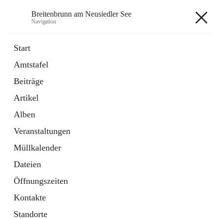
Breitenbrunn am Neusiedler See
Navigation
Breitenbrunn am Neusiedler See
Start
Amtstafel
Formulare
Beiträge
18 Schnellzugriffe
Artikel
Gemeindeservice
7 Schnellzugriffe
Alben
Veranstaltungen
+7
Müllkalender
Dateien
Öffnungszeiten
Kontakte
Hauptadresse
Standorte