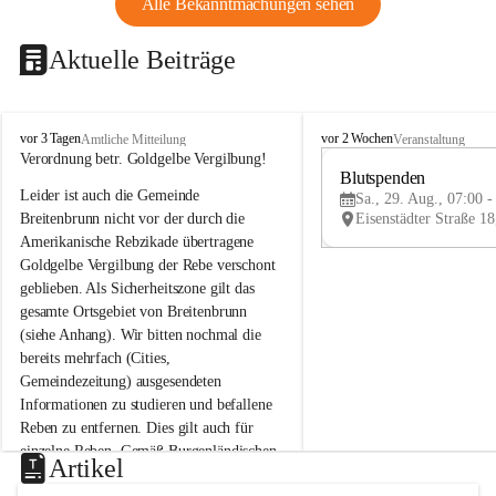
Alle Bekanntmachungen sehen
Aktuelle Beiträge
B
B
vor 3 Tagen
vor 2 Wochen
Amtliche Mitteilung
Veranstaltung
r
r
Verordnung betr. Goldgelbe Vergilbung!
e
e
Blutspenden
Leider ist auch die Gemeinde 
i
i
Sa., 29. Aug., 07:00 -
t
t
Breitenbrunn nicht vor der durch die 
e
e
Amerikanische Rebzikade übertragene 
n
n
Goldgelbe Vergilbung der Rebe verschont 
b
b
geblieben. Als Sicherheitszone gilt das 
r
r
gesamte Ortsgebiet von Breitenbrunn 
u
u
(siehe Anhang). Wir bitten nochmal die 
n
n
n
n
bereits mehrfach (Cities, 
a
a
Gemeindezeitung) ausgesendeten 
m
m
Informationen zu studieren und befallene 
N
N
Reben zu entfernen. Dies gilt auch für 
e
e
einzelne Reben. Gemäß Burgenländischen 
u
u
Artikel
Weinbaugesetz sind nicht gepflegte oder 
s
s