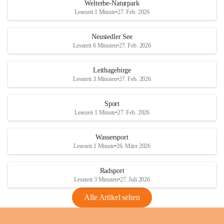
i
i
unzulässige Weingärten zu roden! Bitte 
Welterbe-Naturpark
e
e
helfen wir zusammen um unsere Winzer 
Lesezeit 1 Minute
•
27. Feb. 2026
d
d
vor den prognostizierten Ernteausfällen 
l
l
und den daraus folgenden wirtschaftlichen 
e
e
Neusiedler See
Schäden zu bewahren.
r
r
Lesezeit 6 Minuten
•
27. Feb. 2026
S
S
Verordnungen
e
e
Leithagebirge
04.08.2026
e
e
Lesezeit 3 Minuten
•
27. Feb. 2026
Maßnahmen zur Bekämpfung
der Goldgelben Vergilbung der
Sport
Rebe und der Amerikanischen
Lesezeit 1 Minute
•
27. Feb. 2026
Rebzikade
Anhang VBl. EU Nr. 18
Wassersport
_2026
Lesezeit 1 Minute
•
26. März 2026
1 Seite
•
1,4 MB
Radsport
VBl. EU Nr. 18_2026
Lesezeit 3 Minuten
•
27. Juli 2026
2 Seiten
•
2,1 MB
Alle Artikel sehen