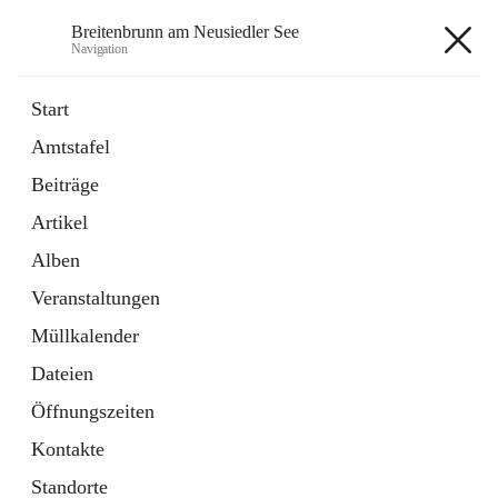
Breitenbrunn am Neusiedler See
Navigation
Breitenbrunn am Neusiedler See
Start
Amtstafel
Formulare
Beiträge
18 Schnellzugriffe
Artikel
Gemeindeservice
7 Schnellzugriffe
Alben
Veranstaltungen
+7
Müllkalender
Dateien
Öffnungszeiten
Kontakte
Hauptadresse
Standorte