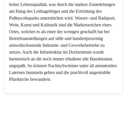
hoher Lebensqualität, was durch die starken Zusiedelungen 
am Hang des Leithagebirges und die Errichtung des 
Pußtawohnparks unterstrichen wird. Wasser- und Radsport, 
Wein, Kunst und Kulinarik sind die Markenzeichen eines 
Ortes, welcher es als einer der wenigen geschafft hat bei 
Betriebsansiedlungen auf stille und hundertprozentig 
umweltschonende Industrie- und Gewerbebetriebe zu 
setzen. Auch die Infrastruktur im Dorfzentrum wurde 
harmonisch an die noch immer erhaltene alte Bausbustanz 
angepaßt. So können Nachtschwärmer unter alt anmutenden 
Laternen bummeln gehen und die prachtvoll angestrahlte 
Pfarrkirche bewundern.

Der Weinbau dominert heute nicht mehr, ist aber integrativer 
Bestandteil der Kultur des Ortes, da man hier schon lange 
von Massenweinbau auf Qualitätsweinbau umgestellt hat. 
So ist es auch nicht verwunderlich, dass eines der historisch 
wertvollsten Gebäude die Ortsvinothek beherbergt und dass 
der Kellering ein beliebtes Ziel darstellt.
