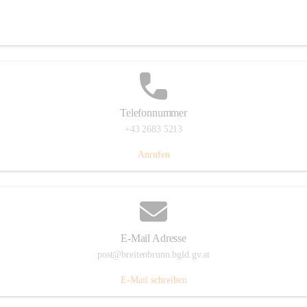
Eisenstädterstraße 18, 7091 Breitenbrunn am Neusiedler See, AUT
Auf Karte ansehen
Telefonnummer
+43 2683 5213
Anrufen
E-Mail Adresse
post@breitenbrunn.bgld.gv.at
E-Mail schreiben