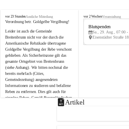
B
B
vor 23 Stunden
vor 2 Wochen
Amtliche Mitteilung
Veranstaltung
r
r
Verordnung betr. Goldgelbe Vergilbung!
e
e
Blutspenden
Leider ist auch die Gemeinde 
i
i
Sa., 29. Aug., 07:00 -
t
t
Breitenbrunn nicht vor der durch die 
e
e
Amerikanische Rebzikade übertragene 
n
n
Goldgelbe Vergilbung der Rebe verschont 
b
b
geblieben. Als Sicherheitszone gilt das 
r
r
gesamte Ortsgebiet von Breitenbrunn 
u
u
(siehe Anhang). Wir bitten nochmal die 
n
n
n
n
bereits mehrfach (Cities, 
a
a
Gemeindezeitung) ausgesendeten 
m
m
Informationen zu studieren und befallene 
N
N
Reben zu entfernen. Dies gilt auch für 
e
e
einzelne Reben. Gemäß Burgenländischen 
u
u
Artikel
Weinbaugesetz sind nicht gepflegte oder 
s
s
i
i
unzulässige Weingärten zu roden! Bitte 
e
e
helfen wir zusammen um unsere Winzer 
d
d
vor den prognostizierten Ernteausfällen 
l
l
und den daraus folgenden wirtschaftlichen 