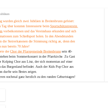
Jubiläum
 wurden gleich zwei Jubiläen in Breitenbrunn gefeiert: 
 Tag über konnten Interessierte beim 
Sportschützenverein 
nn
 vorbeikommen und das Vereinshaus erkunden und sich 
mationen zum Schießsport holen. In den Abendstunden 
nn die Steirerkanonen die Stimmung richtig an, denn den 
 nun bereits 70 Jahre!
rte der 
Chor der Pfarrgemeinde Breitenbrunn
 sein 40-
estehen beim Sommerkonzert in der Pfarrkirche. Zu Gast 
er Kolping Chor aus Linz, der sich momentan auf einer 
h das Burgenland befindet. Auch der Kids Pop Chor aus 
n durfte sein Bestes zeigen.
ieren nochmal ganz herzlich zu den runden Geburtstagen!