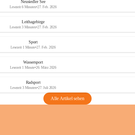
e
e
Neusiedler See
r
r
Lesezeit 6 Minuten
•
27. Feb. 2026
S
S
e
e
Leithagebirge
e
e
Lesezeit 3 Minuten
•
27. Feb. 2026
Sport
Lesezeit 1 Minute
•
27. Feb. 2026
Wassersport
Lesezeit 1 Minute
•
26. März 2026
Radsport
Lesezeit 3 Minuten
•
27. Juli 2026
Alle Artikel sehen