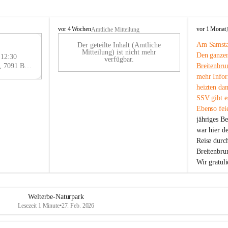
B
B
vor 4 Wochen
vor 1 Monat
Amtliche Mitteilung
r
r
Am Samstag
Der geteilte Inhalt (Amtliche
e
e
29
Mitteilung) ist nicht mehr
Den ganzen
i
i
 12:30
AU
verfügbar.
t
t
Eisenstädter Straße 18, 7091 Breitenbrunn am Neusiedler See, AUT
Breitenbru
G
e
e
mehr Infor
n
n
heizten da
b
b
SSV gibt es
r
r
Ebenso feie
u
u
jähriges B
n
n
n
n
war hier d
a
a
Reise durc
m
m
Breitenbrun
N
N
Wir gratul
e
e
u
u
s
s
i
i
Welterbe-Naturpark
e
e
Lesezeit 1 Minute
•
27. Feb. 2026
d
d
l
l