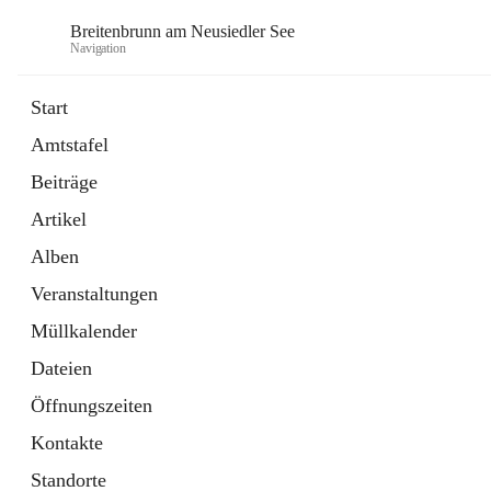
Breitenbrunn am Neusiedler See
Navigation
Start
Amtstafel
Formulare
Beiträge
18 Schnellzugriffe
Artikel
Gemeindeservice
7 Schnellzugriffe
Alben
Veranstaltungen
Müllkalender
Dateien
Öffnungszeiten
Kontakte
Standorte