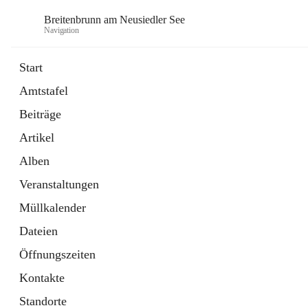
Breitenbrunn am Neusiedler See
Navigation
Start
Amtstafel
Formulare
Beiträge
18 Schnellzugriffe
Artikel
Gemeindeservice
7 Schnellzugriffe
Alben
Veranstaltungen
Müllkalender
Dateien
Öffnungszeiten
Kontakte
Standorte