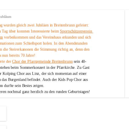
Jubiläum
 wurden gleich zwei Jubiläen in Breitenbrunn gefeiert: 
 Tag über konnten Interessierte beim 
Sportschützenverein 
nn
 vorbeikommen und das Vereinshaus erkunden und sich 
mationen zum Schießsport holen. In den Abendstunden 
nn die Steirerkanonen die Stimmung richtig an, denn den 
 nun bereits 70 Jahre!
rte der 
Chor der Pfarrgemeinde Breitenbrunn
 sein 40-
estehen beim Sommerkonzert in der Pfarrkirche. Zu Gast 
er Kolping Chor aus Linz, der sich momentan auf einer 
h das Burgenland befindet. Auch der Kids Pop Chor aus 
n durfte sein Bestes zeigen.
ieren nochmal ganz herzlich zu den runden Geburtstagen!