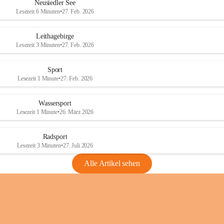
e
e
Neusiedler See
r
r
Lesezeit 6 Minuten
•
27. Feb. 2026
S
S
e
e
Leithagebirge
e
e
Lesezeit 3 Minuten
•
27. Feb. 2026
Sport
Lesezeit 1 Minute
•
27. Feb. 2026
Wassersport
Lesezeit 1 Minute
•
26. März 2026
Radsport
Lesezeit 3 Minuten
•
27. Juli 2026
Alle Artikel sehen