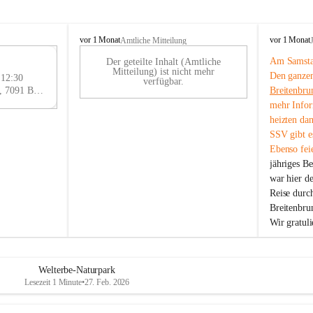
B
B
vor 1 Monat
vor 1 Monat
Amtliche Mitteilung
r
r
Am Samstag
Der geteilte Inhalt (Amtliche
e
e
29
Mitteilung) ist nicht mehr
Den ganzen
i
i
 12:30
AU
verfügbar.
t
t
Eisenstädter Straße 18, 7091 Breitenbrunn am Neusiedler See, AUT
Breitenbru
G
e
e
mehr Infor
n
n
heizten da
b
b
SSV gibt es
r
r
Ebenso feie
u
u
jähriges B
n
n
n
n
war hier d
a
a
Reise durc
m
m
Breitenbrun
N
N
Wir gratul
e
e
u
u
s
s
i
i
Welterbe-Naturpark
e
e
Lesezeit 1 Minute
•
27. Feb. 2026
d
d
l
l