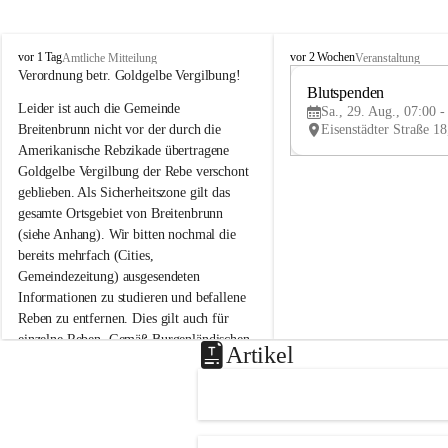
B
B
vor 1 Tag
vor 2 Wochen
Amtliche Mitteilung
Veranstaltung
r
r
Verordnung betr. Goldgelbe Vergilbung!
e
e
Blutspenden
Leider ist auch die Gemeinde 
i
i
Sa., 29. Aug., 07:00 -
t
t
Breitenbrunn nicht vor der durch die 
e
e
Amerikanische Rebzikade übertragene 
n
n
Goldgelbe Vergilbung der Rebe verschont 
b
b
geblieben. Als Sicherheitszone gilt das 
r
r
gesamte Ortsgebiet von Breitenbrunn 
u
u
(siehe Anhang). Wir bitten nochmal die 
n
n
n
n
bereits mehrfach (Cities, 
a
a
Gemeindezeitung) ausgesendeten 
m
m
Informationen zu studieren und befallene 
N
N
Reben zu entfernen. Dies gilt auch für 
e
e
einzelne Reben. Gemäß Burgenländischen 
u
u
Artikel
Weinbaugesetz sind nicht gepflegte oder 
s
s
i
i
unzulässige Weingärten zu roden! Bitte 
e
e
helfen wir zusammen um unsere Winzer 
d
d
vor den prognostizierten Ernteausfällen 
l
l
und den daraus folgenden wirtschaftlichen 