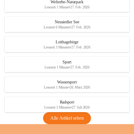
i
i
unzulässige Weingärten zu roden! Bitte 
Welterbe-Naturpark
e
e
helfen wir zusammen um unsere Winzer 
Lesezeit 1 Minute
•
27. Feb. 2026
d
d
vor den prognostizierten Ernteausfällen 
l
l
und den daraus folgenden wirtschaftlichen 
e
e
Neusiedler See
Schäden zu bewahren.
r
r
Lesezeit 6 Minuten
•
27. Feb. 2026
S
S
Verordnungen
e
e
Leithagebirge
04.08.2026
e
e
Lesezeit 3 Minuten
•
27. Feb. 2026
Maßnahmen zur Bekämpfung
der Goldgelben Vergilbung der
Sport
Rebe und der Amerikanischen
Lesezeit 1 Minute
•
27. Feb. 2026
Rebzikade
Anhang VBl. EU Nr. 18
Wassersport
_2026
Lesezeit 1 Minute
•
26. März 2026
1 Seite
•
1,4 MB
Radsport
VBl. EU Nr. 18_2026
Lesezeit 3 Minuten
•
27. Juli 2026
2 Seiten
•
2,1 MB
Alle Artikel sehen