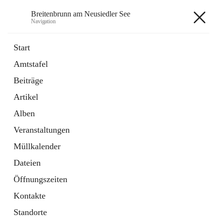
Breitenbrunn am Neusiedler See
Navigation
Breitenbrunn am Neusiedler See
Start
Amtstafel
Formulare
Beiträge
18 Schnellzugriffe
Artikel
Gemeindeservice
7 Schnellzugriffe
Alben
Veranstaltungen
+7
Müllkalender
Dateien
Öffnungszeiten
Kontakte
Hauptadresse
Standorte