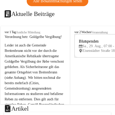
Alle Bekanntmachungen sehen
Aktuelle Beiträge
B
B
vor 1 Tag
vor 2 Wochen
Amtliche Mitteilung
Veranstaltung
r
r
Verordnung betr. Goldgelbe Vergilbung!
e
e
Blutspenden
Leider ist auch die Gemeinde 
i
i
Sa., 29. Aug., 07:00 -
t
t
Breitenbrunn nicht vor der durch die 
e
e
Amerikanische Rebzikade übertragene 
n
n
Goldgelbe Vergilbung der Rebe verschont 
b
b
geblieben. Als Sicherheitszone gilt das 
r
r
gesamte Ortsgebiet von Breitenbrunn 
u
u
(siehe Anhang). Wir bitten nochmal die 
n
n
n
n
bereits mehrfach (Cities, 
a
a
Gemeindezeitung) ausgesendeten 
m
m
Informationen zu studieren und befallene 
N
N
Reben zu entfernen. Dies gilt auch für 
e
e
einzelne Reben. Gemäß Burgenländischen 
u
u
Artikel
Weinbaugesetz sind nicht gepflegte oder 
s
s