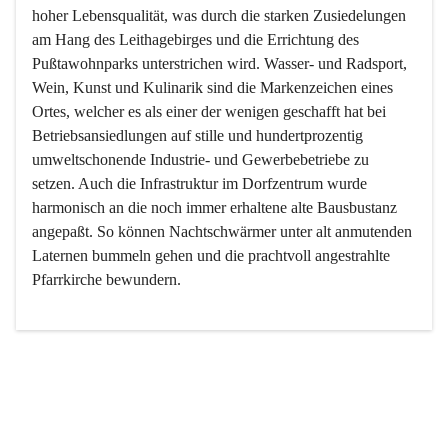
hoher Lebensqualität, was durch die starken Zusiedelungen 
am Hang des Leithagebirges und die Errichtung des 
Pußtawohnparks unterstrichen wird. Wasser- und Radsport, 
Wein, Kunst und Kulinarik sind die Markenzeichen eines 
Ortes, welcher es als einer der wenigen geschafft hat bei 
Betriebsansiedlungen auf stille und hundertprozentig 
umweltschonende Industrie- und Gewerbebetriebe zu 
setzen. Auch die Infrastruktur im Dorfzentrum wurde 
harmonisch an die noch immer erhaltene alte Bausbustanz 
angepaßt. So können Nachtschwärmer unter alt anmutenden 
Laternen bummeln gehen und die prachtvoll angestrahlte 
Pfarrkirche bewundern.

Der Weinbau dominert heute nicht mehr, ist aber integrativer 
Bestandteil der Kultur des Ortes, da man hier schon lange 
von Massenweinbau auf Qualitätsweinbau umgestellt hat. 
So ist es auch nicht verwunderlich, dass eines der historisch 
wertvollsten Gebäude die Ortsvinothek beherbergt und dass 
der Kellering ein beliebtes Ziel darstellt.
