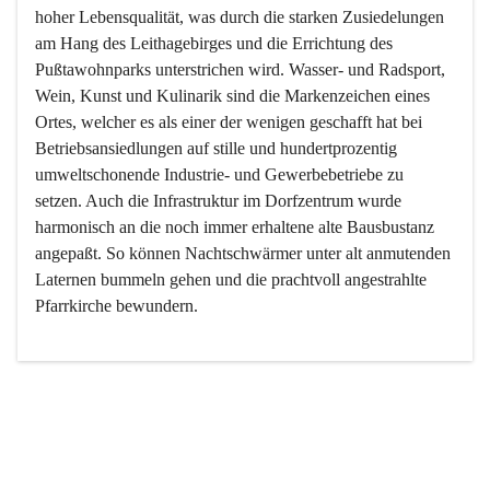
hoher Lebensqualität, was durch die starken Zusiedelungen 
am Hang des Leithagebirges und die Errichtung des 
Pußtawohnparks unterstrichen wird. Wasser- und Radsport, 
Wein, Kunst und Kulinarik sind die Markenzeichen eines 
Ortes, welcher es als einer der wenigen geschafft hat bei 
Betriebsansiedlungen auf stille und hundertprozentig 
umweltschonende Industrie- und Gewerbebetriebe zu 
setzen. Auch die Infrastruktur im Dorfzentrum wurde 
harmonisch an die noch immer erhaltene alte Bausbustanz 
angepaßt. So können Nachtschwärmer unter alt anmutenden 
Laternen bummeln gehen und die prachtvoll angestrahlte 
Pfarrkirche bewundern.

Der Weinbau dominert heute nicht mehr, ist aber integrativer 
Bestandteil der Kultur des Ortes, da man hier schon lange 
von Massenweinbau auf Qualitätsweinbau umgestellt hat. 
So ist es auch nicht verwunderlich, dass eines der historisch 
wertvollsten Gebäude die Ortsvinothek beherbergt und dass 
der Kellering ein beliebtes Ziel darstellt.
