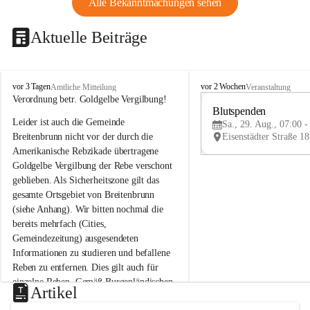
Alle Bekanntmachungen sehen
Aktuelle Beiträge
B
B
vor 3 Tagen
vor 2 Wochen
Amtliche Mitteilung
Veranstaltung
r
r
Verordnung betr. Goldgelbe Vergilbung!
e
e
Blutspenden
Leider ist auch die Gemeinde 
i
i
Sa., 29. Aug., 07:00 -
t
t
Breitenbrunn nicht vor der durch die 
e
e
Amerikanische Rebzikade übertragene 
n
n
Goldgelbe Vergilbung der Rebe verschont 
b
b
geblieben. Als Sicherheitszone gilt das 
r
r
gesamte Ortsgebiet von Breitenbrunn 
u
u
(siehe Anhang). Wir bitten nochmal die 
n
n
n
n
bereits mehrfach (Cities, 
a
a
Gemeindezeitung) ausgesendeten 
m
m
Informationen zu studieren und befallene 
N
N
Reben zu entfernen. Dies gilt auch für 
e
e
einzelne Reben. Gemäß Burgenländischen 
u
u
Artikel
Weinbaugesetz sind nicht gepflegte oder 
s
s