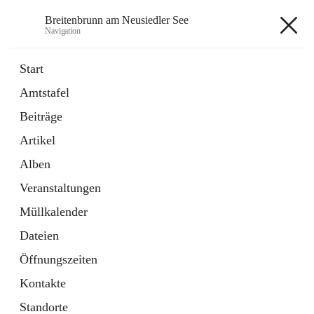
Breitenbrunn am Neusiedler See
Navigation
Breitenbrunn am Neusiedler See
Start
Amtstafel
Formulare
Beiträge
18 Schnellzugriffe
Artikel
Gemeindeservice
7 Schnellzugriffe
Alben
Veranstaltungen
+7
Müllkalender
Dateien
Öffnungszeiten
Kontakte
Hauptadresse
Standorte