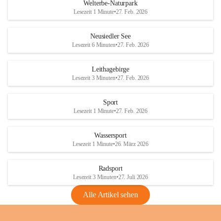
i
i
unzulässige Weingärten zu roden! Bitte 
Welterbe-Naturpark
e
e
helfen wir zusammen um unsere Winzer 
Lesezeit 1 Minute
•
27. Feb. 2026
d
d
vor den prognostizierten Ernteausfällen 
l
l
und den daraus folgenden wirtschaftlichen 
e
e
Neusiedler See
Schäden zu bewahren.
r
r
Lesezeit 6 Minuten
•
27. Feb. 2026
S
S
Verordnungen
e
e
Leithagebirge
04.08.2026
e
e
Lesezeit 3 Minuten
•
27. Feb. 2026
Maßnahmen zur Bekämpfung
der Goldgelben Vergilbung der
Sport
Rebe und der Amerikanischen
Lesezeit 1 Minute
•
27. Feb. 2026
Rebzikade
Anhang VBl. EU Nr. 18
Wassersport
_2026
Lesezeit 1 Minute
•
26. März 2026
1 Seite
•
1,4 MB
Radsport
VBl. EU Nr. 18_2026
Lesezeit 3 Minuten
•
27. Juli 2026
2 Seiten
•
2,1 MB
Alle Artikel sehen