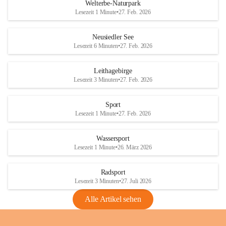
i
i
unzulässige Weingärten zu roden! Bitte 
Welterbe-Naturpark
e
e
helfen wir zusammen um unsere Winzer 
Lesezeit 1 Minute
•
27. Feb. 2026
d
d
vor den prognostizierten Ernteausfällen 
l
l
und den daraus folgenden wirtschaftlichen 
e
e
Neusiedler See
Schäden zu bewahren.
r
r
Lesezeit 6 Minuten
•
27. Feb. 2026
S
S
Verordnungen
e
e
Leithagebirge
04.08.2026
e
e
Lesezeit 3 Minuten
•
27. Feb. 2026
Maßnahmen zur Bekämpfung
der Goldgelben Vergilbung der
Sport
Rebe und der Amerikanischen
Lesezeit 1 Minute
•
27. Feb. 2026
Rebzikade
Anhang VBl. EU Nr. 18
Wassersport
_2026
Lesezeit 1 Minute
•
26. März 2026
1 Seite
•
1,4 MB
Radsport
VBl. EU Nr. 18_2026
Lesezeit 3 Minuten
•
27. Juli 2026
2 Seiten
•
2,1 MB
Alle Artikel sehen