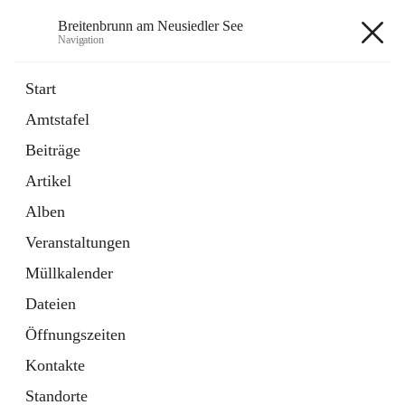
Breitenbrunn am Neusiedler See
Navigation
Breitenbrunn am Neusiedler See
Start
Amtstafel
Formulare
Beiträge
18 Schnellzugriffe
Artikel
Gemeindeservice
7 Schnellzugriffe
Alben
Veranstaltungen
+7
Müllkalender
Dateien
Öffnungszeiten
Kontakte
Hauptadresse
Standorte