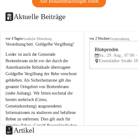
Alle Bekanntmachungen sehen
Aktuelle Beiträge
B
B
vor 4 Tagen
vor 2 Wochen
Amtliche Mitteilung
Veranstaltung
r
r
Verordnung betr. Goldgelbe Vergilbung!
e
e
Blutspenden
Leider ist auch die Gemeinde 
i
i
Sa., 29. Aug., 07:00 -
t
t
Breitenbrunn nicht vor der durch die 
e
e
Amerikanische Rebzikade übertragene 
n
n
Goldgelbe Vergilbung der Rebe verschont 
b
b
geblieben. Als Sicherheitszone gilt das 
r
r
gesamte Ortsgebiet von Breitenbrunn 
u
u
(siehe Anhang). Wir bitten nochmal die 
n
n
n
n
bereits mehrfach (Cities, 
a
a
Gemeindezeitung) ausgesendeten 
m
m
Informationen zu studieren und befallene 
N
N
Reben zu entfernen. Dies gilt auch für 
e
e
einzelne Reben. Gemäß Burgenländischen 
u
u
Artikel
Weinbaugesetz sind nicht gepflegte oder 
s
s