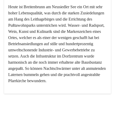
Heute ist Breitenbrunn am Neusiedler See ein Ort mit sehr 
hoher Lebensqualität, was durch die starken Zusiedelungen 
am Hang des Leithagebirges und die Errichtung des 
Pußtawohnparks unterstrichen wird. Wasser- und Radsport, 
Wein, Kunst und Kulinarik sind die Markenzeichen eines 
Ortes, welcher es als einer der wenigen geschafft hat bei 
Betriebsansiedlungen auf stille und hundertprozentig 
umweltschonende Industrie- und Gewerbebetriebe zu 
setzen. Auch die Infrastruktur im Dorfzentrum wurde 
harmonisch an die noch immer erhaltene alte Bausbustanz 
angepaßt. So können Nachtschwärmer unter alt anmutenden 
Laternen bummeln gehen und die prachtvoll angestrahlte 
Pfarrkirche bewundern.

Der Weinbau dominert heute nicht mehr, ist aber integrativer 
Bestandteil der Kultur des Ortes, da man hier schon lange 
von Massenweinbau auf Qualitätsweinbau umgestellt hat. 
So ist es auch nicht verwunderlich, dass eines der historisch 