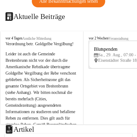
Alle Bekanntmachungen sehen
Aktuelle Beiträge
B
B
vor 4 Tagen
vor 2 Wochen
Amtliche Mitteilung
Veranstaltung
r
r
Verordnung betr. Goldgelbe Vergilbung!
e
e
Blutspenden
Leider ist auch die Gemeinde 
i
i
Sa., 29. Aug., 07:00 -
t
t
Breitenbrunn nicht vor der durch die 
e
e
Amerikanische Rebzikade übertragene 
n
n
Goldgelbe Vergilbung der Rebe verschont 
b
b
geblieben. Als Sicherheitszone gilt das 
r
r
gesamte Ortsgebiet von Breitenbrunn 
u
u
(siehe Anhang). Wir bitten nochmal die 
n
n
n
n
bereits mehrfach (Cities, 
a
a
Gemeindezeitung) ausgesendeten 
m
m
Informationen zu studieren und befallene 
N
N
Reben zu entfernen. Dies gilt auch für 
e
e
einzelne Reben. Gemäß Burgenländischen 
u
u
Artikel
Weinbaugesetz sind nicht gepflegte oder 
s
s