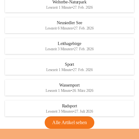
i
i
unzulässige Weingärten zu roden! Bitte 
Welterbe-Naturpark
e
e
helfen wir zusammen um unsere Winzer 
Lesezeit 1 Minute
•
27. Feb. 2026
d
d
vor den prognostizierten Ernteausfällen 
l
l
und den daraus folgenden wirtschaftlichen 
e
e
Neusiedler See
Schäden zu bewahren.
r
r
Lesezeit 6 Minuten
•
27. Feb. 2026
S
S
Verordnungen
e
e
Leithagebirge
04.08.2026
e
e
Lesezeit 3 Minuten
•
27. Feb. 2026
Maßnahmen zur Bekämpfung
der Goldgelben Vergilbung der
Sport
Rebe und der Amerikanischen
Lesezeit 1 Minute
•
27. Feb. 2026
Rebzikade
Anhang VBl. EU Nr. 18
Wassersport
_2026
Lesezeit 1 Minute
•
26. März 2026
1 Seite
•
1,4 MB
Radsport
VBl. EU Nr. 18_2026
Lesezeit 3 Minuten
•
27. Juli 2026
2 Seiten
•
2,1 MB
Alle Artikel sehen