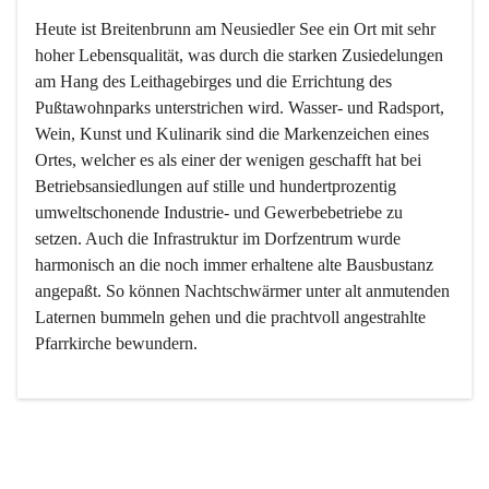
Heute ist Breitenbrunn am Neusiedler See ein Ort mit sehr 
hoher Lebensqualität, was durch die starken Zusiedelungen 
am Hang des Leithagebirges und die Errichtung des 
Pußtawohnparks unterstrichen wird. Wasser- und Radsport, 
Wein, Kunst und Kulinarik sind die Markenzeichen eines 
Ortes, welcher es als einer der wenigen geschafft hat bei 
Betriebsansiedlungen auf stille und hundertprozentig 
umweltschonende Industrie- und Gewerbebetriebe zu 
setzen. Auch die Infrastruktur im Dorfzentrum wurde 
harmonisch an die noch immer erhaltene alte Bausbustanz 
angepaßt. So können Nachtschwärmer unter alt anmutenden 
Laternen bummeln gehen und die prachtvoll angestrahlte 
Pfarrkirche bewundern.

Der Weinbau dominert heute nicht mehr, ist aber integrativer 
Bestandteil der Kultur des Ortes, da man hier schon lange 
von Massenweinbau auf Qualitätsweinbau umgestellt hat. 
So ist es auch nicht verwunderlich, dass eines der historisch 