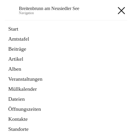
Breitenbrunn am Neusiedler See
Navigation
Breitenbrunn am Neusiedler See
Start
Amtstafel
Formulare
Beiträge
18 Schnellzugriffe
Artikel
Gemeindeservice
7 Schnellzugriffe
Alben
Veranstaltungen
+7
Müllkalender
Dateien
Öffnungszeiten
Kontakte
Hauptadresse
Standorte