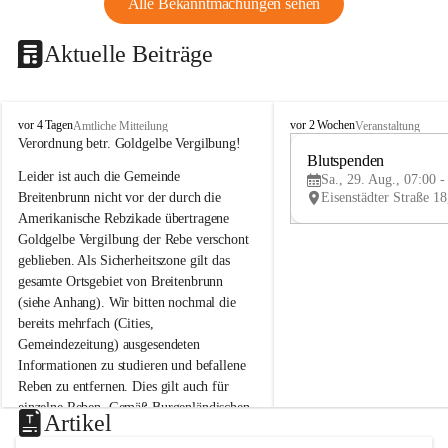
Alle Bekanntmachungen sehen
Aktuelle Beiträge
B
B
vor 4 Tagen
vor 2 Wochen
Amtliche Mitteilung
Veranstaltung
r
r
Verordnung betr. Goldgelbe Vergilbung!
e
e
Blutspenden
Leider ist auch die Gemeinde 
i
i
Sa., 29. Aug., 07:00 -
t
t
Breitenbrunn nicht vor der durch die 
e
e
Amerikanische Rebzikade übertragene 
n
n
Goldgelbe Vergilbung der Rebe verschont 
b
b
geblieben. Als Sicherheitszone gilt das 
r
r
gesamte Ortsgebiet von Breitenbrunn 
u
u
(siehe Anhang). Wir bitten nochmal die 
n
n
n
n
bereits mehrfach (Cities, 
a
a
Gemeindezeitung) ausgesendeten 
m
m
Informationen zu studieren und befallene 
N
N
Reben zu entfernen. Dies gilt auch für 
e
e
einzelne Reben. Gemäß Burgenländischen 
u
u
Artikel
Weinbaugesetz sind nicht gepflegte oder 
s
s