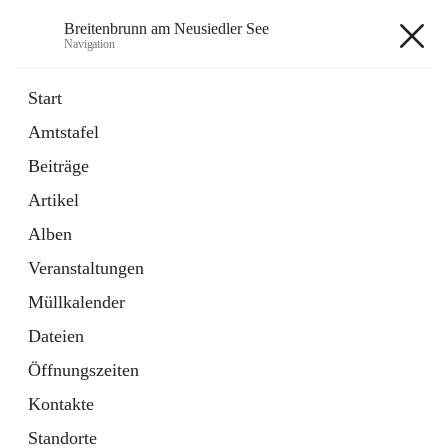
Breitenbrunn am Neusiedler See
Navigation
Breitenbrunn am Neusiedler See
Start
Amtstafel
Formulare
Beiträge
18 Schnellzugriffe
Artikel
Gemeindeservice
7 Schnellzugriffe
Alben
Veranstaltungen
+7
Müllkalender
Dateien
Öffnungszeiten
Kontakte
Hauptadresse
Standorte