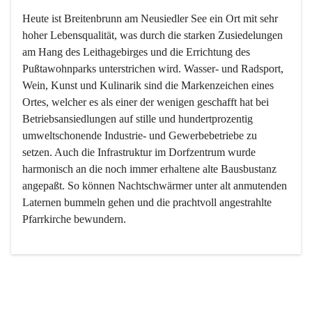
Heute ist Breitenbrunn am Neusiedler See ein Ort mit sehr 
hoher Lebensqualität, was durch die starken Zusiedelungen 
am Hang des Leithagebirges und die Errichtung des 
Pußtawohnparks unterstrichen wird. Wasser- und Radsport, 
Wein, Kunst und Kulinarik sind die Markenzeichen eines 
Ortes, welcher es als einer der wenigen geschafft hat bei 
Betriebsansiedlungen auf stille und hundertprozentig 
umweltschonende Industrie- und Gewerbebetriebe zu 
setzen. Auch die Infrastruktur im Dorfzentrum wurde 
harmonisch an die noch immer erhaltene alte Bausbustanz 
angepaßt. So können Nachtschwärmer unter alt anmutenden 
Laternen bummeln gehen und die prachtvoll angestrahlte 
Pfarrkirche bewundern.

Der Weinbau dominert heute nicht mehr, ist aber integrativer 
Bestandteil der Kultur des Ortes, da man hier schon lange 
von Massenweinbau auf Qualitätsweinbau umgestellt hat. 
So ist es auch nicht verwunderlich, dass eines der historisch 