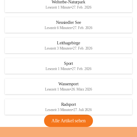
i
i
unzulässige Weingärten zu roden! Bitte 
Welterbe-Naturpark
e
e
helfen wir zusammen um unsere Winzer 
Lesezeit 1 Minute
•
27. Feb. 2026
d
d
vor den prognostizierten Ernteausfällen 
l
l
und den daraus folgenden wirtschaftlichen 
e
e
Neusiedler See
Schäden zu bewahren.
r
r
Lesezeit 6 Minuten
•
27. Feb. 2026
S
S
Verordnungen
e
e
Leithagebirge
04.08.2026
e
e
Lesezeit 3 Minuten
•
27. Feb. 2026
Maßnahmen zur Bekämpfung
der Goldgelben Vergilbung der
Sport
Rebe und der Amerikanischen
Lesezeit 1 Minute
•
27. Feb. 2026
Rebzikade
Anhang VBl. EU Nr. 18
Wassersport
_2026
Lesezeit 1 Minute
•
26. März 2026
1 Seite
•
1,4 MB
Radsport
VBl. EU Nr. 18_2026
Lesezeit 3 Minuten
•
27. Juli 2026
2 Seiten
•
2,1 MB
Alle Artikel sehen