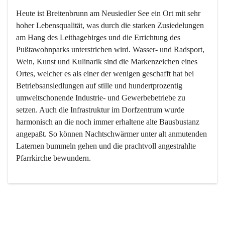
Heute ist Breitenbrunn am Neusiedler See ein Ort mit sehr 
hoher Lebensqualität, was durch die starken Zusiedelungen 
am Hang des Leithagebirges und die Errichtung des 
Pußtawohnparks unterstrichen wird. Wasser- und Radsport, 
Wein, Kunst und Kulinarik sind die Markenzeichen eines 
Ortes, welcher es als einer der wenigen geschafft hat bei 
Betriebsansiedlungen auf stille und hundertprozentig 
umweltschonende Industrie- und Gewerbebetriebe zu 
setzen. Auch die Infrastruktur im Dorfzentrum wurde 
harmonisch an die noch immer erhaltene alte Bausbustanz 
angepaßt. So können Nachtschwärmer unter alt anmutenden 
Laternen bummeln gehen und die prachtvoll angestrahlte 
Pfarrkirche bewundern.

Der Weinbau dominert heute nicht mehr, ist aber integrativer 
Bestandteil der Kultur des Ortes, da man hier schon lange 
von Massenweinbau auf Qualitätsweinbau umgestellt hat. 
So ist es auch nicht verwunderlich, dass eines der historisch 