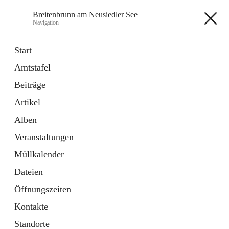
Breitenbrunn am Neusiedler See
Navigation
Breitenbrunn am Neusiedler See
Start
Amtstafel
Formulare
Beiträge
18 Schnellzugriffe
Artikel
Gemeindeservice
7 Schnellzugriffe
Alben
Veranstaltungen
+7
Müllkalender
Dateien
Öffnungszeiten
Kontakte
Hauptadresse
Standorte