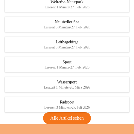
i
i
unzulässige Weingärten zu roden! Bitte 
Welterbe-Naturpark
e
e
helfen wir zusammen um unsere Winzer 
Lesezeit 1 Minute
•
27. Feb. 2026
d
d
vor den prognostizierten Ernteausfällen 
l
l
und den daraus folgenden wirtschaftlichen 
e
e
Neusiedler See
Schäden zu bewahren.
r
r
Lesezeit 6 Minuten
•
27. Feb. 2026
S
S
Verordnungen
e
e
Leithagebirge
04.08.2026
e
e
Lesezeit 3 Minuten
•
27. Feb. 2026
Maßnahmen zur Bekämpfung
der Goldgelben Vergilbung der
Sport
Rebe und der Amerikanischen
Lesezeit 1 Minute
•
27. Feb. 2026
Rebzikade
Anhang VBl. EU Nr. 18
Wassersport
_2026
Lesezeit 1 Minute
•
26. März 2026
1 Seite
•
1,4 MB
Radsport
VBl. EU Nr. 18_2026
Lesezeit 3 Minuten
•
27. Juli 2026
2 Seiten
•
2,1 MB
Alle Artikel sehen