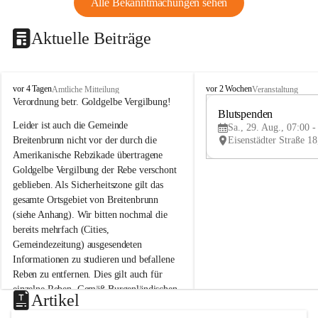
Alle Bekanntmachungen sehen
Aktuelle Beiträge
B
B
vor 4 Tagen
vor 2 Wochen
Amtliche Mitteilung
Veranstaltung
r
r
Verordnung betr. Goldgelbe Vergilbung!
e
e
Blutspenden
Leider ist auch die Gemeinde 
i
i
Sa., 29. Aug., 07:00 -
t
t
Breitenbrunn nicht vor der durch die 
e
e
Amerikanische Rebzikade übertragene 
n
n
Goldgelbe Vergilbung der Rebe verschont 
b
b
geblieben. Als Sicherheitszone gilt das 
r
r
gesamte Ortsgebiet von Breitenbrunn 
u
u
(siehe Anhang). Wir bitten nochmal die 
n
n
n
n
bereits mehrfach (Cities, 
a
a
Gemeindezeitung) ausgesendeten 
m
m
Informationen zu studieren und befallene 
N
N
Reben zu entfernen. Dies gilt auch für 
e
e
einzelne Reben. Gemäß Burgenländischen 
u
u
Artikel
Weinbaugesetz sind nicht gepflegte oder 
s
s