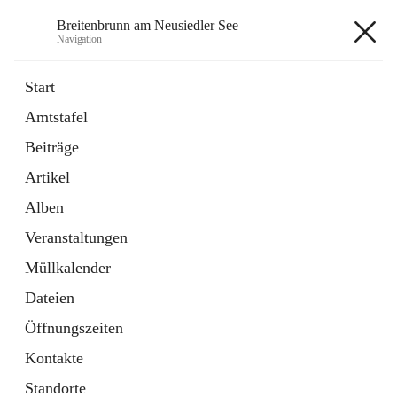
Breitenbrunn am Neusiedler See
Navigation
Breitenbrunn am Neusiedler See
Start
Amtstafel
Formulare
Beiträge
18 Schnellzugriffe
Artikel
Gemeindeservice
7 Schnellzugriffe
Alben
Veranstaltungen
+7
Müllkalender
Dateien
Öffnungszeiten
Kontakte
Hauptadresse
Standorte