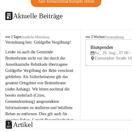
Alle Bekanntmachungen sehen
Aktuelle Beiträge
B
B
vor 2 Tagen
vor 2 Wochen
Amtliche Mitteilung
Veranstaltung
r
r
Verordnung betr. Goldgelbe Vergilbung!
e
e
Blutspenden
Leider ist auch die Gemeinde 
i
i
Sa., 29. Aug., 07:00 -
t
t
Breitenbrunn nicht vor der durch die 
e
e
Amerikanische Rebzikade übertragene 
n
n
Goldgelbe Vergilbung der Rebe verschont 
b
b
geblieben. Als Sicherheitszone gilt das 
r
r
gesamte Ortsgebiet von Breitenbrunn 
u
u
(siehe Anhang). Wir bitten nochmal die 
n
n
n
n
bereits mehrfach (Cities, 
a
a
Gemeindezeitung) ausgesendeten 
m
m
Informationen zu studieren und befallene 
N
N
Reben zu entfernen. Dies gilt auch für 
e
e
einzelne Reben. Gemäß Burgenländischen 
u
u
Artikel
Weinbaugesetz sind nicht gepflegte oder 
s
s