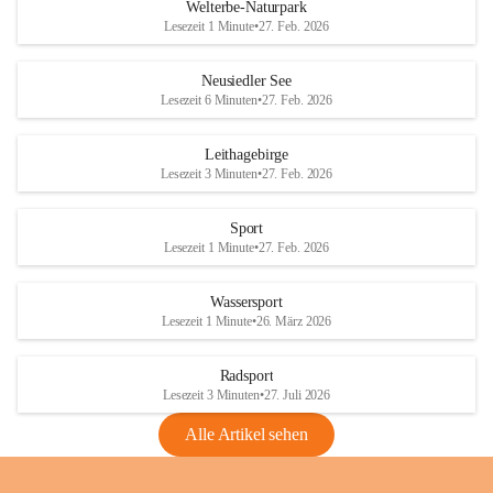
i
i
unzulässige Weingärten zu roden! Bitte 
Welterbe-Naturpark
e
e
helfen wir zusammen um unsere Winzer 
Lesezeit 1 Minute
•
27. Feb. 2026
d
d
vor den prognostizierten Ernteausfällen 
l
l
und den daraus folgenden wirtschaftlichen 
e
e
Neusiedler See
Schäden zu bewahren.
r
r
Lesezeit 6 Minuten
•
27. Feb. 2026
S
S
Verordnungen
e
e
Leithagebirge
04.08.2026
e
e
Lesezeit 3 Minuten
•
27. Feb. 2026
Maßnahmen zur Bekämpfung
der Goldgelben Vergilbung der
Sport
Rebe und der Amerikanischen
Lesezeit 1 Minute
•
27. Feb. 2026
Rebzikade
Anhang VBl. EU Nr. 18
Wassersport
_2026
Lesezeit 1 Minute
•
26. März 2026
1 Seite
•
1,4 MB
Radsport
VBl. EU Nr. 18_2026
Lesezeit 3 Minuten
•
27. Juli 2026
2 Seiten
•
2,1 MB
Alle Artikel sehen