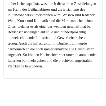
hoher Lebensqualität, was durch die starken Zusiedelungen 
am Hang des Leithagebirges und die Errichtung des 
Pußtawohnparks unterstrichen wird. Wasser- und Radsport, 
Wein, Kunst und Kulinarik sind die Markenzeichen eines 
Ortes, welcher es als einer der wenigen geschafft hat bei 
Betriebsansiedlungen auf stille und hundertprozentig 
umweltschonende Industrie- und Gewerbebetriebe zu 
setzen. Auch die Infrastruktur im Dorfzentrum wurde 
harmonisch an die noch immer erhaltene alte Bausbustanz 
angepaßt. So können Nachtschwärmer unter alt anmutenden 
Laternen bummeln gehen und die prachtvoll angestrahlte 
Pfarrkirche bewundern.

Der Weinbau dominert heute nicht mehr, ist aber integrativer 
Bestandteil der Kultur des Ortes, da man hier schon lange 
von Massenweinbau auf Qualitätsweinbau umgestellt hat. 
So ist es auch nicht verwunderlich, dass eines der historisch 
wertvollsten Gebäude die Ortsvinothek beherbergt und dass 
der Kellering ein beliebtes Ziel darstellt.
