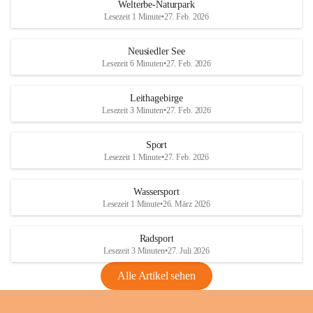
i
i
unzulässige Weingärten zu roden! Bitte 
Welterbe-Naturpark
e
e
helfen wir zusammen um unsere Winzer 
Lesezeit 1 Minute
•
27. Feb. 2026
d
d
vor den prognostizierten Ernteausfällen 
l
l
und den daraus folgenden wirtschaftlichen 
e
e
Neusiedler See
Schäden zu bewahren.
r
r
Lesezeit 6 Minuten
•
27. Feb. 2026
S
S
Verordnungen
e
e
Leithagebirge
04.08.2026
e
e
Lesezeit 3 Minuten
•
27. Feb. 2026
Maßnahmen zur Bekämpfung
der Goldgelben Vergilbung der
Sport
Rebe und der Amerikanischen
Lesezeit 1 Minute
•
27. Feb. 2026
Rebzikade
Anhang VBl. EU Nr. 18
Wassersport
_2026
Lesezeit 1 Minute
•
26. März 2026
1 Seite
•
1,4 MB
Radsport
VBl. EU Nr. 18_2026
Lesezeit 3 Minuten
•
27. Juli 2026
2 Seiten
•
2,1 MB
Alle Artikel sehen