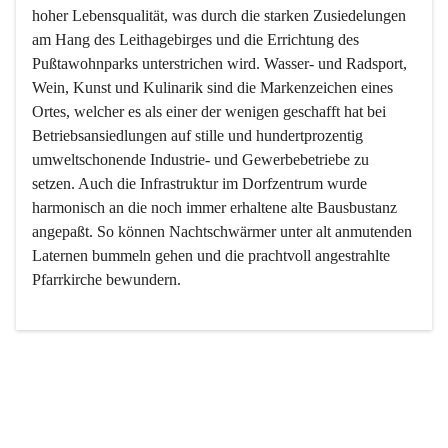
hoher Lebensqualität, was durch die starken Zusiedelungen 
am Hang des Leithagebirges und die Errichtung des 
Pußtawohnparks unterstrichen wird. Wasser- und Radsport, 
Wein, Kunst und Kulinarik sind die Markenzeichen eines 
Ortes, welcher es als einer der wenigen geschafft hat bei 
Betriebsansiedlungen auf stille und hundertprozentig 
umweltschonende Industrie- und Gewerbebetriebe zu 
setzen. Auch die Infrastruktur im Dorfzentrum wurde 
harmonisch an die noch immer erhaltene alte Bausbustanz 
angepaßt. So können Nachtschwärmer unter alt anmutenden 
Laternen bummeln gehen und die prachtvoll angestrahlte 
Pfarrkirche bewundern.

Der Weinbau dominert heute nicht mehr, ist aber integrativer 
Bestandteil der Kultur des Ortes, da man hier schon lange 
von Massenweinbau auf Qualitätsweinbau umgestellt hat. 
So ist es auch nicht verwunderlich, dass eines der historisch 
wertvollsten Gebäude die Ortsvinothek beherbergt und dass 
der Kellering ein beliebtes Ziel darstellt.
