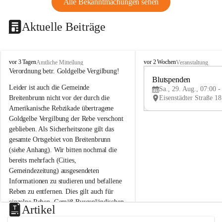
Alle Bekanntmachungen sehen
Aktuelle Beiträge
B
B
vor 3 Tagen
vor 2 Wochen
Amtliche Mitteilung
Veranstaltung
r
r
Verordnung betr. Goldgelbe Vergilbung!
e
e
Blutspenden
Leider ist auch die Gemeinde 
i
i
Sa., 29. Aug., 07:00 -
t
t
Breitenbrunn nicht vor der durch die 
e
e
Amerikanische Rebzikade übertragene 
n
n
Goldgelbe Vergilbung der Rebe verschont 
b
b
geblieben. Als Sicherheitszone gilt das 
r
r
gesamte Ortsgebiet von Breitenbrunn 
u
u
(siehe Anhang). Wir bitten nochmal die 
n
n
n
n
bereits mehrfach (Cities, 
a
a
Gemeindezeitung) ausgesendeten 
m
m
Informationen zu studieren und befallene 
N
N
Reben zu entfernen. Dies gilt auch für 
e
e
einzelne Reben. Gemäß Burgenländischen 
u
u
Artikel
Weinbaugesetz sind nicht gepflegte oder 
s
s