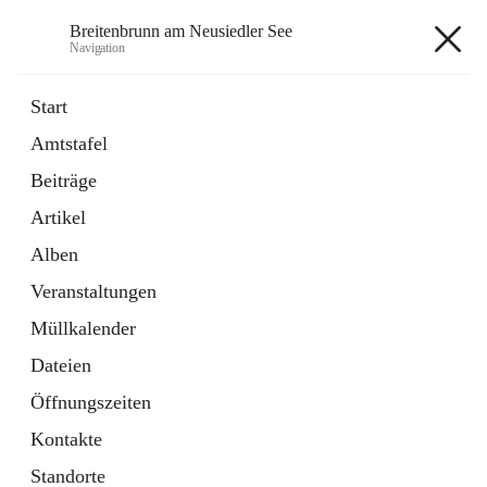
Breitenbrunn am Neusiedler See
Navigation
Breitenbrunn am Neusiedler See
Start
Amtstafel
Formulare
Beiträge
18 Schnellzugriffe
Artikel
Gemeindeservice
7 Schnellzugriffe
Alben
Veranstaltungen
+7
Müllkalender
Dateien
Öffnungszeiten
Kontakte
Hauptadresse
Standorte