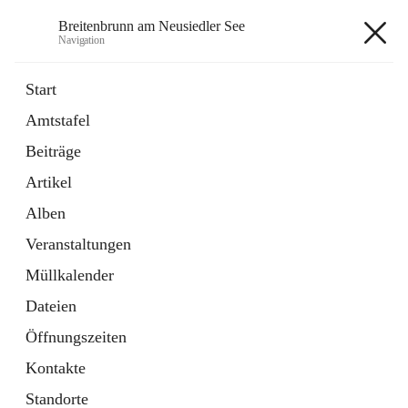
Breitenbrunn am Neusiedler See
Navigation
Breitenbrunn am Neusiedler See
Start
Amtstafel
Formulare
Beiträge
18 Schnellzugriffe
Artikel
Gemeindeservice
7 Schnellzugriffe
Alben
Veranstaltungen
+7
Müllkalender
Dateien
Öffnungszeiten
Kontakte
Hauptadresse
Standorte