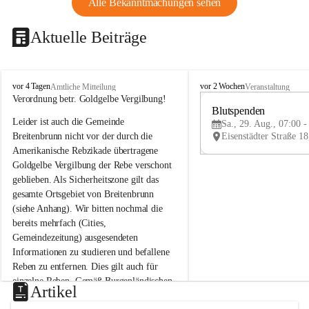
Alle Bekanntmachungen sehen
Aktuelle Beiträge
B
B
vor 4 Tagen
vor 2 Wochen
Amtliche Mitteilung
Veranstaltung
r
r
Verordnung betr. Goldgelbe Vergilbung!
e
e
Blutspenden
Leider ist auch die Gemeinde 
i
i
Sa., 29. Aug., 07:00 -
t
t
Breitenbrunn nicht vor der durch die 
e
e
Amerikanische Rebzikade übertragene 
n
n
Goldgelbe Vergilbung der Rebe verschont 
b
b
geblieben. Als Sicherheitszone gilt das 
r
r
gesamte Ortsgebiet von Breitenbrunn 
u
u
(siehe Anhang). Wir bitten nochmal die 
n
n
n
n
bereits mehrfach (Cities, 
a
a
Gemeindezeitung) ausgesendeten 
m
m
Informationen zu studieren und befallene 
N
N
Reben zu entfernen. Dies gilt auch für 
e
e
einzelne Reben. Gemäß Burgenländischen 
u
u
Artikel
Weinbaugesetz sind nicht gepflegte oder 
s
s