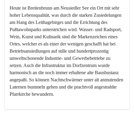
Heute ist Breitenbrunn am Neusiedler See ein Ort mit sehr 
hoher Lebensqualität, was durch die starken Zusiedelungen 
am Hang des Leithagebirges und die Errichtung des 
Pußtawohnparks unterstrichen wird. Wasser- und Radsport, 
Wein, Kunst und Kulinarik sind die Markenzeichen eines 
Ortes, welcher es als einer der wenigen geschafft hat bei 
Betriebsansiedlungen auf stille und hundertprozentig 
umweltschonende Industrie- und Gewerbebetriebe zu 
setzen. Auch die Infrastruktur im Dorfzentrum wurde 
harmonisch an die noch immer erhaltene alte Bausbustanz 
angepaßt. So können Nachtschwärmer unter alt anmutenden 
Laternen bummeln gehen und die prachtvoll angestrahlte 
Pfarrkirche bewundern.

Der Weinbau dominert heute nicht mehr, ist aber integrativer 
Bestandteil der Kultur des Ortes, da man hier schon lange 
von Massenweinbau auf Qualitätsweinbau umgestellt hat. 
So ist es auch nicht verwunderlich, dass eines der historisch 