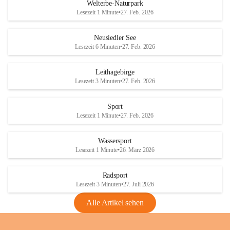
i
i
unzulässige Weingärten zu roden! Bitte 
Welterbe-Naturpark
e
e
helfen wir zusammen um unsere Winzer 
Lesezeit 1 Minute
•
27. Feb. 2026
d
d
vor den prognostizierten Ernteausfällen 
l
l
und den daraus folgenden wirtschaftlichen 
e
e
Neusiedler See
Schäden zu bewahren.
r
r
Lesezeit 6 Minuten
•
27. Feb. 2026
S
S
Verordnungen
e
e
Leithagebirge
04.08.2026
e
e
Lesezeit 3 Minuten
•
27. Feb. 2026
Maßnahmen zur Bekämpfung
der Goldgelben Vergilbung der
Sport
Rebe und der Amerikanischen
Lesezeit 1 Minute
•
27. Feb. 2026
Rebzikade
Anhang VBl. EU Nr. 18
Wassersport
_2026
Lesezeit 1 Minute
•
26. März 2026
1 Seite
•
1,4 MB
Radsport
VBl. EU Nr. 18_2026
Lesezeit 3 Minuten
•
27. Juli 2026
2 Seiten
•
2,1 MB
Alle Artikel sehen