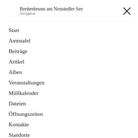
Breitenbrunn am Neusiedler See
Navigation
Breitenbrunn am Neusiedler See
Start
Amtstafel
Formulare
Beiträge
18 Schnellzugriffe
Artikel
Gemeindeservice
7 Schnellzugriffe
Alben
Veranstaltungen
+7
Müllkalender
Dateien
Öffnungszeiten
Kontakte
Hauptadresse
Standorte