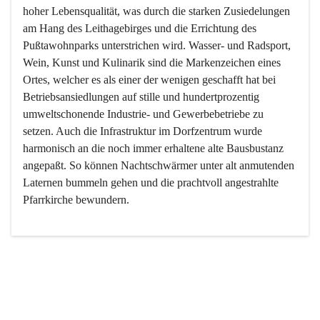
hoher Lebensqualität, was durch die starken Zusiedelungen 
am Hang des Leithagebirges und die Errichtung des 
Pußtawohnparks unterstrichen wird. Wasser- und Radsport, 
Wein, Kunst und Kulinarik sind die Markenzeichen eines 
Ortes, welcher es als einer der wenigen geschafft hat bei 
Betriebsansiedlungen auf stille und hundertprozentig 
umweltschonende Industrie- und Gewerbebetriebe zu 
setzen. Auch die Infrastruktur im Dorfzentrum wurde 
harmonisch an die noch immer erhaltene alte Bausbustanz 
angepaßt. So können Nachtschwärmer unter alt anmutenden 
Laternen bummeln gehen und die prachtvoll angestrahlte 
Pfarrkirche bewundern.

Der Weinbau dominert heute nicht mehr, ist aber integrativer 
Bestandteil der Kultur des Ortes, da man hier schon lange 
von Massenweinbau auf Qualitätsweinbau umgestellt hat. 
So ist es auch nicht verwunderlich, dass eines der historisch 
wertvollsten Gebäude die Ortsvinothek beherbergt und dass 
der Kellering ein beliebtes Ziel darstellt.
