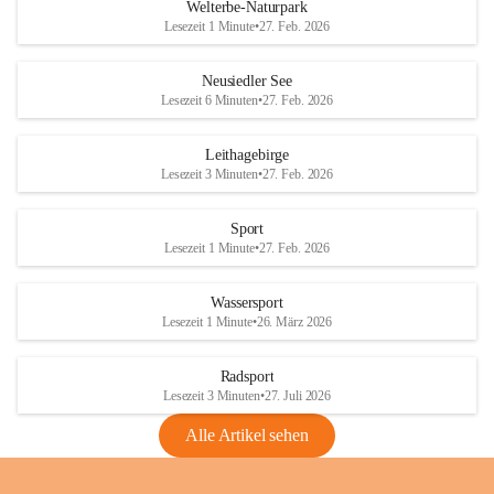
i
i
unzulässige Weingärten zu roden! Bitte 
Welterbe-Naturpark
e
e
helfen wir zusammen um unsere Winzer 
Lesezeit 1 Minute
•
27. Feb. 2026
d
d
vor den prognostizierten Ernteausfällen 
l
l
und den daraus folgenden wirtschaftlichen 
e
e
Neusiedler See
Schäden zu bewahren.
r
r
Lesezeit 6 Minuten
•
27. Feb. 2026
S
S
Verordnungen
e
e
Leithagebirge
04.08.2026
e
e
Lesezeit 3 Minuten
•
27. Feb. 2026
Maßnahmen zur Bekämpfung
der Goldgelben Vergilbung der
Sport
Rebe und der Amerikanischen
Lesezeit 1 Minute
•
27. Feb. 2026
Rebzikade
Anhang VBl. EU Nr. 18
Wassersport
_2026
Lesezeit 1 Minute
•
26. März 2026
1 Seite
•
1,4 MB
Radsport
VBl. EU Nr. 18_2026
Lesezeit 3 Minuten
•
27. Juli 2026
2 Seiten
•
2,1 MB
Alle Artikel sehen