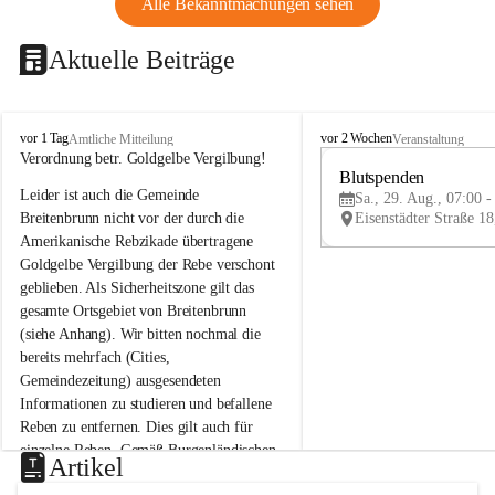
Alle Bekanntmachungen sehen
Aktuelle Beiträge
B
B
vor 1 Tag
vor 2 Wochen
Amtliche Mitteilung
Veranstaltung
r
r
Verordnung betr. Goldgelbe Vergilbung!
e
e
Blutspenden
Leider ist auch die Gemeinde 
i
i
Sa., 29. Aug., 07:00 -
t
t
Breitenbrunn nicht vor der durch die 
e
e
Amerikanische Rebzikade übertragene 
n
n
Goldgelbe Vergilbung der Rebe verschont 
b
b
geblieben. Als Sicherheitszone gilt das 
r
r
gesamte Ortsgebiet von Breitenbrunn 
u
u
(siehe Anhang). Wir bitten nochmal die 
n
n
n
n
bereits mehrfach (Cities, 
a
a
Gemeindezeitung) ausgesendeten 
m
m
Informationen zu studieren und befallene 
N
N
Reben zu entfernen. Dies gilt auch für 
e
e
einzelne Reben. Gemäß Burgenländischen 
u
u
Artikel
Weinbaugesetz sind nicht gepflegte oder 
s
s