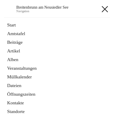
Breitenbrunn am Neusiedler See
Navigation
Breitenbrunn am Neusiedler See
Start
Amtstafel
Formulare
Beiträge
18 Schnellzugriffe
Artikel
Gemeindeservice
7 Schnellzugriffe
Alben
Veranstaltungen
+7
Müllkalender
Dateien
Öffnungszeiten
Kontakte
Hauptadresse
Standorte