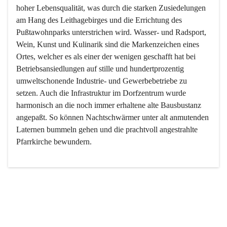
hoher Lebensqualität, was durch die starken Zusiedelungen 
am Hang des Leithagebirges und die Errichtung des 
Pußtawohnparks unterstrichen wird. Wasser- und Radsport, 
Wein, Kunst und Kulinarik sind die Markenzeichen eines 
Ortes, welcher es als einer der wenigen geschafft hat bei 
Betriebsansiedlungen auf stille und hundertprozentig 
umweltschonende Industrie- und Gewerbebetriebe zu 
setzen. Auch die Infrastruktur im Dorfzentrum wurde 
harmonisch an die noch immer erhaltene alte Bausbustanz 
angepaßt. So können Nachtschwärmer unter alt anmutenden 
Laternen bummeln gehen und die prachtvoll angestrahlte 
Pfarrkirche bewundern.

Der Weinbau dominert heute nicht mehr, ist aber integrativer 
Bestandteil der Kultur des Ortes, da man hier schon lange 
von Massenweinbau auf Qualitätsweinbau umgestellt hat. 
So ist es auch nicht verwunderlich, dass eines der historisch 
wertvollsten Gebäude die Ortsvinothek beherbergt und dass 
der Kellering ein beliebtes Ziel darstellt.
