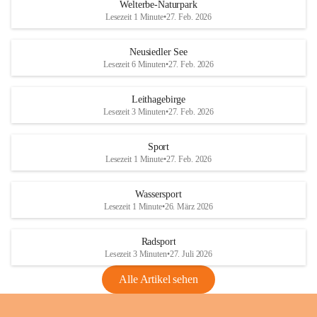
i
i
unzulässige Weingärten zu roden! Bitte 
Welterbe-Naturpark
e
e
helfen wir zusammen um unsere Winzer 
Lesezeit 1 Minute
•
27. Feb. 2026
d
d
vor den prognostizierten Ernteausfällen 
l
l
und den daraus folgenden wirtschaftlichen 
e
e
Neusiedler See
Schäden zu bewahren.
r
r
Lesezeit 6 Minuten
•
27. Feb. 2026
S
S
Verordnungen
e
e
Leithagebirge
04.08.2026
e
e
Lesezeit 3 Minuten
•
27. Feb. 2026
Maßnahmen zur Bekämpfung
der Goldgelben Vergilbung der
Sport
Rebe und der Amerikanischen
Lesezeit 1 Minute
•
27. Feb. 2026
Rebzikade
Anhang VBl. EU Nr. 18
Wassersport
_2026
Lesezeit 1 Minute
•
26. März 2026
1 Seite
•
1,4 MB
Radsport
VBl. EU Nr. 18_2026
Lesezeit 3 Minuten
•
27. Juli 2026
2 Seiten
•
2,1 MB
Alle Artikel sehen