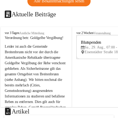
Alle Bekanntmachungen sehen
Aktuelle Beiträge
B
B
vor 3 Tagen
vor 2 Wochen
Amtliche Mitteilung
Veranstaltung
r
r
Verordnung betr. Goldgelbe Vergilbung!
e
e
Blutspenden
Leider ist auch die Gemeinde 
i
i
Sa., 29. Aug., 07:00 -
t
t
Breitenbrunn nicht vor der durch die 
e
e
Amerikanische Rebzikade übertragene 
n
n
Goldgelbe Vergilbung der Rebe verschont 
b
b
geblieben. Als Sicherheitszone gilt das 
r
r
gesamte Ortsgebiet von Breitenbrunn 
u
u
(siehe Anhang). Wir bitten nochmal die 
n
n
n
n
bereits mehrfach (Cities, 
a
a
Gemeindezeitung) ausgesendeten 
m
m
Informationen zu studieren und befallene 
N
N
Reben zu entfernen. Dies gilt auch für 
e
e
einzelne Reben. Gemäß Burgenländischen 
u
u
Artikel
Weinbaugesetz sind nicht gepflegte oder 
s
s