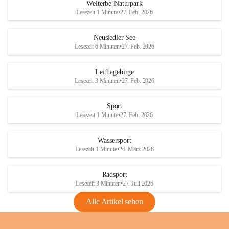
i
i
unzulässige Weingärten zu roden! Bitte 
Welterbe-Naturpark
e
e
helfen wir zusammen um unsere Winzer 
Lesezeit 1 Minute
•
27. Feb. 2026
d
d
vor den prognostizierten Ernteausfällen 
l
l
und den daraus folgenden wirtschaftlichen 
e
e
Neusiedler See
Schäden zu bewahren.
r
r
Lesezeit 6 Minuten
•
27. Feb. 2026
S
S
Verordnungen
e
e
Leithagebirge
04.08.2026
e
e
Lesezeit 3 Minuten
•
27. Feb. 2026
Maßnahmen zur Bekämpfung
der Goldgelben Vergilbung der
Sport
Rebe und der Amerikanischen
Lesezeit 1 Minute
•
27. Feb. 2026
Rebzikade
Anhang VBl. EU Nr. 18
Wassersport
_2026
Lesezeit 1 Minute
•
26. März 2026
1 Seite
•
1,4 MB
Radsport
VBl. EU Nr. 18_2026
Lesezeit 3 Minuten
•
27. Juli 2026
2 Seiten
•
2,1 MB
Alle Artikel sehen