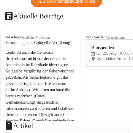
Alle Bekanntmachungen sehen
Aktuelle Beiträge
B
B
vor 4 Tagen
vor 2 Wochen
Amtliche Mitteilung
Veranstaltung
r
r
Verordnung betr. Goldgelbe Vergilbung!
e
e
Blutspenden
Leider ist auch die Gemeinde 
i
i
Sa., 29. Aug., 07:00 -
t
t
Breitenbrunn nicht vor der durch die 
e
e
Amerikanische Rebzikade übertragene 
n
n
Goldgelbe Vergilbung der Rebe verschont 
b
b
geblieben. Als Sicherheitszone gilt das 
r
r
gesamte Ortsgebiet von Breitenbrunn 
u
u
(siehe Anhang). Wir bitten nochmal die 
n
n
n
n
bereits mehrfach (Cities, 
a
a
Gemeindezeitung) ausgesendeten 
m
m
Informationen zu studieren und befallene 
N
N
Reben zu entfernen. Dies gilt auch für 
e
e
einzelne Reben. Gemäß Burgenländischen 
u
u
Artikel
Weinbaugesetz sind nicht gepflegte oder 
s
s