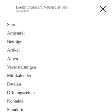
Breitenbrunn am Neusiedler See
Navigation
Breitenbrunn am Neusiedler See
Start
Amtstafel
Formulare
Beiträge
18 Schnellzugriffe
Artikel
Gemeindeservice
7 Schnellzugriffe
Alben
Veranstaltungen
+7
Müllkalender
Dateien
Öffnungszeiten
Kontakte
Hauptadresse
Standorte