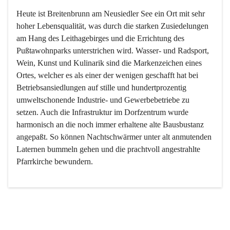
Heute ist Breitenbrunn am Neusiedler See ein Ort mit sehr 
hoher Lebensqualität, was durch die starken Zusiedelungen 
am Hang des Leithagebirges und die Errichtung des 
Pußtawohnparks unterstrichen wird. Wasser- und Radsport, 
Wein, Kunst und Kulinarik sind die Markenzeichen eines 
Ortes, welcher es als einer der wenigen geschafft hat bei 
Betriebsansiedlungen auf stille und hundertprozentig 
umweltschonende Industrie- und Gewerbebetriebe zu 
setzen. Auch die Infrastruktur im Dorfzentrum wurde 
harmonisch an die noch immer erhaltene alte Bausbustanz 
angepaßt. So können Nachtschwärmer unter alt anmutenden 
Laternen bummeln gehen und die prachtvoll angestrahlte 
Pfarrkirche bewundern.

Der Weinbau dominert heute nicht mehr, ist aber integrativer 
Bestandteil der Kultur des Ortes, da man hier schon lange 
von Massenweinbau auf Qualitätsweinbau umgestellt hat. 
So ist es auch nicht verwunderlich, dass eines der historisch 