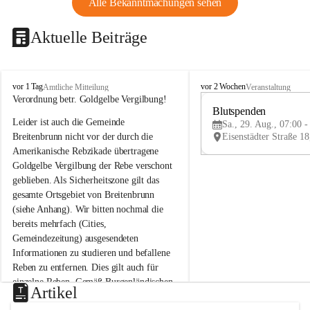
Alle Bekanntmachungen sehen
Aktuelle Beiträge
B
B
vor 1 Tag
vor 2 Wochen
Amtliche Mitteilung
Veranstaltung
r
r
Verordnung betr. Goldgelbe Vergilbung!
e
e
Blutspenden
Leider ist auch die Gemeinde 
i
i
Sa., 29. Aug., 07:00 -
t
t
Breitenbrunn nicht vor der durch die 
e
e
Amerikanische Rebzikade übertragene 
n
n
Goldgelbe Vergilbung der Rebe verschont 
b
b
geblieben. Als Sicherheitszone gilt das 
r
r
gesamte Ortsgebiet von Breitenbrunn 
u
u
(siehe Anhang). Wir bitten nochmal die 
n
n
n
n
bereits mehrfach (Cities, 
a
a
Gemeindezeitung) ausgesendeten 
m
m
Informationen zu studieren und befallene 
N
N
Reben zu entfernen. Dies gilt auch für 
e
e
einzelne Reben. Gemäß Burgenländischen 
u
u
Artikel
Weinbaugesetz sind nicht gepflegte oder 
s
s