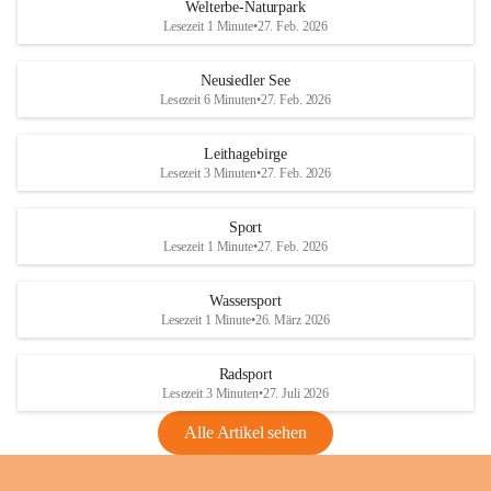
i
i
unzulässige Weingärten zu roden! Bitte 
Welterbe-Naturpark
e
e
helfen wir zusammen um unsere Winzer 
Lesezeit 1 Minute
•
27. Feb. 2026
d
d
vor den prognostizierten Ernteausfällen 
l
l
und den daraus folgenden wirtschaftlichen 
e
e
Neusiedler See
Schäden zu bewahren.
r
r
Lesezeit 6 Minuten
•
27. Feb. 2026
S
S
Verordnungen
e
e
Leithagebirge
04.08.2026
e
e
Lesezeit 3 Minuten
•
27. Feb. 2026
Maßnahmen zur Bekämpfung
der Goldgelben Vergilbung der
Sport
Rebe und der Amerikanischen
Lesezeit 1 Minute
•
27. Feb. 2026
Rebzikade
Anhang VBl. EU Nr. 18
Wassersport
_2026
Lesezeit 1 Minute
•
26. März 2026
1 Seite
•
1,4 MB
Radsport
VBl. EU Nr. 18_2026
Lesezeit 3 Minuten
•
27. Juli 2026
2 Seiten
•
2,1 MB
Alle Artikel sehen