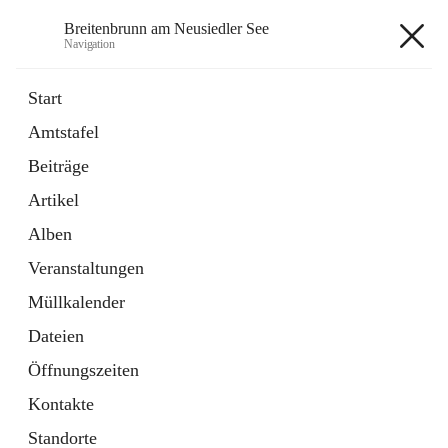
Breitenbrunn am Neusiedler See
Navigation
Breitenbrunn am Neusiedler See
Start
Amtstafel
Formulare
Beiträge
18 Schnellzugriffe
Artikel
Gemeindeservice
7 Schnellzugriffe
Alben
Veranstaltungen
+7
Müllkalender
Dateien
Öffnungszeiten
Kontakte
Hauptadresse
Standorte