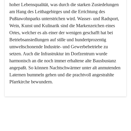
hoher Lebensqualität, was durch die starken Zusiedelungen 
am Hang des Leithagebirges und die Errichtung des 
Pußtawohnparks unterstrichen wird. Wasser- und Radsport, 
Wein, Kunst und Kulinarik sind die Markenzeichen eines 
Ortes, welcher es als einer der wenigen geschafft hat bei 
Betriebsansiedlungen auf stille und hundertprozentig 
umweltschonende Industrie- und Gewerbebetriebe zu 
setzen. Auch die Infrastruktur im Dorfzentrum wurde 
harmonisch an die noch immer erhaltene alte Bausbustanz 
angepaßt. So können Nachtschwärmer unter alt anmutenden 
Laternen bummeln gehen und die prachtvoll angestrahlte 
Pfarrkirche bewundern.

Der Weinbau dominert heute nicht mehr, ist aber integrativer 
Bestandteil der Kultur des Ortes, da man hier schon lange 
von Massenweinbau auf Qualitätsweinbau umgestellt hat. 
So ist es auch nicht verwunderlich, dass eines der historisch 
wertvollsten Gebäude die Ortsvinothek beherbergt und dass 
der Kellering ein beliebtes Ziel darstellt.
