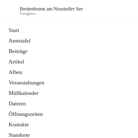
Breitenbrunn am Neusiedler See
Navigation
Start
Amtstafel
Formulare
Beiträge
18 Schnellzugriffe
Artikel
Gemeindeservice
7 Schnellzugriffe
Alben
Veranstaltungen
Müllkalender
Dateien
Öffnungszeiten
Kontakte
Standorte