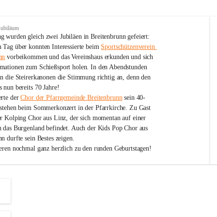
Jubiläum
 wurden gleich zwei Jubiläen in Breitenbrunn gefeiert: 
 Tag über konnten Interessierte beim 
Sportschützenverein 
nn
 vorbeikommen und das Vereinshaus erkunden und sich 
mationen zum Schießsport holen. In den Abendstunden 
nn die Steirerkanonen die Stimmung richtig an, denn den 
 nun bereits 70 Jahre!
rte der 
Chor der Pfarrgemeinde Breitenbrunn
 sein 40-
estehen beim Sommerkonzert in der Pfarrkirche. Zu Gast 
er Kolping Chor aus Linz, der sich momentan auf einer 
h das Burgenland befindet. Auch der Kids Pop Chor aus 
n durfte sein Bestes zeigen.
ieren nochmal ganz herzlich zu den runden Geburtstagen!