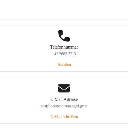
Eisenstädterstraße 18, 7091 Breitenbrunn am Neusiedler See, AUT
Auf Karte ansehen
Telefonnummer
+43 2683 5213
Anrufen
E-Mail Adresse
post@breitenbrunn.bgld.gv.at
E-Mail schreiben