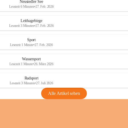
e
e
Neusiedler See
r
r
Lesezeit 6 Minuten
•
27. Feb. 2026
S
S
e
e
Leithagebirge
e
e
Lesezeit 3 Minuten
•
27. Feb. 2026
Sport
Lesezeit 1 Minute
•
27. Feb. 2026
Wassersport
Lesezeit 1 Minute
•
26. März 2026
Radsport
Lesezeit 3 Minuten
•
27. Juli 2026
Alle Artikel sehen