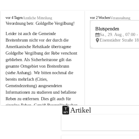
B
B
vor 4 Tagen
vor 2 Wochen
Amtliche Mitteilung
Veranstaltung
r
r
Verordnung betr. Goldgelbe Vergilbung!
e
e
Blutspenden
Leider ist auch die Gemeinde 
i
i
Sa., 29. Aug., 07:00 -
t
t
Breitenbrunn nicht vor der durch die 
e
e
Amerikanische Rebzikade übertragene 
n
n
Goldgelbe Vergilbung der Rebe verschont 
b
b
geblieben. Als Sicherheitszone gilt das 
r
r
gesamte Ortsgebiet von Breitenbrunn 
u
u
(siehe Anhang). Wir bitten nochmal die 
n
n
n
n
bereits mehrfach (Cities, 
a
a
Gemeindezeitung) ausgesendeten 
m
m
Informationen zu studieren und befallene 
N
N
Reben zu entfernen. Dies gilt auch für 
e
e
einzelne Reben. Gemäß Burgenländischen 
u
u
Artikel
Weinbaugesetz sind nicht gepflegte oder 
s
s
i
i
unzulässige Weingärten zu roden! Bitte 
e
e
helfen wir zusammen um unsere Winzer 
d
d
vor den prognostizierten Ernteausfällen 
l
l
und den daraus folgenden wirtschaftlichen 