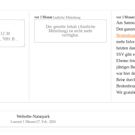
B
B
vor 1 Monat
vor 1 Monat
Amtliche Mitteilung
r
r
Am Samstag
Der geteilte Inhalt (Amtliche
e
e
29
Den ganzen
Mitteilung) ist nicht mehr
i
i
 12:30
AU
verfügbar.
Breitenbru
t
t
Eisenstädter Straße 18, 7091 Breitenbrunn am Neusiedler See, AUT
G
mehr Infor
e
e
heizten da
n
n
SSV gibt es
b
b
r
r
Ebenso feie
u
u
jähriges B
n
n
war hier d
n
n
Reise durc
a
a
Breitenbrun
m
m
Wir gratul
N
N
e
e
u
u
s
s
i
i
Welterbe-Naturpark
e
e
Lesezeit 1 Minute
•
27. Feb. 2026
d
d
l
l