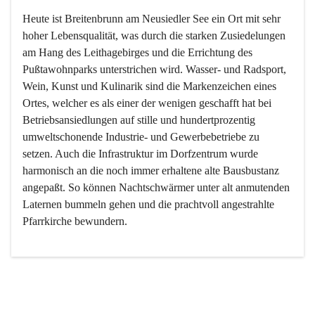
Heute ist Breitenbrunn am Neusiedler See ein Ort mit sehr 
hoher Lebensqualität, was durch die starken Zusiedelungen 
am Hang des Leithagebirges und die Errichtung des 
Pußtawohnparks unterstrichen wird. Wasser- und Radsport, 
Wein, Kunst und Kulinarik sind die Markenzeichen eines 
Ortes, welcher es als einer der wenigen geschafft hat bei 
Betriebsansiedlungen auf stille und hundertprozentig 
umweltschonende Industrie- und Gewerbebetriebe zu 
setzen. Auch die Infrastruktur im Dorfzentrum wurde 
harmonisch an die noch immer erhaltene alte Bausbustanz 
angepaßt. So können Nachtschwärmer unter alt anmutenden 
Laternen bummeln gehen und die prachtvoll angestrahlte 
Pfarrkirche bewundern.

Der Weinbau dominert heute nicht mehr, ist aber integrativer 
Bestandteil der Kultur des Ortes, da man hier schon lange 
von Massenweinbau auf Qualitätsweinbau umgestellt hat. 
So ist es auch nicht verwunderlich, dass eines der historisch 