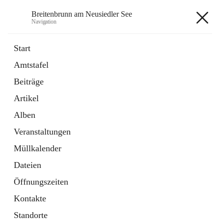
Breitenbrunn am Neusiedler See
Navigation
Breitenbrunn am Neusiedler See
Start
Amtstafel
Formulare
Beiträge
18 Schnellzugriffe
Artikel
Gemeindeservice
7 Schnellzugriffe
Alben
Veranstaltungen
+7
Müllkalender
Dateien
Öffnungszeiten
Kontakte
Hauptadresse
Standorte