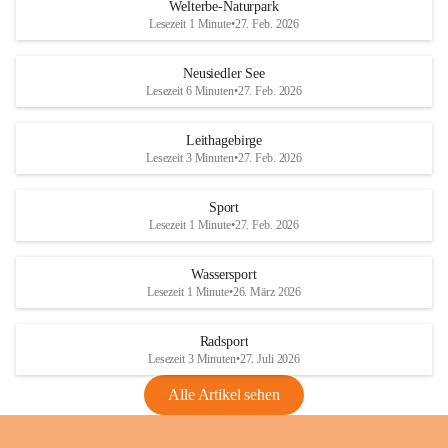
i
i
unzulässige Weingärten zu roden! Bitte 
Welterbe-Naturpark
e
e
helfen wir zusammen um unsere Winzer 
Lesezeit 1 Minute
•
27. Feb. 2026
d
d
vor den prognostizierten Ernteausfällen 
l
l
und den daraus folgenden wirtschaftlichen 
e
e
Neusiedler See
Schäden zu bewahren.
r
r
Lesezeit 6 Minuten
•
27. Feb. 2026
S
S
Verordnungen
e
e
Leithagebirge
04.08.2026
e
e
Lesezeit 3 Minuten
•
27. Feb. 2026
Maßnahmen zur Bekämpfung
der Goldgelben Vergilbung der
Sport
Rebe und der Amerikanischen
Lesezeit 1 Minute
•
27. Feb. 2026
Rebzikade
Anhang VBl. EU Nr. 18
Wassersport
_2026
Lesezeit 1 Minute
•
26. März 2026
1 Seite
•
1,4 MB
Radsport
VBl. EU Nr. 18_2026
Lesezeit 3 Minuten
•
27. Juli 2026
2 Seiten
•
2,1 MB
Alle Artikel sehen