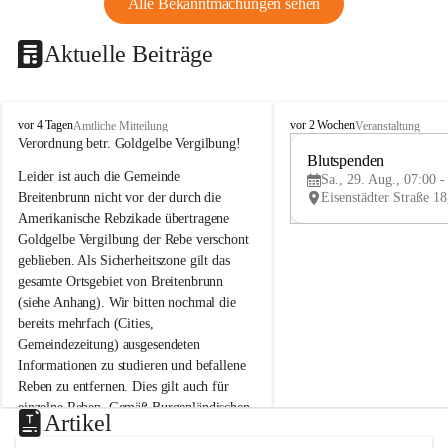
Alle Bekanntmachungen sehen
Aktuelle Beiträge
B
B
vor 4 Tagen
vor 2 Wochen
Amtliche Mitteilung
Veranstaltung
r
r
Verordnung betr. Goldgelbe Vergilbung!
e
e
Blutspenden
Leider ist auch die Gemeinde 
i
i
Sa., 29. Aug., 07:00 -
t
t
Breitenbrunn nicht vor der durch die 
e
e
Amerikanische Rebzikade übertragene 
n
n
Goldgelbe Vergilbung der Rebe verschont 
b
b
geblieben. Als Sicherheitszone gilt das 
r
r
gesamte Ortsgebiet von Breitenbrunn 
u
u
(siehe Anhang). Wir bitten nochmal die 
n
n
n
n
bereits mehrfach (Cities, 
a
a
Gemeindezeitung) ausgesendeten 
m
m
Informationen zu studieren und befallene 
N
N
Reben zu entfernen. Dies gilt auch für 
e
e
einzelne Reben. Gemäß Burgenländischen 
u
u
Artikel
Weinbaugesetz sind nicht gepflegte oder 
s
s