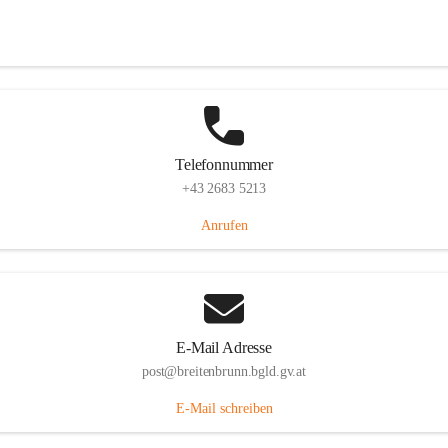
Eisenstädterstraße 18, 7091 Breitenbrunn am Neusiedler See, AUT
Auf Karte ansehen
Telefonnummer
+43 2683 5213
Anrufen
E-Mail Adresse
post@breitenbrunn.bgld.gv.at
E-Mail schreiben