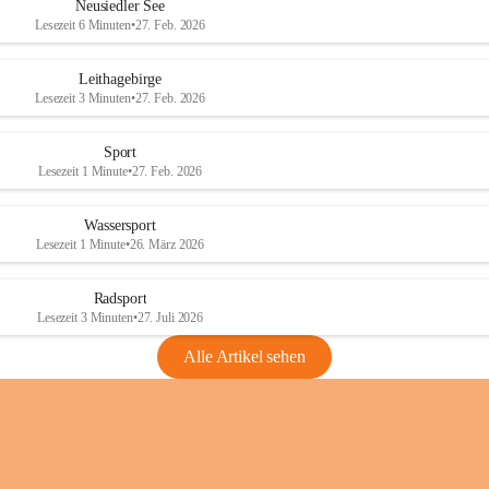
e
e
Neusiedler See
r
r
Lesezeit 6 Minuten
•
27. Feb. 2026
S
S
e
e
Leithagebirge
e
e
Lesezeit 3 Minuten
•
27. Feb. 2026
Sport
Lesezeit 1 Minute
•
27. Feb. 2026
Wassersport
Lesezeit 1 Minute
•
26. März 2026
Radsport
Lesezeit 3 Minuten
•
27. Juli 2026
Alle Artikel sehen