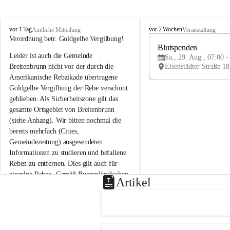
B
B
vor 1 Tag
vor 2 Wochen
Amtliche Mitteilung
Veranstaltung
r
r
Verordnung betr. Goldgelbe Vergilbung!
e
e
Blutspenden
Leider ist auch die Gemeinde 
i
i
Sa., 29. Aug., 07:00 -
t
t
Breitenbrunn nicht vor der durch die 
e
e
Amerikanische Rebzikade übertragene 
n
n
Goldgelbe Vergilbung der Rebe verschont 
b
b
geblieben. Als Sicherheitszone gilt das 
r
r
gesamte Ortsgebiet von Breitenbrunn 
u
u
(siehe Anhang). Wir bitten nochmal die 
n
n
n
n
bereits mehrfach (Cities, 
a
a
Gemeindezeitung) ausgesendeten 
m
m
Informationen zu studieren und befallene 
N
N
Reben zu entfernen. Dies gilt auch für 
e
e
einzelne Reben. Gemäß Burgenländischen 
u
u
Artikel
Weinbaugesetz sind nicht gepflegte oder 
s
s
i
i
unzulässige Weingärten zu roden! Bitte 
e
e
helfen wir zusammen um unsere Winzer 
d
d
vor den prognostizierten Ernteausfällen 
l
l
und den daraus folgenden wirtschaftlichen 