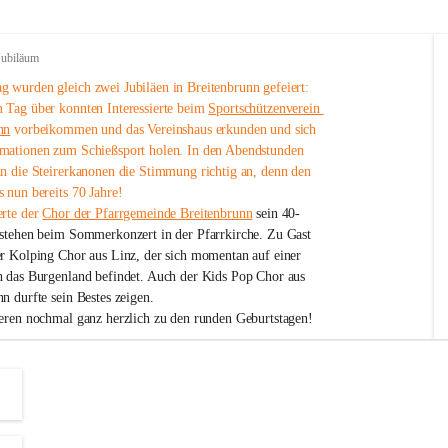
Jubiläum
 wurden gleich zwei Jubiläen in Breitenbrunn gefeiert: 
 Tag über konnten Interessierte beim 
Sportschützenverein 
nn
 vorbeikommen und das Vereinshaus erkunden und sich 
mationen zum Schießsport holen. In den Abendstunden 
nn die Steirerkanonen die Stimmung richtig an, denn den 
 nun bereits 70 Jahre!
rte der 
Chor der Pfarrgemeinde Breitenbrunn
 sein 40-
estehen beim Sommerkonzert in der Pfarrkirche. Zu Gast 
er Kolping Chor aus Linz, der sich momentan auf einer 
h das Burgenland befindet. Auch der Kids Pop Chor aus 
n durfte sein Bestes zeigen.
ieren nochmal ganz herzlich zu den runden Geburtstagen!