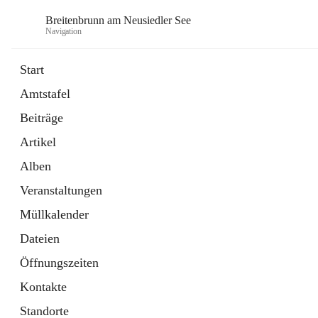
Breitenbrunn am Neusiedler See
Navigation
Start
Amtstafel
Formulare
Beiträge
18 Schnellzugriffe
Artikel
Gemeindeservice
7 Schnellzugriffe
Alben
Veranstaltungen
Müllkalender
Dateien
Öffnungszeiten
Kontakte
Standorte