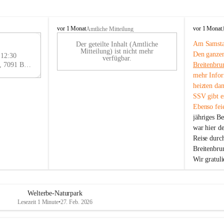
B
B
vor 1 Monat
vor 1 Monat
Amtliche Mitteilung
r
r
Am Samstag
Der geteilte Inhalt (Amtliche
e
e
29
Mitteilung) ist nicht mehr
Den ganzen
i
i
 12:30
AU
verfügbar.
t
t
Eisenstädter Straße 18, 7091 Breitenbrunn am Neusiedler See, AUT
Breitenbru
G
e
e
mehr Infor
n
n
heizten da
b
b
SSV gibt es
r
r
Ebenso feie
u
u
jähriges B
n
n
n
n
war hier d
a
a
Reise durc
m
m
Breitenbrun
N
N
Wir gratul
e
e
u
u
s
s
i
i
Welterbe-Naturpark
e
e
Lesezeit 1 Minute
•
27. Feb. 2026
d
d
l
l