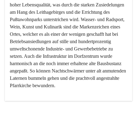
hoher Lebensqualität, was durch die starken Zusiedelungen 
am Hang des Leithagebirges und die Errichtung des 
Pußtawohnparks unterstrichen wird. Wasser- und Radsport, 
Wein, Kunst und Kulinarik sind die Markenzeichen eines 
Ortes, welcher es als einer der wenigen geschafft hat bei 
Betriebsansiedlungen auf stille und hundertprozentig 
umweltschonende Industrie- und Gewerbebetriebe zu 
setzen. Auch die Infrastruktur im Dorfzentrum wurde 
harmonisch an die noch immer erhaltene alte Bausbustanz 
angepaßt. So können Nachtschwärmer unter alt anmutenden 
Laternen bummeln gehen und die prachtvoll angestrahlte 
Pfarrkirche bewundern.

Der Weinbau dominert heute nicht mehr, ist aber integrativer 
Bestandteil der Kultur des Ortes, da man hier schon lange 
von Massenweinbau auf Qualitätsweinbau umgestellt hat. 
So ist es auch nicht verwunderlich, dass eines der historisch 
wertvollsten Gebäude die Ortsvinothek beherbergt und dass 
der Kellering ein beliebtes Ziel darstellt.
