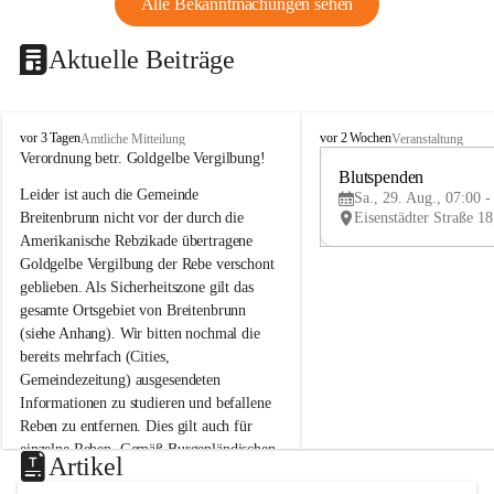
Alle Bekanntmachungen sehen
Aktuelle Beiträge
B
B
vor 3 Tagen
vor 2 Wochen
Amtliche Mitteilung
Veranstaltung
r
r
Verordnung betr. Goldgelbe Vergilbung!
e
e
Blutspenden
Leider ist auch die Gemeinde 
i
i
Sa., 29. Aug., 07:00 -
t
t
Breitenbrunn nicht vor der durch die 
e
e
Amerikanische Rebzikade übertragene 
n
n
Goldgelbe Vergilbung der Rebe verschont 
b
b
geblieben. Als Sicherheitszone gilt das 
r
r
gesamte Ortsgebiet von Breitenbrunn 
u
u
(siehe Anhang). Wir bitten nochmal die 
n
n
n
n
bereits mehrfach (Cities, 
a
a
Gemeindezeitung) ausgesendeten 
m
m
Informationen zu studieren und befallene 
N
N
Reben zu entfernen. Dies gilt auch für 
e
e
einzelne Reben. Gemäß Burgenländischen 
u
u
Artikel
Weinbaugesetz sind nicht gepflegte oder 
s
s