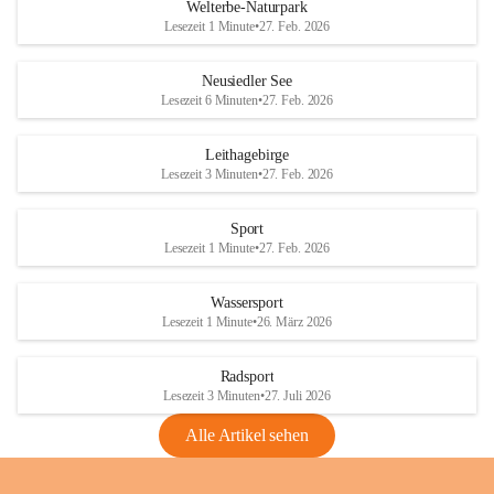
i
i
unzulässige Weingärten zu roden! Bitte 
Welterbe-Naturpark
e
e
helfen wir zusammen um unsere Winzer 
Lesezeit 1 Minute
•
27. Feb. 2026
d
d
vor den prognostizierten Ernteausfällen 
l
l
und den daraus folgenden wirtschaftlichen 
e
e
Neusiedler See
Schäden zu bewahren.
r
r
Lesezeit 6 Minuten
•
27. Feb. 2026
S
S
Verordnungen
e
e
Leithagebirge
04.08.2026
e
e
Lesezeit 3 Minuten
•
27. Feb. 2026
Maßnahmen zur Bekämpfung
der Goldgelben Vergilbung der
Sport
Rebe und der Amerikanischen
Lesezeit 1 Minute
•
27. Feb. 2026
Rebzikade
Anhang VBl. EU Nr. 18
Wassersport
_2026
Lesezeit 1 Minute
•
26. März 2026
1 Seite
•
1,4 MB
Radsport
VBl. EU Nr. 18_2026
Lesezeit 3 Minuten
•
27. Juli 2026
2 Seiten
•
2,1 MB
Alle Artikel sehen