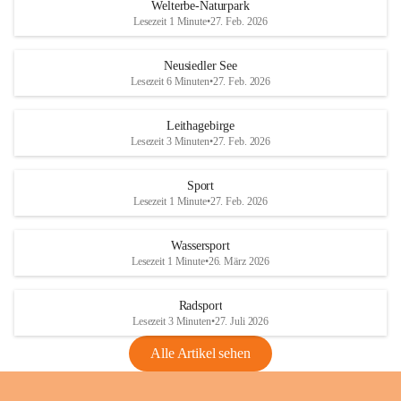
i
i
unzulässige Weingärten zu roden! Bitte 
Welterbe-Naturpark
e
e
helfen wir zusammen um unsere Winzer 
Lesezeit 1 Minute
•
27. Feb. 2026
d
d
vor den prognostizierten Ernteausfällen 
l
l
und den daraus folgenden wirtschaftlichen 
e
e
Neusiedler See
Schäden zu bewahren.
r
r
Lesezeit 6 Minuten
•
27. Feb. 2026
S
S
Verordnungen
e
e
Leithagebirge
04.08.2026
e
e
Lesezeit 3 Minuten
•
27. Feb. 2026
Maßnahmen zur Bekämpfung
der Goldgelben Vergilbung der
Sport
Rebe und der Amerikanischen
Lesezeit 1 Minute
•
27. Feb. 2026
Rebzikade
Anhang VBl. EU Nr. 18
Wassersport
_2026
Lesezeit 1 Minute
•
26. März 2026
1 Seite
•
1,4 MB
Radsport
VBl. EU Nr. 18_2026
Lesezeit 3 Minuten
•
27. Juli 2026
2 Seiten
•
2,1 MB
Alle Artikel sehen