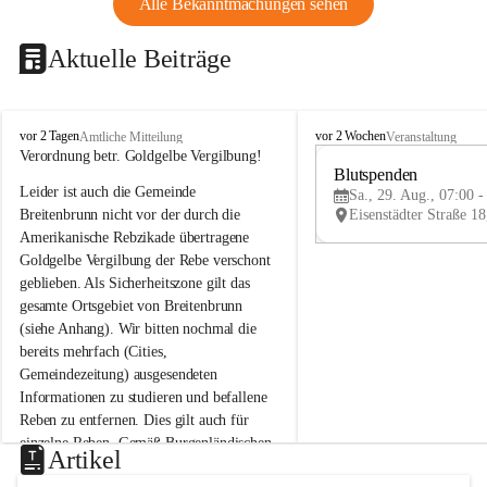
Alle Bekanntmachungen sehen
Aktuelle Beiträge
B
B
vor 2 Tagen
vor 2 Wochen
Amtliche Mitteilung
Veranstaltung
r
r
Verordnung betr. Goldgelbe Vergilbung!
e
e
Blutspenden
Leider ist auch die Gemeinde 
i
i
Sa., 29. Aug., 07:00 -
t
t
Breitenbrunn nicht vor der durch die 
e
e
Amerikanische Rebzikade übertragene 
n
n
Goldgelbe Vergilbung der Rebe verschont 
b
b
geblieben. Als Sicherheitszone gilt das 
r
r
gesamte Ortsgebiet von Breitenbrunn 
u
u
(siehe Anhang). Wir bitten nochmal die 
n
n
n
n
bereits mehrfach (Cities, 
a
a
Gemeindezeitung) ausgesendeten 
m
m
Informationen zu studieren und befallene 
N
N
Reben zu entfernen. Dies gilt auch für 
e
e
einzelne Reben. Gemäß Burgenländischen 
u
u
Artikel
Weinbaugesetz sind nicht gepflegte oder 
s
s