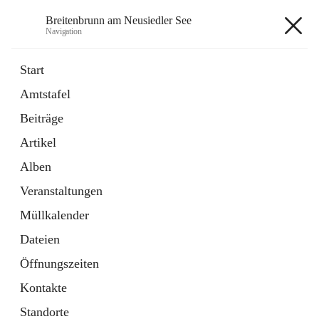
Breitenbrunn am Neusiedler See
Navigation
Breitenbrunn am Neusiedler See
Start
Amtstafel
Formulare
Beiträge
18 Schnellzugriffe
Artikel
Gemeindeservice
7 Schnellzugriffe
Alben
Veranstaltungen
+7
Müllkalender
Dateien
Öffnungszeiten
Kontakte
Hauptadresse
Standorte