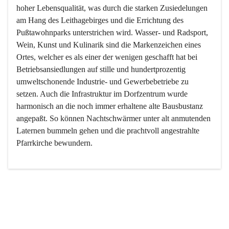
hoher Lebensqualität, was durch die starken Zusiedelungen 
am Hang des Leithagebirges und die Errichtung des 
Pußtawohnparks unterstrichen wird. Wasser- und Radsport, 
Wein, Kunst und Kulinarik sind die Markenzeichen eines 
Ortes, welcher es als einer der wenigen geschafft hat bei 
Betriebsansiedlungen auf stille und hundertprozentig 
umweltschonende Industrie- und Gewerbebetriebe zu 
setzen. Auch die Infrastruktur im Dorfzentrum wurde 
harmonisch an die noch immer erhaltene alte Bausbustanz 
angepaßt. So können Nachtschwärmer unter alt anmutenden 
Laternen bummeln gehen und die prachtvoll angestrahlte 
Pfarrkirche bewundern.

Der Weinbau dominert heute nicht mehr, ist aber integrativer 
Bestandteil der Kultur des Ortes, da man hier schon lange 
von Massenweinbau auf Qualitätsweinbau umgestellt hat. 
So ist es auch nicht verwunderlich, dass eines der historisch 
wertvollsten Gebäude die Ortsvinothek beherbergt und dass 
der Kellering ein beliebtes Ziel darstellt.
