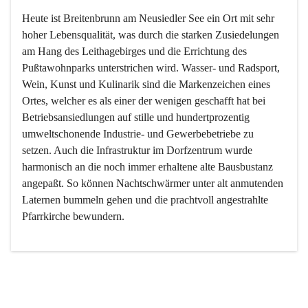
Heute ist Breitenbrunn am Neusiedler See ein Ort mit sehr 
hoher Lebensqualität, was durch die starken Zusiedelungen 
am Hang des Leithagebirges und die Errichtung des 
Pußtawohnparks unterstrichen wird. Wasser- und Radsport, 
Wein, Kunst und Kulinarik sind die Markenzeichen eines 
Ortes, welcher es als einer der wenigen geschafft hat bei 
Betriebsansiedlungen auf stille und hundertprozentig 
umweltschonende Industrie- und Gewerbebetriebe zu 
setzen. Auch die Infrastruktur im Dorfzentrum wurde 
harmonisch an die noch immer erhaltene alte Bausbustanz 
angepaßt. So können Nachtschwärmer unter alt anmutenden 
Laternen bummeln gehen und die prachtvoll angestrahlte 
Pfarrkirche bewundern.

Der Weinbau dominert heute nicht mehr, ist aber integrativer 
Bestandteil der Kultur des Ortes, da man hier schon lange 
von Massenweinbau auf Qualitätsweinbau umgestellt hat. 
So ist es auch nicht verwunderlich, dass eines der historisch 