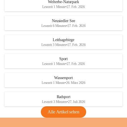
i
i
unzulässige Weingärten zu roden! Bitte 
Welterbe-Naturpark
e
e
helfen wir zusammen um unsere Winzer 
Lesezeit 1 Minute
•
27. Feb. 2026
d
d
vor den prognostizierten Ernteausfällen 
l
l
und den daraus folgenden wirtschaftlichen 
e
e
Neusiedler See
Schäden zu bewahren.
r
r
Lesezeit 6 Minuten
•
27. Feb. 2026
S
S
Verordnungen
e
e
Leithagebirge
04.08.2026
e
e
Lesezeit 3 Minuten
•
27. Feb. 2026
Maßnahmen zur Bekämpfung
der Goldgelben Vergilbung der
Sport
Rebe und der Amerikanischen
Lesezeit 1 Minute
•
27. Feb. 2026
Rebzikade
Anhang VBl. EU Nr. 18
Wassersport
_2026
Lesezeit 1 Minute
•
26. März 2026
1 Seite
•
1,4 MB
Radsport
VBl. EU Nr. 18_2026
Lesezeit 3 Minuten
•
27. Juli 2026
2 Seiten
•
2,1 MB
Alle Artikel sehen