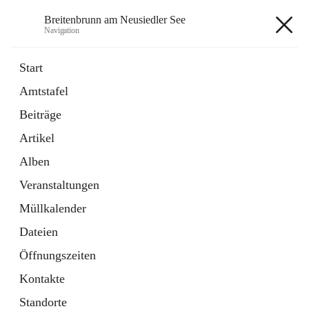
Breitenbrunn am Neusiedler See
Navigation
Breitenbrunn am Neusiedler See
Start
Amtstafel
Formulare
Beiträge
18 Schnellzugriffe
Artikel
Gemeindeservice
7 Schnellzugriffe
Alben
Veranstaltungen
+7
Müllkalender
Dateien
Öffnungszeiten
Kontakte
Hauptadresse
Standorte