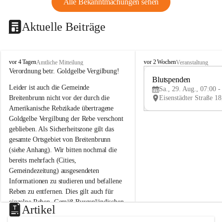
Alle Bekanntmachungen sehen
Aktuelle Beiträge
B
B
vor 4 Tagen
vor 2 Wochen
Amtliche Mitteilung
Veranstaltung
r
r
Verordnung betr. Goldgelbe Vergilbung!
e
e
Blutspenden
Leider ist auch die Gemeinde 
i
i
Sa., 29. Aug., 07:00 -
t
t
Breitenbrunn nicht vor der durch die 
e
e
Amerikanische Rebzikade übertragene 
n
n
Goldgelbe Vergilbung der Rebe verschont 
b
b
geblieben. Als Sicherheitszone gilt das 
r
r
gesamte Ortsgebiet von Breitenbrunn 
u
u
(siehe Anhang). Wir bitten nochmal die 
n
n
n
n
bereits mehrfach (Cities, 
a
a
Gemeindezeitung) ausgesendeten 
m
m
Informationen zu studieren und befallene 
N
N
Reben zu entfernen. Dies gilt auch für 
e
e
einzelne Reben. Gemäß Burgenländischen 
u
u
Artikel
Weinbaugesetz sind nicht gepflegte oder 
s
s