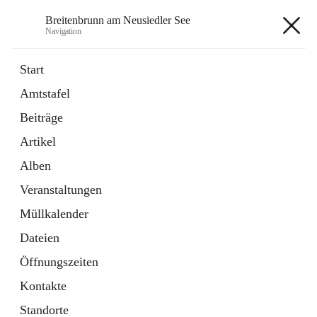
Breitenbrunn am Neusiedler See
Navigation
Breitenbrunn am Neusiedler See
Start
Amtstafel
Formulare
Beiträge
18 Schnellzugriffe
Artikel
Gemeindeservice
7 Schnellzugriffe
Alben
Veranstaltungen
+7
Müllkalender
Dateien
Öffnungszeiten
Kontakte
Hauptadresse
Standorte