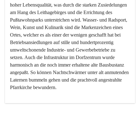
hoher Lebensqualität, was durch die starken Zusiedelungen 
am Hang des Leithagebirges und die Errichtung des 
Pußtawohnparks unterstrichen wird. Wasser- und Radsport, 
Wein, Kunst und Kulinarik sind die Markenzeichen eines 
Ortes, welcher es als einer der wenigen geschafft hat bei 
Betriebsansiedlungen auf stille und hundertprozentig 
umweltschonende Industrie- und Gewerbebetriebe zu 
setzen. Auch die Infrastruktur im Dorfzentrum wurde 
harmonisch an die noch immer erhaltene alte Bausbustanz 
angepaßt. So können Nachtschwärmer unter alt anmutenden 
Laternen bummeln gehen und die prachtvoll angestrahlte 
Pfarrkirche bewundern.

Der Weinbau dominert heute nicht mehr, ist aber integrativer 
Bestandteil der Kultur des Ortes, da man hier schon lange 
von Massenweinbau auf Qualitätsweinbau umgestellt hat. 
So ist es auch nicht verwunderlich, dass eines der historisch 
wertvollsten Gebäude die Ortsvinothek beherbergt und dass 
der Kellering ein beliebtes Ziel darstellt.
