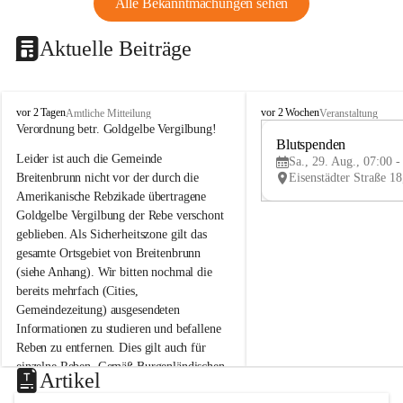
Alle Bekanntmachungen sehen
Aktuelle Beiträge
B
B
vor 2 Tagen
vor 2 Wochen
Amtliche Mitteilung
Veranstaltung
r
r
Verordnung betr. Goldgelbe Vergilbung!
e
e
Blutspenden
Leider ist auch die Gemeinde 
i
i
Sa., 29. Aug., 07:00 -
t
t
Breitenbrunn nicht vor der durch die 
e
e
Amerikanische Rebzikade übertragene 
n
n
Goldgelbe Vergilbung der Rebe verschont 
b
b
geblieben. Als Sicherheitszone gilt das 
r
r
gesamte Ortsgebiet von Breitenbrunn 
u
u
(siehe Anhang). Wir bitten nochmal die 
n
n
n
n
bereits mehrfach (Cities, 
a
a
Gemeindezeitung) ausgesendeten 
m
m
Informationen zu studieren und befallene 
N
N
Reben zu entfernen. Dies gilt auch für 
e
e
einzelne Reben. Gemäß Burgenländischen 
u
u
Artikel
Weinbaugesetz sind nicht gepflegte oder 
s
s