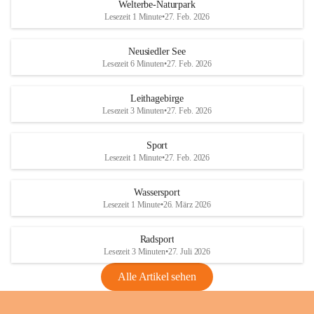
i
i
unzulässige Weingärten zu roden! Bitte 
Welterbe-Naturpark
e
e
helfen wir zusammen um unsere Winzer 
Lesezeit 1 Minute
•
27. Feb. 2026
d
d
vor den prognostizierten Ernteausfällen 
l
l
und den daraus folgenden wirtschaftlichen 
e
e
Neusiedler See
Schäden zu bewahren.
r
r
Lesezeit 6 Minuten
•
27. Feb. 2026
S
S
Verordnungen
e
e
Leithagebirge
04.08.2026
e
e
Lesezeit 3 Minuten
•
27. Feb. 2026
Maßnahmen zur Bekämpfung
der Goldgelben Vergilbung der
Sport
Rebe und der Amerikanischen
Lesezeit 1 Minute
•
27. Feb. 2026
Rebzikade
Anhang VBl. EU Nr. 18
Wassersport
_2026
Lesezeit 1 Minute
•
26. März 2026
1 Seite
•
1,4 MB
Radsport
VBl. EU Nr. 18_2026
Lesezeit 3 Minuten
•
27. Juli 2026
2 Seiten
•
2,1 MB
Alle Artikel sehen