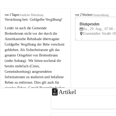
B
B
vor 2 Tagen
vor 2 Wochen
Amtliche Mitteilung
Veranstaltung
r
r
Verordnung betr. Goldgelbe Vergilbung!
e
e
Blutspenden
Leider ist auch die Gemeinde 
i
i
Sa., 29. Aug., 07:00 -
t
t
Breitenbrunn nicht vor der durch die 
e
e
Amerikanische Rebzikade übertragene 
n
n
Goldgelbe Vergilbung der Rebe verschont 
b
b
geblieben. Als Sicherheitszone gilt das 
r
r
gesamte Ortsgebiet von Breitenbrunn 
u
u
(siehe Anhang). Wir bitten nochmal die 
n
n
n
n
bereits mehrfach (Cities, 
a
a
Gemeindezeitung) ausgesendeten 
m
m
Informationen zu studieren und befallene 
N
N
Reben zu entfernen. Dies gilt auch für 
e
e
einzelne Reben. Gemäß Burgenländischen 
u
u
Artikel
Weinbaugesetz sind nicht gepflegte oder 
s
s
i
i
unzulässige Weingärten zu roden! Bitte 
e
e
helfen wir zusammen um unsere Winzer 
d
d
vor den prognostizierten Ernteausfällen 
l
l
und den daraus folgenden wirtschaftlichen 