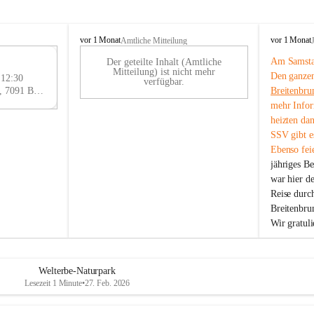
B
B
vor 1 Monat
vor 1 Monat
Amtliche Mitteilung
r
r
Am Samstag
Der geteilte Inhalt (Amtliche
e
e
29
Mitteilung) ist nicht mehr
Den ganzen
i
i
 12:30
AU
verfügbar.
t
t
Eisenstädter Straße 18, 7091 Breitenbrunn am Neusiedler See, AUT
Breitenbru
G
e
e
mehr Infor
n
n
heizten da
b
b
SSV gibt es
r
r
Ebenso feie
u
u
jähriges B
n
n
n
n
war hier d
a
a
Reise durc
m
m
Breitenbrun
N
N
Wir gratul
e
e
u
u
s
s
i
i
Welterbe-Naturpark
e
e
Lesezeit 1 Minute
•
27. Feb. 2026
d
d
l
l