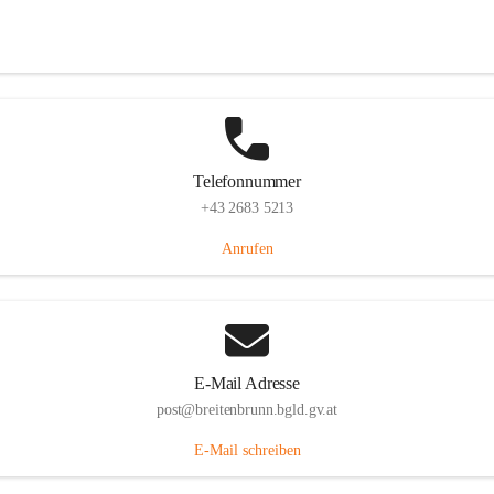
Eisenstädterstraße 18, 7091 Breitenbrunn am Neusiedler See, AUT
Auf Karte ansehen
Telefonnummer
+43 2683 5213
Anrufen
E-Mail Adresse
post@breitenbrunn.bgld.gv.at
E-Mail schreiben