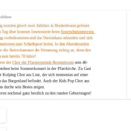
Jubiläum
 wurden gleich zwei Jubiläen in Breitenbrunn gefeiert: 
 Tag über konnten Interessierte beim 
Sportschützenverein 
nn
 vorbeikommen und das Vereinshaus erkunden und sich 
mationen zum Schießsport holen. In den Abendstunden 
nn die Steirerkanonen die Stimmung richtig an, denn den 
 nun bereits 70 Jahre!
rte der 
Chor der Pfarrgemeinde Breitenbrunn
 sein 40-
estehen beim Sommerkonzert in der Pfarrkirche. Zu Gast 
er Kolping Chor aus Linz, der sich momentan auf einer 
h das Burgenland befindet. Auch der Kids Pop Chor aus 
n durfte sein Bestes zeigen.
ieren nochmal ganz herzlich zu den runden Geburtstagen!