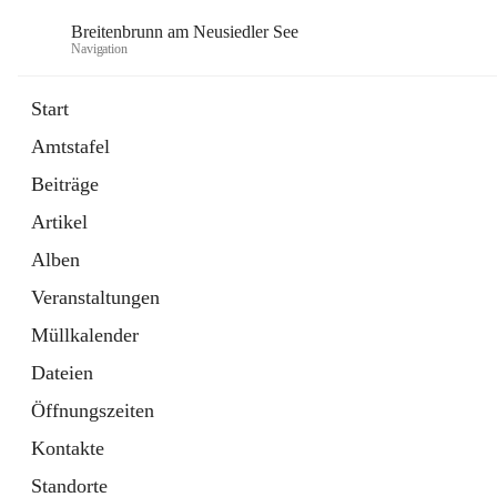
Breitenbrunn am Neusiedler See
Navigation
Start
Amtstafel
Formulare
Beiträge
18 Schnellzugriffe
Artikel
Gemeindeservice
7 Schnellzugriffe
Alben
Veranstaltungen
Müllkalender
Dateien
Öffnungszeiten
Kontakte
Standorte