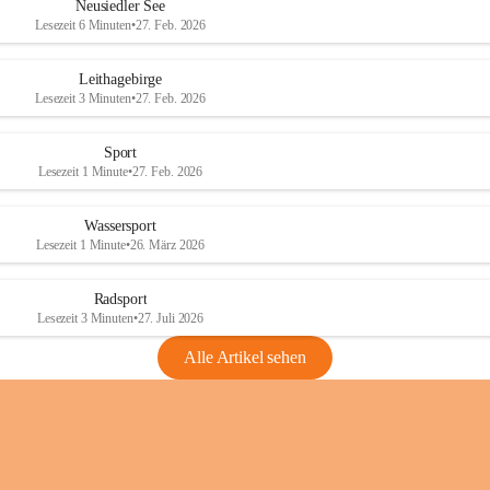
e
e
Neusiedler See
r
r
Lesezeit 6 Minuten
•
27. Feb. 2026
S
S
e
e
Leithagebirge
e
e
Lesezeit 3 Minuten
•
27. Feb. 2026
Sport
Lesezeit 1 Minute
•
27. Feb. 2026
Wassersport
Lesezeit 1 Minute
•
26. März 2026
Radsport
Lesezeit 3 Minuten
•
27. Juli 2026
Alle Artikel sehen