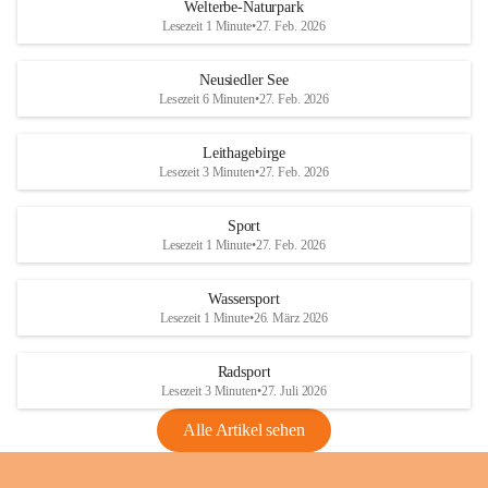
i
i
unzulässige Weingärten zu roden! Bitte 
Welterbe-Naturpark
e
e
helfen wir zusammen um unsere Winzer 
Lesezeit 1 Minute
•
27. Feb. 2026
d
d
vor den prognostizierten Ernteausfällen 
l
l
und den daraus folgenden wirtschaftlichen 
e
e
Neusiedler See
Schäden zu bewahren.
r
r
Lesezeit 6 Minuten
•
27. Feb. 2026
S
S
Verordnungen
e
e
Leithagebirge
04.08.2026
e
e
Lesezeit 3 Minuten
•
27. Feb. 2026
Maßnahmen zur Bekämpfung
der Goldgelben Vergilbung der
Sport
Rebe und der Amerikanischen
Lesezeit 1 Minute
•
27. Feb. 2026
Rebzikade
Anhang VBl. EU Nr. 18
Wassersport
_2026
Lesezeit 1 Minute
•
26. März 2026
1 Seite
•
1,4 MB
Radsport
VBl. EU Nr. 18_2026
Lesezeit 3 Minuten
•
27. Juli 2026
2 Seiten
•
2,1 MB
Alle Artikel sehen