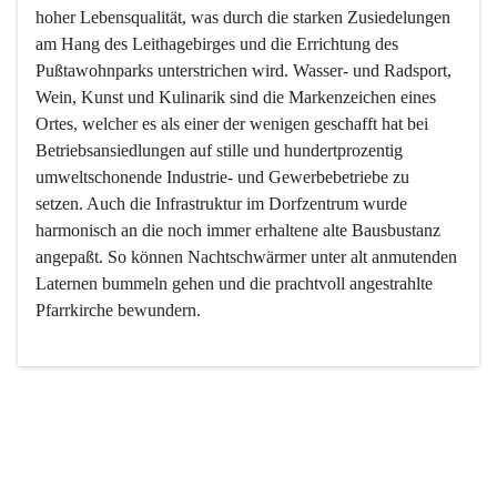
hoher Lebensqualität, was durch die starken Zusiedelungen 
am Hang des Leithagebirges und die Errichtung des 
Pußtawohnparks unterstrichen wird. Wasser- und Radsport, 
Wein, Kunst und Kulinarik sind die Markenzeichen eines 
Ortes, welcher es als einer der wenigen geschafft hat bei 
Betriebsansiedlungen auf stille und hundertprozentig 
umweltschonende Industrie- und Gewerbebetriebe zu 
setzen. Auch die Infrastruktur im Dorfzentrum wurde 
harmonisch an die noch immer erhaltene alte Bausbustanz 
angepaßt. So können Nachtschwärmer unter alt anmutenden 
Laternen bummeln gehen und die prachtvoll angestrahlte 
Pfarrkirche bewundern.

Der Weinbau dominert heute nicht mehr, ist aber integrativer 
Bestandteil der Kultur des Ortes, da man hier schon lange 
von Massenweinbau auf Qualitätsweinbau umgestellt hat. 
So ist es auch nicht verwunderlich, dass eines der historisch 
wertvollsten Gebäude die Ortsvinothek beherbergt und dass 
der Kellering ein beliebtes Ziel darstellt.
