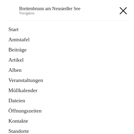
Breitenbrunn am Neusiedler See
Navigation
Breitenbrunn am Neusiedler See
Start
Amtstafel
Formulare
Beiträge
18 Schnellzugriffe
Artikel
Gemeindeservice
7 Schnellzugriffe
Alben
Veranstaltungen
+7
Müllkalender
Dateien
Öffnungszeiten
Kontakte
Hauptadresse
Standorte