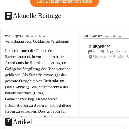
Alle Bekanntmachungen sehen
Aktuelle Beiträge
B
B
vor 3 Tagen
vor 2 Wochen
Amtliche Mitteilung
Veranstaltung
r
r
Verordnung betr. Goldgelbe Vergilbung!
e
e
Blutspenden
Leider ist auch die Gemeinde 
i
i
Sa., 29. Aug., 07:00 -
t
t
Breitenbrunn nicht vor der durch die 
e
e
Amerikanische Rebzikade übertragene 
n
n
Goldgelbe Vergilbung der Rebe verschont 
b
b
geblieben. Als Sicherheitszone gilt das 
r
r
gesamte Ortsgebiet von Breitenbrunn 
u
u
(siehe Anhang). Wir bitten nochmal die 
n
n
n
n
bereits mehrfach (Cities, 
a
a
Gemeindezeitung) ausgesendeten 
m
m
Informationen zu studieren und befallene 
N
N
Reben zu entfernen. Dies gilt auch für 
e
e
einzelne Reben. Gemäß Burgenländischen 
u
u
Artikel
Weinbaugesetz sind nicht gepflegte oder 
s
s