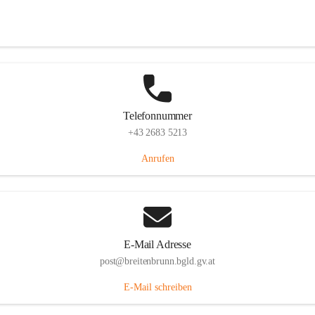
Eisenstädterstraße 18, 7091 Breitenbrunn am Neusiedler See, AUT
Auf Karte ansehen
Telefonnummer
+43 2683 5213
Anrufen
E-Mail Adresse
post@breitenbrunn.bgld.gv.at
E-Mail schreiben