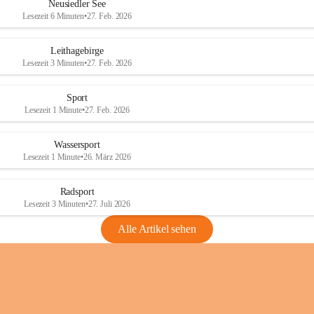
e
e
Neusiedler See
r
r
Lesezeit 6 Minuten
•
27. Feb. 2026
S
S
e
e
Leithagebirge
e
e
Lesezeit 3 Minuten
•
27. Feb. 2026
Sport
Lesezeit 1 Minute
•
27. Feb. 2026
Wassersport
Lesezeit 1 Minute
•
26. März 2026
Radsport
Lesezeit 3 Minuten
•
27. Juli 2026
Alle Artikel sehen