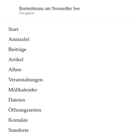
Breitenbrunn am Neusiedler See
Navigation
Start
Amtstafel
Formulare
Beiträge
18 Schnellzugriffe
Artikel
Gemeindeservice
7 Schnellzugriffe
Alben
Veranstaltungen
Müllkalender
Dateien
Öffnungszeiten
Kontakte
Standorte