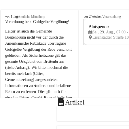
B
B
vor 1 Tag
vor 2 Wochen
Amtliche Mitteilung
Veranstaltung
r
r
Verordnung betr. Goldgelbe Vergilbung!
e
e
Blutspenden
Leider ist auch die Gemeinde 
i
i
Sa., 29. Aug., 07:00 -
t
t
Breitenbrunn nicht vor der durch die 
e
e
Amerikanische Rebzikade übertragene 
n
n
Goldgelbe Vergilbung der Rebe verschont 
b
b
geblieben. Als Sicherheitszone gilt das 
r
r
gesamte Ortsgebiet von Breitenbrunn 
u
u
(siehe Anhang). Wir bitten nochmal die 
n
n
n
n
bereits mehrfach (Cities, 
a
a
Gemeindezeitung) ausgesendeten 
m
m
Informationen zu studieren und befallene 
N
N
Reben zu entfernen. Dies gilt auch für 
e
e
einzelne Reben. Gemäß Burgenländischen 
u
u
Artikel
Weinbaugesetz sind nicht gepflegte oder 
s
s
i
i
unzulässige Weingärten zu roden! Bitte 
e
e
helfen wir zusammen um unsere Winzer 
d
d
vor den prognostizierten Ernteausfällen 
l
l
und den daraus folgenden wirtschaftlichen 