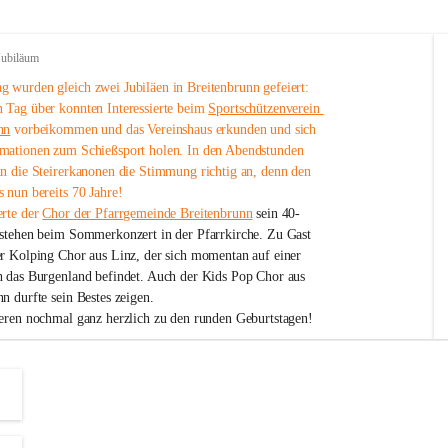
Jubiläum
 wurden gleich zwei Jubiläen in Breitenbrunn gefeiert: 
 Tag über konnten Interessierte beim 
Sportschützenverein 
nn
 vorbeikommen und das Vereinshaus erkunden und sich 
mationen zum Schießsport holen. In den Abendstunden 
nn die Steirerkanonen die Stimmung richtig an, denn den 
 nun bereits 70 Jahre!
rte der 
Chor der Pfarrgemeinde Breitenbrunn
 sein 40-
estehen beim Sommerkonzert in der Pfarrkirche. Zu Gast 
er Kolping Chor aus Linz, der sich momentan auf einer 
h das Burgenland befindet. Auch der Kids Pop Chor aus 
n durfte sein Bestes zeigen.
ieren nochmal ganz herzlich zu den runden Geburtstagen!