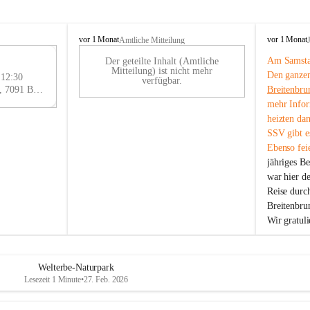
B
B
vor 1 Monat
vor 1 Monat
Amtliche Mitteilung
r
r
Am Samstag
Der geteilte Inhalt (Amtliche
e
e
29
Mitteilung) ist nicht mehr
Den ganzen
i
i
 12:30
AU
verfügbar.
t
t
Eisenstädter Straße 18, 7091 Breitenbrunn am Neusiedler See, AUT
Breitenbru
G
e
e
mehr Infor
n
n
heizten da
b
b
SSV gibt es
r
r
Ebenso feie
u
u
jähriges B
n
n
n
n
war hier d
a
a
Reise durc
m
m
Breitenbrun
N
N
Wir gratul
e
e
u
u
s
s
i
i
Welterbe-Naturpark
e
e
Lesezeit 1 Minute
•
27. Feb. 2026
d
d
l
l