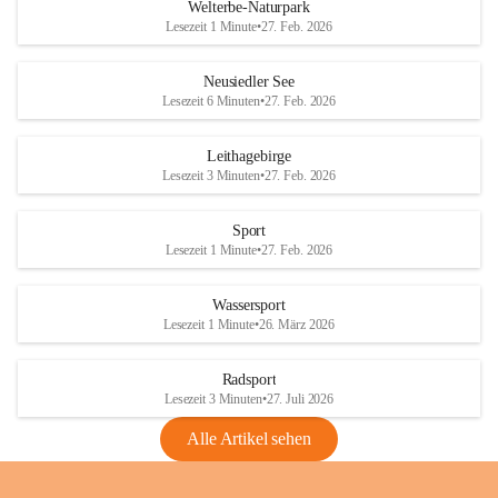
i
i
unzulässige Weingärten zu roden! Bitte 
Welterbe-Naturpark
e
e
helfen wir zusammen um unsere Winzer 
Lesezeit 1 Minute
•
27. Feb. 2026
d
d
vor den prognostizierten Ernteausfällen 
l
l
und den daraus folgenden wirtschaftlichen 
e
e
Neusiedler See
Schäden zu bewahren.
r
r
Lesezeit 6 Minuten
•
27. Feb. 2026
S
S
Verordnungen
e
e
Leithagebirge
04.08.2026
e
e
Lesezeit 3 Minuten
•
27. Feb. 2026
Maßnahmen zur Bekämpfung
der Goldgelben Vergilbung der
Sport
Rebe und der Amerikanischen
Lesezeit 1 Minute
•
27. Feb. 2026
Rebzikade
Anhang VBl. EU Nr. 18
Wassersport
_2026
Lesezeit 1 Minute
•
26. März 2026
1 Seite
•
1,4 MB
Radsport
VBl. EU Nr. 18_2026
Lesezeit 3 Minuten
•
27. Juli 2026
2 Seiten
•
2,1 MB
Alle Artikel sehen