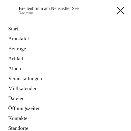
Breitenbrunn am Neusiedler See
Navigation
Breitenbrunn am Neusiedler See
Start
Amtstafel
Formulare
Beiträge
18 Schnellzugriffe
Artikel
Gemeindeservice
7 Schnellzugriffe
Alben
Veranstaltungen
+7
Müllkalender
Dateien
Öffnungszeiten
Kontakte
Hauptadresse
Standorte