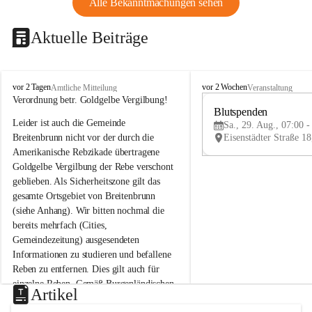
Alle Bekanntmachungen sehen
Aktuelle Beiträge
B
B
vor 2 Tagen
vor 2 Wochen
Amtliche Mitteilung
Veranstaltung
r
r
Verordnung betr. Goldgelbe Vergilbung!
e
e
Blutspenden
Leider ist auch die Gemeinde 
i
i
Sa., 29. Aug., 07:00 -
t
t
Breitenbrunn nicht vor der durch die 
e
e
Amerikanische Rebzikade übertragene 
n
n
Goldgelbe Vergilbung der Rebe verschont 
b
b
geblieben. Als Sicherheitszone gilt das 
r
r
gesamte Ortsgebiet von Breitenbrunn 
u
u
(siehe Anhang). Wir bitten nochmal die 
n
n
n
n
bereits mehrfach (Cities, 
a
a
Gemeindezeitung) ausgesendeten 
m
m
Informationen zu studieren und befallene 
N
N
Reben zu entfernen. Dies gilt auch für 
e
e
einzelne Reben. Gemäß Burgenländischen 
u
u
Artikel
Weinbaugesetz sind nicht gepflegte oder 
s
s