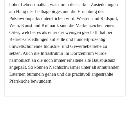
hoher Lebensqualität, was durch die starken Zusiedelungen 
am Hang des Leithagebirges und die Errichtung des 
Pußtawohnparks unterstrichen wird. Wasser- und Radsport, 
Wein, Kunst und Kulinarik sind die Markenzeichen eines 
Ortes, welcher es als einer der wenigen geschafft hat bei 
Betriebsansiedlungen auf stille und hundertprozentig 
umweltschonende Industrie- und Gewerbebetriebe zu 
setzen. Auch die Infrastruktur im Dorfzentrum wurde 
harmonisch an die noch immer erhaltene alte Bausbustanz 
angepaßt. So können Nachtschwärmer unter alt anmutenden 
Laternen bummeln gehen und die prachtvoll angestrahlte 
Pfarrkirche bewundern.

Der Weinbau dominert heute nicht mehr, ist aber integrativer 
Bestandteil der Kultur des Ortes, da man hier schon lange 
von Massenweinbau auf Qualitätsweinbau umgestellt hat. 
So ist es auch nicht verwunderlich, dass eines der historisch 
wertvollsten Gebäude die Ortsvinothek beherbergt und dass 
der Kellering ein beliebtes Ziel darstellt.
