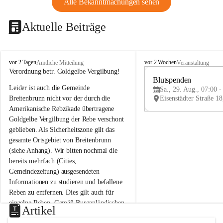
Alle Bekanntmachungen sehen
Aktuelle Beiträge
B
B
vor 2 Tagen
vor 2 Wochen
Amtliche Mitteilung
Veranstaltung
r
r
Verordnung betr. Goldgelbe Vergilbung!
e
e
Blutspenden
Leider ist auch die Gemeinde 
i
i
Sa., 29. Aug., 07:00 -
t
t
Breitenbrunn nicht vor der durch die 
e
e
Amerikanische Rebzikade übertragene 
n
n
Goldgelbe Vergilbung der Rebe verschont 
b
b
geblieben. Als Sicherheitszone gilt das 
r
r
gesamte Ortsgebiet von Breitenbrunn 
u
u
(siehe Anhang). Wir bitten nochmal die 
n
n
n
n
bereits mehrfach (Cities, 
a
a
Gemeindezeitung) ausgesendeten 
m
m
Informationen zu studieren und befallene 
N
N
Reben zu entfernen. Dies gilt auch für 
e
e
einzelne Reben. Gemäß Burgenländischen 
u
u
Artikel
Weinbaugesetz sind nicht gepflegte oder 
s
s