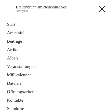
Breitenbrunn am Neusiedler See
Navigation
Breitenbrunn am Neusiedler See
Start
Amtstafel
Formulare
Beiträge
18 Schnellzugriffe
Artikel
Gemeindeservice
7 Schnellzugriffe
Alben
Veranstaltungen
+7
Müllkalender
Dateien
Öffnungszeiten
Kontakte
Hauptadresse
Standorte