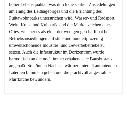
hoher Lebensqualität, was durch die starken Zusiedelungen 
am Hang des Leithagebirges und die Errichtung des 
Pußtawohnparks unterstrichen wird. Wasser- und Radsport, 
Wein, Kunst und Kulinarik sind die Markenzeichen eines 
Ortes, welcher es als einer der wenigen geschafft hat bei 
Betriebsansiedlungen auf stille und hundertprozentig 
umweltschonende Industrie- und Gewerbebetriebe zu 
setzen. Auch die Infrastruktur im Dorfzentrum wurde 
harmonisch an die noch immer erhaltene alte Bausbustanz 
angepaßt. So können Nachtschwärmer unter alt anmutenden 
Laternen bummeln gehen und die prachtvoll angestrahlte 
Pfarrkirche bewundern.

Der Weinbau dominert heute nicht mehr, ist aber integrativer 
Bestandteil der Kultur des Ortes, da man hier schon lange 
von Massenweinbau auf Qualitätsweinbau umgestellt hat. 
So ist es auch nicht verwunderlich, dass eines der historisch 
wertvollsten Gebäude die Ortsvinothek beherbergt und dass 
der Kellering ein beliebtes Ziel darstellt.
