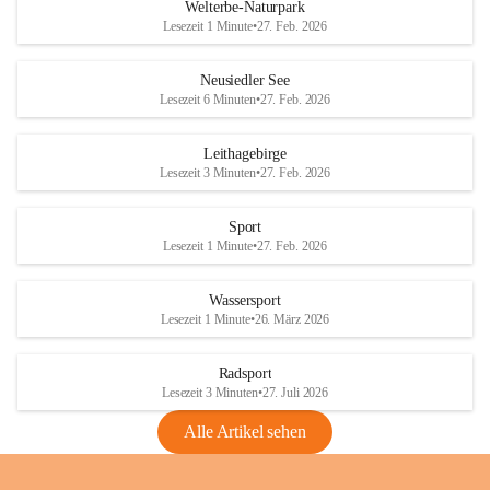
i
i
unzulässige Weingärten zu roden! Bitte 
Welterbe-Naturpark
e
e
helfen wir zusammen um unsere Winzer 
Lesezeit 1 Minute
•
27. Feb. 2026
d
d
vor den prognostizierten Ernteausfällen 
l
l
und den daraus folgenden wirtschaftlichen 
e
e
Neusiedler See
Schäden zu bewahren.
r
r
Lesezeit 6 Minuten
•
27. Feb. 2026
S
S
Verordnungen
e
e
Leithagebirge
04.08.2026
e
e
Lesezeit 3 Minuten
•
27. Feb. 2026
Maßnahmen zur Bekämpfung
der Goldgelben Vergilbung der
Sport
Rebe und der Amerikanischen
Lesezeit 1 Minute
•
27. Feb. 2026
Rebzikade
Anhang VBl. EU Nr. 18
Wassersport
_2026
Lesezeit 1 Minute
•
26. März 2026
1 Seite
•
1,4 MB
Radsport
VBl. EU Nr. 18_2026
Lesezeit 3 Minuten
•
27. Juli 2026
2 Seiten
•
2,1 MB
Alle Artikel sehen