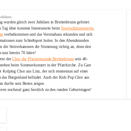
Jubiläum
 wurden gleich zwei Jubiläen in Breitenbrunn gefeiert: 
 Tag über konnten Interessierte beim 
Sportschützenverein 
nn
 vorbeikommen und das Vereinshaus erkunden und sich 
mationen zum Schießsport holen. In den Abendstunden 
nn die Steirerkanonen die Stimmung richtig an, denn den 
 nun bereits 70 Jahre!
rte der 
Chor der Pfarrgemeinde Breitenbrunn
 sein 40-
estehen beim Sommerkonzert in der Pfarrkirche. Zu Gast 
er Kolping Chor aus Linz, der sich momentan auf einer 
h das Burgenland befindet. Auch der Kids Pop Chor aus 
n durfte sein Bestes zeigen.
ieren nochmal ganz herzlich zu den runden Geburtstagen!