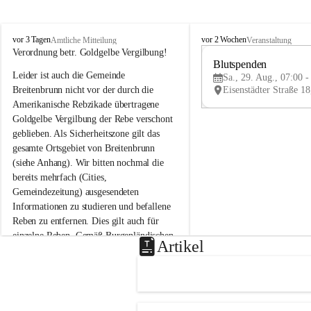
B
B
vor 3 Tagen
vor 2 Wochen
Amtliche Mitteilung
Veranstaltung
r
r
Verordnung betr. Goldgelbe Vergilbung!
e
e
Blutspenden
Leider ist auch die Gemeinde 
i
i
Sa., 29. Aug., 07:00 -
t
t
Breitenbrunn nicht vor der durch die 
e
e
Amerikanische Rebzikade übertragene 
n
n
Goldgelbe Vergilbung der Rebe verschont 
b
b
geblieben. Als Sicherheitszone gilt das 
r
r
gesamte Ortsgebiet von Breitenbrunn 
u
u
(siehe Anhang). Wir bitten nochmal die 
n
n
n
n
bereits mehrfach (Cities, 
a
a
Gemeindezeitung) ausgesendeten 
m
m
Informationen zu studieren und befallene 
N
N
Reben zu entfernen. Dies gilt auch für 
e
e
einzelne Reben. Gemäß Burgenländischen 
u
u
Artikel
Weinbaugesetz sind nicht gepflegte oder 
s
s
i
i
unzulässige Weingärten zu roden! Bitte 
e
e
helfen wir zusammen um unsere Winzer 
d
d
vor den prognostizierten Ernteausfällen 
l
l
und den daraus folgenden wirtschaftlichen 