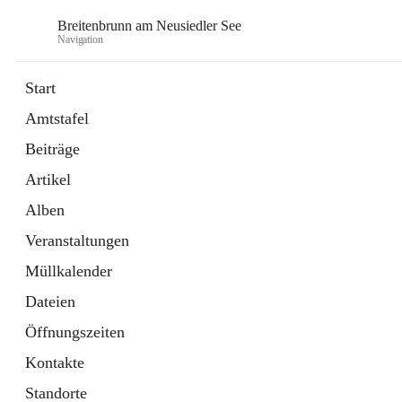
Breitenbrunn am Neusiedler See
Navigation
Start
Amtstafel
Formulare
Beiträge
18 Schnellzugriffe
Artikel
Gemeindeservice
7 Schnellzugriffe
Alben
Veranstaltungen
Müllkalender
Dateien
Öffnungszeiten
Kontakte
Standorte