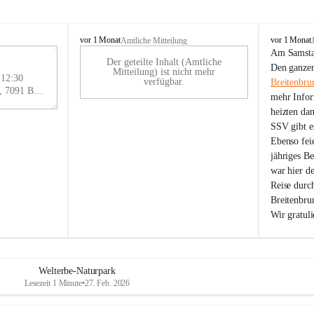
B
B
vor 1 Monat
vor 1 Monat
Amtliche Mitteilung
r
r
Am Samstag
Der geteilte Inhalt (Amtliche
e
e
29
Den ganzen
Mitteilung) ist nicht mehr
i
i
 12:30
AU
verfügbar.
Breitenbru
t
t
Eisenstädter Straße 18, 7091 Breitenbrunn am Neusiedler See, AUT
G
mehr Infor
e
e
heizten da
n
n
SSV gibt es
b
b
r
r
Ebenso feie
u
u
jähriges B
n
n
war hier d
n
n
Reise durc
a
a
Breitenbrun
m
m
Wir gratul
N
N
e
e
u
u
s
s
i
i
Welterbe-Naturpark
e
e
Lesezeit 1 Minute
•
27. Feb. 2026
d
d
l
l