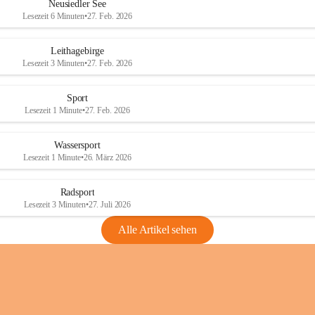
e
e
Neusiedler See
r
r
Lesezeit 6 Minuten
•
27. Feb. 2026
S
S
e
e
Leithagebirge
e
e
Lesezeit 3 Minuten
•
27. Feb. 2026
Sport
Lesezeit 1 Minute
•
27. Feb. 2026
Wassersport
Lesezeit 1 Minute
•
26. März 2026
Radsport
Lesezeit 3 Minuten
•
27. Juli 2026
Alle Artikel sehen