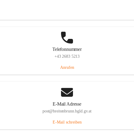
Eisenstädterstraße 18, 7091 Breitenbrunn am Neusiedler See, AUT
Auf Karte ansehen
Telefonnummer
+43 2683 5213
Anrufen
E-Mail Adresse
post@breitenbrunn.bgld.gv.at
E-Mail schreiben