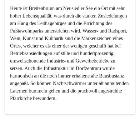
Heute ist Breitenbrunn am Neusiedler See ein Ort mit sehr 
hoher Lebensqualität, was durch die starken Zusiedelungen 
am Hang des Leithagebirges und die Errichtung des 
Pußtawohnparks unterstrichen wird. Wasser- und Radsport, 
Wein, Kunst und Kulinarik sind die Markenzeichen eines 
Ortes, welcher es als einer der wenigen geschafft hat bei 
Betriebsansiedlungen auf stille und hundertprozentig 
umweltschonende Industrie- und Gewerbebetriebe zu 
setzen. Auch die Infrastruktur im Dorfzentrum wurde 
harmonisch an die noch immer erhaltene alte Bausbustanz 
angepaßt. So können Nachtschwärmer unter alt anmutenden 
Laternen bummeln gehen und die prachtvoll angestrahlte 
Pfarrkirche bewundern.

Der Weinbau dominert heute nicht mehr, ist aber integrativer 
Bestandteil der Kultur des Ortes, da man hier schon lange 
von Massenweinbau auf Qualitätsweinbau umgestellt hat. 
So ist es auch nicht verwunderlich, dass eines der historisch 