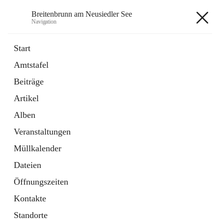
Breitenbrunn am Neusiedler See
Navigation
Breitenbrunn am Neusiedler See
Start
Amtstafel
Formulare
Beiträge
18 Schnellzugriffe
Artikel
Gemeindeservice
7 Schnellzugriffe
Alben
Veranstaltungen
+7
Müllkalender
Dateien
Öffnungszeiten
Kontakte
Hauptadresse
Standorte