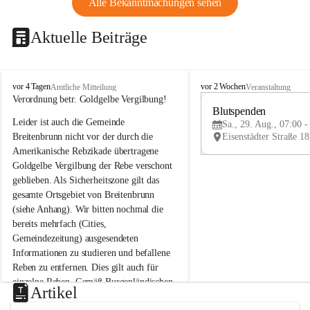
Alle Bekanntmachungen sehen
Aktuelle Beiträge
B
B
vor 4 Tagen
vor 2 Wochen
Amtliche Mitteilung
Veranstaltung
r
r
Verordnung betr. Goldgelbe Vergilbung!
e
e
Blutspenden
Leider ist auch die Gemeinde 
i
i
Sa., 29. Aug., 07:00 -
t
t
Breitenbrunn nicht vor der durch die 
e
e
Amerikanische Rebzikade übertragene 
n
n
Goldgelbe Vergilbung der Rebe verschont 
b
b
geblieben. Als Sicherheitszone gilt das 
r
r
gesamte Ortsgebiet von Breitenbrunn 
u
u
(siehe Anhang). Wir bitten nochmal die 
n
n
n
n
bereits mehrfach (Cities, 
a
a
Gemeindezeitung) ausgesendeten 
m
m
Informationen zu studieren und befallene 
N
N
Reben zu entfernen. Dies gilt auch für 
e
e
einzelne Reben. Gemäß Burgenländischen 
u
u
Artikel
Weinbaugesetz sind nicht gepflegte oder 
s
s