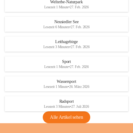
i
i
unzulässige Weingärten zu roden! Bitte 
Welterbe-Naturpark
e
e
helfen wir zusammen um unsere Winzer 
Lesezeit 1 Minute
•
27. Feb. 2026
d
d
vor den prognostizierten Ernteausfällen 
l
l
und den daraus folgenden wirtschaftlichen 
e
e
Neusiedler See
Schäden zu bewahren.
r
r
Lesezeit 6 Minuten
•
27. Feb. 2026
S
S
Verordnungen
e
e
Leithagebirge
04.08.2026
e
e
Lesezeit 3 Minuten
•
27. Feb. 2026
Maßnahmen zur Bekämpfung
der Goldgelben Vergilbung der
Sport
Rebe und der Amerikanischen
Lesezeit 1 Minute
•
27. Feb. 2026
Rebzikade
Anhang VBl. EU Nr. 18
Wassersport
_2026
Lesezeit 1 Minute
•
26. März 2026
1 Seite
•
1,4 MB
Radsport
VBl. EU Nr. 18_2026
Lesezeit 3 Minuten
•
27. Juli 2026
2 Seiten
•
2,1 MB
Alle Artikel sehen