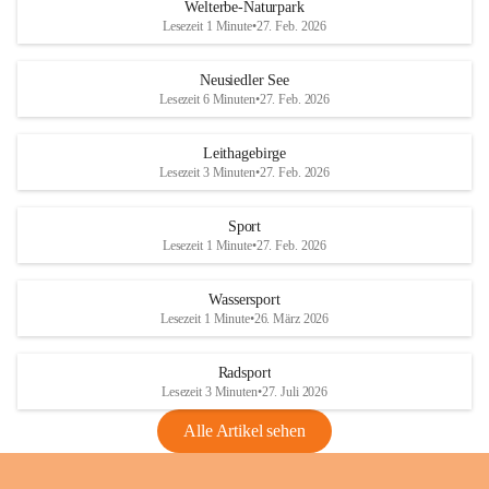
i
i
unzulässige Weingärten zu roden! Bitte 
Welterbe-Naturpark
e
e
helfen wir zusammen um unsere Winzer 
Lesezeit 1 Minute
•
27. Feb. 2026
d
d
vor den prognostizierten Ernteausfällen 
l
l
und den daraus folgenden wirtschaftlichen 
e
e
Neusiedler See
Schäden zu bewahren.
r
r
Lesezeit 6 Minuten
•
27. Feb. 2026
S
S
Verordnungen
e
e
Leithagebirge
04.08.2026
e
e
Lesezeit 3 Minuten
•
27. Feb. 2026
Maßnahmen zur Bekämpfung
der Goldgelben Vergilbung der
Sport
Rebe und der Amerikanischen
Lesezeit 1 Minute
•
27. Feb. 2026
Rebzikade
Anhang VBl. EU Nr. 18
Wassersport
_2026
Lesezeit 1 Minute
•
26. März 2026
1 Seite
•
1,4 MB
Radsport
VBl. EU Nr. 18_2026
Lesezeit 3 Minuten
•
27. Juli 2026
2 Seiten
•
2,1 MB
Alle Artikel sehen