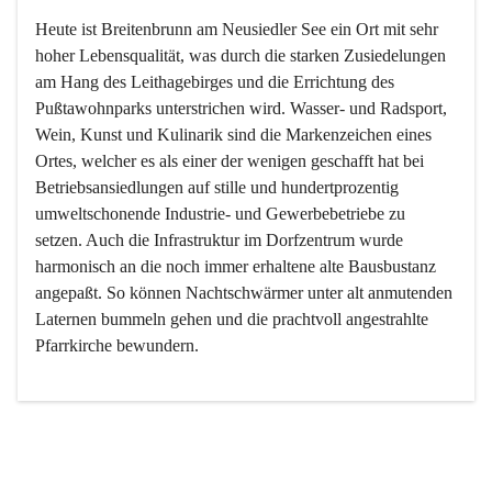
Heute ist Breitenbrunn am Neusiedler See ein Ort mit sehr 
hoher Lebensqualität, was durch die starken Zusiedelungen 
am Hang des Leithagebirges und die Errichtung des 
Pußtawohnparks unterstrichen wird. Wasser- und Radsport, 
Wein, Kunst und Kulinarik sind die Markenzeichen eines 
Ortes, welcher es als einer der wenigen geschafft hat bei 
Betriebsansiedlungen auf stille und hundertprozentig 
umweltschonende Industrie- und Gewerbebetriebe zu 
setzen. Auch die Infrastruktur im Dorfzentrum wurde 
harmonisch an die noch immer erhaltene alte Bausbustanz 
angepaßt. So können Nachtschwärmer unter alt anmutenden 
Laternen bummeln gehen und die prachtvoll angestrahlte 
Pfarrkirche bewundern.

Der Weinbau dominert heute nicht mehr, ist aber integrativer 
Bestandteil der Kultur des Ortes, da man hier schon lange 
von Massenweinbau auf Qualitätsweinbau umgestellt hat. 
So ist es auch nicht verwunderlich, dass eines der historisch 