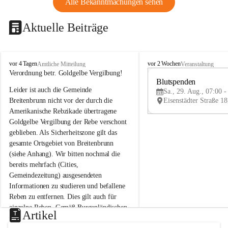
Alle Bekanntmachungen sehen
Aktuelle Beiträge
B
B
vor 4 Tagen
vor 2 Wochen
Amtliche Mitteilung
Veranstaltung
r
r
Verordnung betr. Goldgelbe Vergilbung!
e
e
Blutspenden
Leider ist auch die Gemeinde 
i
i
Sa., 29. Aug., 07:00 -
t
t
Breitenbrunn nicht vor der durch die 
e
e
Amerikanische Rebzikade übertragene 
n
n
Goldgelbe Vergilbung der Rebe verschont 
b
b
geblieben. Als Sicherheitszone gilt das 
r
r
gesamte Ortsgebiet von Breitenbrunn 
u
u
(siehe Anhang). Wir bitten nochmal die 
n
n
n
n
bereits mehrfach (Cities, 
a
a
Gemeindezeitung) ausgesendeten 
m
m
Informationen zu studieren und befallene 
N
N
Reben zu entfernen. Dies gilt auch für 
e
e
einzelne Reben. Gemäß Burgenländischen 
u
u
Artikel
Weinbaugesetz sind nicht gepflegte oder 
s
s