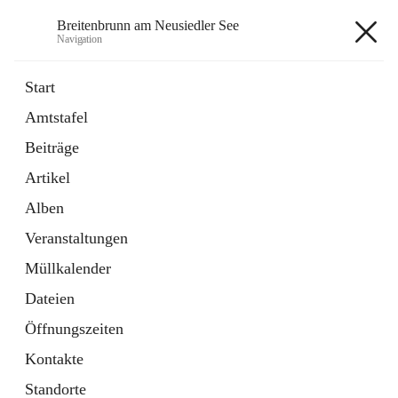
Breitenbrunn am Neusiedler See
Navigation
Breitenbrunn am Neusiedler See
Start
Amtstafel
Formulare
Beiträge
18 Schnellzugriffe
Artikel
Gemeindeservice
7 Schnellzugriffe
Alben
Veranstaltungen
+7
Müllkalender
Dateien
Öffnungszeiten
Kontakte
Hauptadresse
Standorte