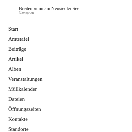
Breitenbrunn am Neusiedler See
Navigation
Start
Amtstafel
Formulare
Beiträge
18 Schnellzugriffe
Artikel
Gemeindeservice
7 Schnellzugriffe
Alben
Veranstaltungen
Müllkalender
Dateien
Öffnungszeiten
Kontakte
Standorte