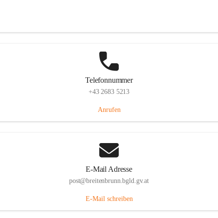
Eisenstädterstraße 18, 7091 Breitenbrunn am Neusiedler See, AUT
Auf Karte ansehen
Telefonnummer
+43 2683 5213
Anrufen
E-Mail Adresse
post@breitenbrunn.bgld.gv.at
E-Mail schreiben