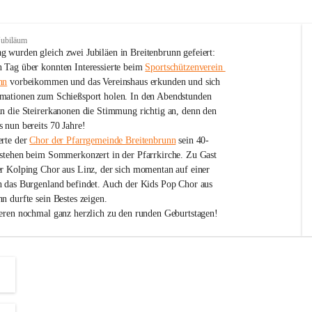
Jubiläum
 wurden gleich zwei Jubiläen in Breitenbrunn gefeiert: 
 Tag über konnten Interessierte beim 
Sportschützenverein 
nn
 vorbeikommen und das Vereinshaus erkunden und sich 
mationen zum Schießsport holen. In den Abendstunden 
nn die Steirerkanonen die Stimmung richtig an, denn den 
 nun bereits 70 Jahre!
rte der 
Chor der Pfarrgemeinde Breitenbrunn
 sein 40-
estehen beim Sommerkonzert in der Pfarrkirche. Zu Gast 
er Kolping Chor aus Linz, der sich momentan auf einer 
h das Burgenland befindet. Auch der Kids Pop Chor aus 
n durfte sein Bestes zeigen.
ieren nochmal ganz herzlich zu den runden Geburtstagen!