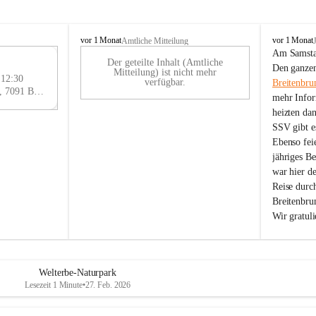
B
B
vor 1 Monat
vor 1 Monat
Amtliche Mitteilung
r
r
Am Samstag
Der geteilte Inhalt (Amtliche
e
e
29
Den ganzen
Mitteilung) ist nicht mehr
i
i
 12:30
AU
verfügbar.
Breitenbru
t
t
Eisenstädter Straße 18, 7091 Breitenbrunn am Neusiedler See, AUT
G
mehr Infor
e
e
heizten da
n
n
SSV gibt es
b
b
r
r
Ebenso feie
u
u
jähriges B
n
n
war hier d
n
n
Reise durc
a
a
Breitenbrun
m
m
Wir gratul
N
N
e
e
u
u
s
s
i
i
Welterbe-Naturpark
e
e
Lesezeit 1 Minute
•
27. Feb. 2026
d
d
l
l