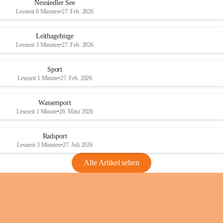
e
e
Neusiedler See
r
r
Lesezeit 6 Minuten
•
27. Feb. 2026
S
S
e
e
Leithagebirge
e
e
Lesezeit 3 Minuten
•
27. Feb. 2026
Sport
Lesezeit 1 Minute
•
27. Feb. 2026
Wassersport
Lesezeit 1 Minute
•
26. März 2026
Radsport
Lesezeit 3 Minuten
•
27. Juli 2026
Alle Artikel sehen