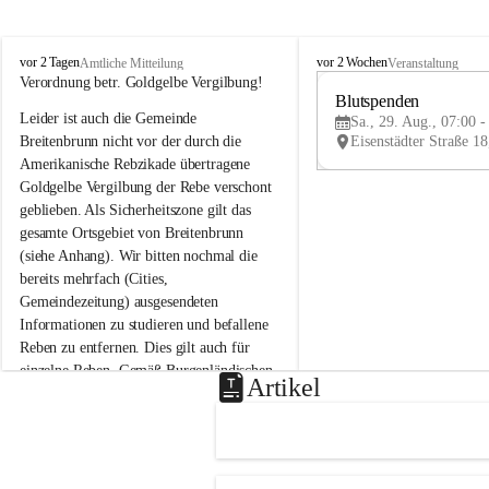
B
B
vor 2 Tagen
vor 2 Wochen
Amtliche Mitteilung
Veranstaltung
r
r
Verordnung betr. Goldgelbe Vergilbung!
e
e
Blutspenden
Leider ist auch die Gemeinde 
i
i
Sa., 29. Aug., 07:00 -
t
t
Breitenbrunn nicht vor der durch die 
e
e
Amerikanische Rebzikade übertragene 
n
n
Goldgelbe Vergilbung der Rebe verschont 
b
b
geblieben. Als Sicherheitszone gilt das 
r
r
gesamte Ortsgebiet von Breitenbrunn 
u
u
(siehe Anhang). Wir bitten nochmal die 
n
n
n
n
bereits mehrfach (Cities, 
a
a
Gemeindezeitung) ausgesendeten 
m
m
Informationen zu studieren und befallene 
N
N
Reben zu entfernen. Dies gilt auch für 
e
e
einzelne Reben. Gemäß Burgenländischen 
u
u
Artikel
Weinbaugesetz sind nicht gepflegte oder 
s
s
i
i
unzulässige Weingärten zu roden! Bitte 
e
e
helfen wir zusammen um unsere Winzer 
d
d
vor den prognostizierten Ernteausfällen 
l
l
und den daraus folgenden wirtschaftlichen 