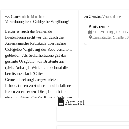
B
B
vor 1 Tag
vor 2 Wochen
Amtliche Mitteilung
Veranstaltung
r
r
Verordnung betr. Goldgelbe Vergilbung!
e
e
Blutspenden
Leider ist auch die Gemeinde 
i
i
Sa., 29. Aug., 07:00 -
t
t
Breitenbrunn nicht vor der durch die 
e
e
Amerikanische Rebzikade übertragene 
n
n
Goldgelbe Vergilbung der Rebe verschont 
b
b
geblieben. Als Sicherheitszone gilt das 
r
r
gesamte Ortsgebiet von Breitenbrunn 
u
u
(siehe Anhang). Wir bitten nochmal die 
n
n
n
n
bereits mehrfach (Cities, 
a
a
Gemeindezeitung) ausgesendeten 
m
m
Informationen zu studieren und befallene 
N
N
Reben zu entfernen. Dies gilt auch für 
e
e
einzelne Reben. Gemäß Burgenländischen 
u
u
Artikel
Weinbaugesetz sind nicht gepflegte oder 
s
s
i
i
unzulässige Weingärten zu roden! Bitte 
e
e
helfen wir zusammen um unsere Winzer 
d
d
vor den prognostizierten Ernteausfällen 
l
l
und den daraus folgenden wirtschaftlichen 