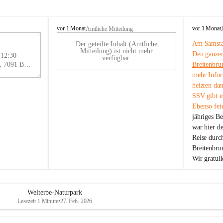
B
B
vor 1 Monat
vor 1 Monat
Amtliche Mitteilung
r
r
Am Samstag
Der geteilte Inhalt (Amtliche
e
e
29
Mitteilung) ist nicht mehr
Den ganzen
i
i
 12:30
AU
verfügbar.
t
t
Eisenstädter Straße 18, 7091 Breitenbrunn am Neusiedler See, AUT
Breitenbru
G
e
e
mehr Infor
n
n
heizten da
b
b
SSV gibt es
r
r
Ebenso feie
u
u
jähriges B
n
n
n
n
war hier d
a
a
Reise durc
m
m
Breitenbrun
N
N
Wir gratul
e
e
u
u
s
s
i
i
Welterbe-Naturpark
e
e
Lesezeit 1 Minute
•
27. Feb. 2026
d
d
l
l