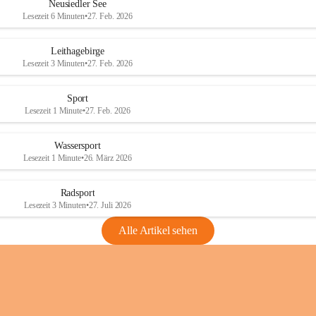
e
e
Neusiedler See
r
r
Lesezeit 6 Minuten
•
27. Feb. 2026
S
S
e
e
Leithagebirge
e
e
Lesezeit 3 Minuten
•
27. Feb. 2026
Sport
Lesezeit 1 Minute
•
27. Feb. 2026
Wassersport
Lesezeit 1 Minute
•
26. März 2026
Radsport
Lesezeit 3 Minuten
•
27. Juli 2026
Alle Artikel sehen