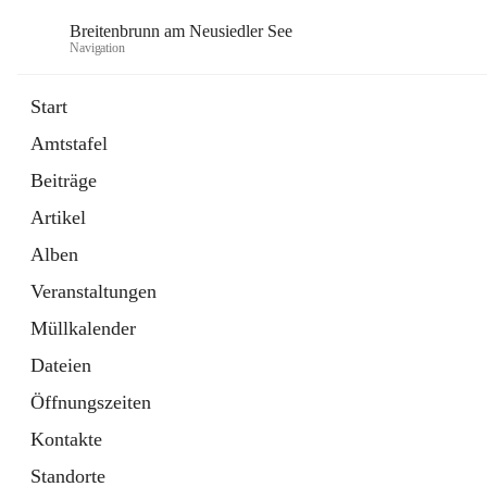
Breitenbrunn am Neusiedler See
Navigation
Start
Amtstafel
Formulare
Beiträge
18 Schnellzugriffe
Artikel
Gemeindeservice
7 Schnellzugriffe
Alben
Veranstaltungen
Müllkalender
Dateien
Öffnungszeiten
Kontakte
Standorte