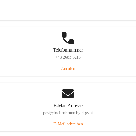
Eisenstädterstraße 18, 7091 Breitenbrunn am Neusiedler See, AUT
Auf Karte ansehen
Telefonnummer
+43 2683 5213
Anrufen
E-Mail Adresse
post@breitenbrunn.bgld.gv.at
E-Mail schreiben