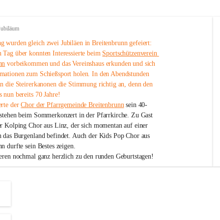
Jubiläum
 wurden gleich zwei Jubiläen in Breitenbrunn gefeiert: 
 Tag über konnten Interessierte beim 
Sportschützenverein 
nn
 vorbeikommen und das Vereinshaus erkunden und sich 
mationen zum Schießsport holen. In den Abendstunden 
nn die Steirerkanonen die Stimmung richtig an, denn den 
 nun bereits 70 Jahre!
rte der 
Chor der Pfarrgemeinde Breitenbrunn
 sein 40-
estehen beim Sommerkonzert in der Pfarrkirche. Zu Gast 
er Kolping Chor aus Linz, der sich momentan auf einer 
h das Burgenland befindet. Auch der Kids Pop Chor aus 
n durfte sein Bestes zeigen.
ieren nochmal ganz herzlich zu den runden Geburtstagen!