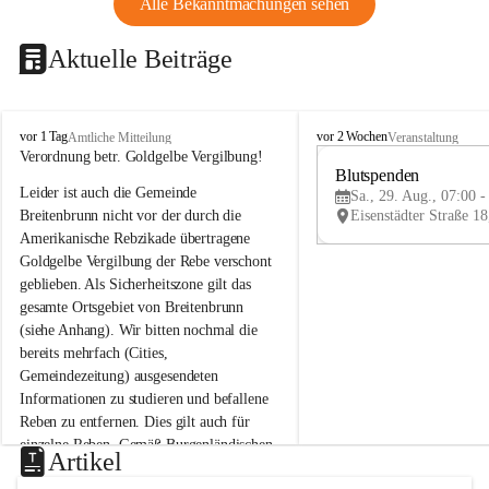
Alle Bekanntmachungen sehen
Aktuelle Beiträge
B
B
vor 1 Tag
vor 2 Wochen
Amtliche Mitteilung
Veranstaltung
r
r
Verordnung betr. Goldgelbe Vergilbung!
e
e
Blutspenden
Leider ist auch die Gemeinde 
i
i
Sa., 29. Aug., 07:00 -
t
t
Breitenbrunn nicht vor der durch die 
e
e
Amerikanische Rebzikade übertragene 
n
n
Goldgelbe Vergilbung der Rebe verschont 
b
b
geblieben. Als Sicherheitszone gilt das 
r
r
gesamte Ortsgebiet von Breitenbrunn 
u
u
(siehe Anhang). Wir bitten nochmal die 
n
n
n
n
bereits mehrfach (Cities, 
a
a
Gemeindezeitung) ausgesendeten 
m
m
Informationen zu studieren und befallene 
N
N
Reben zu entfernen. Dies gilt auch für 
e
e
einzelne Reben. Gemäß Burgenländischen 
u
u
Artikel
Weinbaugesetz sind nicht gepflegte oder 
s
s