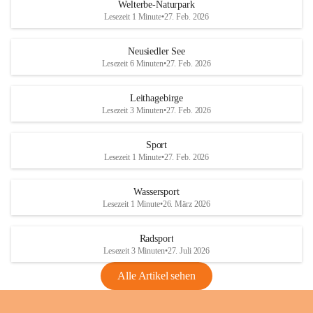
i
i
unzulässige Weingärten zu roden! Bitte 
Welterbe-Naturpark
e
e
helfen wir zusammen um unsere Winzer 
Lesezeit 1 Minute
•
27. Feb. 2026
d
d
vor den prognostizierten Ernteausfällen 
l
l
und den daraus folgenden wirtschaftlichen 
e
e
Neusiedler See
Schäden zu bewahren.
r
r
Lesezeit 6 Minuten
•
27. Feb. 2026
S
S
Verordnungen
e
e
Leithagebirge
04.08.2026
e
e
Lesezeit 3 Minuten
•
27. Feb. 2026
Maßnahmen zur Bekämpfung
der Goldgelben Vergilbung der
Sport
Rebe und der Amerikanischen
Lesezeit 1 Minute
•
27. Feb. 2026
Rebzikade
Anhang VBl. EU Nr. 18
Wassersport
_2026
Lesezeit 1 Minute
•
26. März 2026
1 Seite
•
1,4 MB
Radsport
VBl. EU Nr. 18_2026
Lesezeit 3 Minuten
•
27. Juli 2026
2 Seiten
•
2,1 MB
Alle Artikel sehen