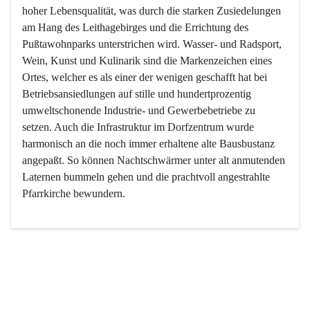
hoher Lebensqualität, was durch die starken Zusiedelungen 
am Hang des Leithagebirges und die Errichtung des 
Pußtawohnparks unterstrichen wird. Wasser- und Radsport, 
Wein, Kunst und Kulinarik sind die Markenzeichen eines 
Ortes, welcher es als einer der wenigen geschafft hat bei 
Betriebsansiedlungen auf stille und hundertprozentig 
umweltschonende Industrie- und Gewerbebetriebe zu 
setzen. Auch die Infrastruktur im Dorfzentrum wurde 
harmonisch an die noch immer erhaltene alte Bausbustanz 
angepaßt. So können Nachtschwärmer unter alt anmutenden 
Laternen bummeln gehen und die prachtvoll angestrahlte 
Pfarrkirche bewundern.

Der Weinbau dominert heute nicht mehr, ist aber integrativer 
Bestandteil der Kultur des Ortes, da man hier schon lange 
von Massenweinbau auf Qualitätsweinbau umgestellt hat. 
So ist es auch nicht verwunderlich, dass eines der historisch 
wertvollsten Gebäude die Ortsvinothek beherbergt und dass 
der Kellering ein beliebtes Ziel darstellt.
