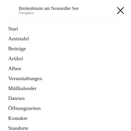
Breitenbrunn am Neusiedler See
Navigation
Breitenbrunn am Neusiedler See
Start
Amtstafel
Formulare
Beiträge
18 Schnellzugriffe
Artikel
Gemeindeservice
7 Schnellzugriffe
Alben
Veranstaltungen
+7
Müllkalender
Dateien
Öffnungszeiten
Kontakte
Hauptadresse
Standorte