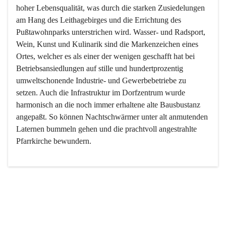
hoher Lebensqualität, was durch die starken Zusiedelungen 
am Hang des Leithagebirges und die Errichtung des 
Pußtawohnparks unterstrichen wird. Wasser- und Radsport, 
Wein, Kunst und Kulinarik sind die Markenzeichen eines 
Ortes, welcher es als einer der wenigen geschafft hat bei 
Betriebsansiedlungen auf stille und hundertprozentig 
umweltschonende Industrie- und Gewerbebetriebe zu 
setzen. Auch die Infrastruktur im Dorfzentrum wurde 
harmonisch an die noch immer erhaltene alte Bausbustanz 
angepaßt. So können Nachtschwärmer unter alt anmutenden 
Laternen bummeln gehen und die prachtvoll angestrahlte 
Pfarrkirche bewundern.

Der Weinbau dominert heute nicht mehr, ist aber integrativer 
Bestandteil der Kultur des Ortes, da man hier schon lange 
von Massenweinbau auf Qualitätsweinbau umgestellt hat. 
So ist es auch nicht verwunderlich, dass eines der historisch 
wertvollsten Gebäude die Ortsvinothek beherbergt und dass 
der Kellering ein beliebtes Ziel darstellt.
