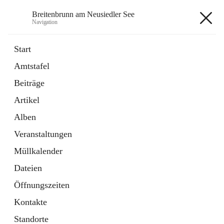
Breitenbrunn am Neusiedler See
Navigation
Breitenbrunn am Neusiedler See
Start
Amtstafel
Formulare
Beiträge
18 Schnellzugriffe
Artikel
Gemeindeservice
7 Schnellzugriffe
Alben
Veranstaltungen
+7
Müllkalender
Dateien
Öffnungszeiten
Kontakte
Hauptadresse
Standorte