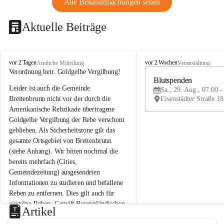
Alle Bekanntmachungen sehen
Aktuelle Beiträge
B
B
vor 2 Tagen
vor 2 Wochen
Amtliche Mitteilung
Veranstaltung
r
r
Verordnung betr. Goldgelbe Vergilbung!
e
e
Blutspenden
Leider ist auch die Gemeinde 
i
i
Sa., 29. Aug., 07:00 -
t
t
Breitenbrunn nicht vor der durch die 
e
e
Amerikanische Rebzikade übertragene 
n
n
Goldgelbe Vergilbung der Rebe verschont 
b
b
geblieben. Als Sicherheitszone gilt das 
r
r
gesamte Ortsgebiet von Breitenbrunn 
u
u
(siehe Anhang). Wir bitten nochmal die 
n
n
n
n
bereits mehrfach (Cities, 
a
a
Gemeindezeitung) ausgesendeten 
m
m
Informationen zu studieren und befallene 
N
N
Reben zu entfernen. Dies gilt auch für 
e
e
einzelne Reben. Gemäß Burgenländischen 
u
u
Artikel
Weinbaugesetz sind nicht gepflegte oder 
s
s