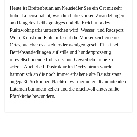
Heute ist Breitenbrunn am Neusiedler See ein Ort mit sehr 
hoher Lebensqualität, was durch die starken Zusiedelungen 
am Hang des Leithagebirges und die Errichtung des 
Pußtawohnparks unterstrichen wird. Wasser- und Radsport, 
Wein, Kunst und Kulinarik sind die Markenzeichen eines 
Ortes, welcher es als einer der wenigen geschafft hat bei 
Betriebsansiedlungen auf stille und hundertprozentig 
umweltschonende Industrie- und Gewerbebetriebe zu 
setzen. Auch die Infrastruktur im Dorfzentrum wurde 
harmonisch an die noch immer erhaltene alte Bausbustanz 
angepaßt. So können Nachtschwärmer unter alt anmutenden 
Laternen bummeln gehen und die prachtvoll angestrahlte 
Pfarrkirche bewundern.

Der Weinbau dominert heute nicht mehr, ist aber integrativer 
Bestandteil der Kultur des Ortes, da man hier schon lange 
von Massenweinbau auf Qualitätsweinbau umgestellt hat. 
So ist es auch nicht verwunderlich, dass eines der historisch 