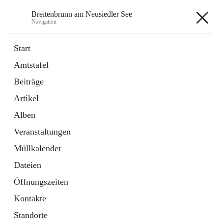
Breitenbrunn am Neusiedler See
Navigation
Breitenbrunn am Neusiedler See
Start
Amtstafel
Formulare
Beiträge
18 Schnellzugriffe
Artikel
Gemeindeservice
7 Schnellzugriffe
Alben
Veranstaltungen
+7
Müllkalender
Dateien
Öffnungszeiten
Kontakte
Hauptadresse
Standorte