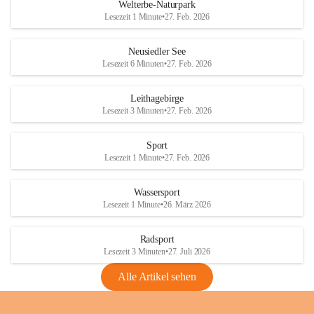
i
i
unzulässige Weingärten zu roden! Bitte 
Welterbe-Naturpark
e
e
helfen wir zusammen um unsere Winzer 
Lesezeit 1 Minute
•
27. Feb. 2026
d
d
vor den prognostizierten Ernteausfällen 
l
l
und den daraus folgenden wirtschaftlichen 
e
e
Neusiedler See
Schäden zu bewahren.
r
r
Lesezeit 6 Minuten
•
27. Feb. 2026
S
S
Verordnungen
e
e
Leithagebirge
04.08.2026
e
e
Lesezeit 3 Minuten
•
27. Feb. 2026
Maßnahmen zur Bekämpfung
der Goldgelben Vergilbung der
Sport
Rebe und der Amerikanischen
Lesezeit 1 Minute
•
27. Feb. 2026
Rebzikade
Anhang VBl. EU Nr. 18
Wassersport
_2026
Lesezeit 1 Minute
•
26. März 2026
1 Seite
•
1,4 MB
Radsport
VBl. EU Nr. 18_2026
Lesezeit 3 Minuten
•
27. Juli 2026
2 Seiten
•
2,1 MB
Alle Artikel sehen