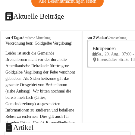
Alle Bekanntmachungen sehen
Aktuelle Beiträge
B
B
vor 4 Tagen
vor 2 Wochen
Amtliche Mitteilung
Veranstaltung
r
r
Verordnung betr. Goldgelbe Vergilbung!
e
e
Blutspenden
Leider ist auch die Gemeinde 
i
i
Sa., 29. Aug., 07:00 -
t
t
Breitenbrunn nicht vor der durch die 
e
e
Amerikanische Rebzikade übertragene 
n
n
Goldgelbe Vergilbung der Rebe verschont 
b
b
geblieben. Als Sicherheitszone gilt das 
r
r
gesamte Ortsgebiet von Breitenbrunn 
u
u
(siehe Anhang). Wir bitten nochmal die 
n
n
n
n
bereits mehrfach (Cities, 
a
a
Gemeindezeitung) ausgesendeten 
m
m
Informationen zu studieren und befallene 
N
N
Reben zu entfernen. Dies gilt auch für 
e
e
einzelne Reben. Gemäß Burgenländischen 
u
u
Artikel
Weinbaugesetz sind nicht gepflegte oder 
s
s