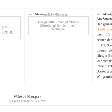
B
B
vor 1 Monat
vor 1 Monat
Amtliche Mitteilung
r
r
Am Samstag
Der geteilte Inhalt (Amtliche
e
e
29
Den ganzen
Mitteilung) ist nicht mehr
i
i
 12:30
AU
verfügbar.
Breitenbru
t
t
Eisenstädter Straße 18, 7091 Breitenbrunn am Neusiedler See, AUT
G
mehr Infor
e
e
heizten da
n
n
SSV gibt es
b
b
r
r
Ebenso feie
u
u
jähriges B
n
n
war hier d
n
n
Reise durc
a
a
Breitenbrun
m
m
Wir gratul
N
N
e
e
u
u
s
s
i
i
Welterbe-Naturpark
e
e
Lesezeit 1 Minute
•
27. Feb. 2026
d
d
l
l