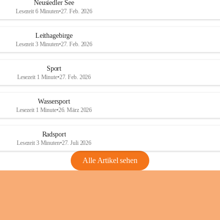
e
e
Neusiedler See
r
r
Lesezeit 6 Minuten
•
27. Feb. 2026
S
S
e
e
Leithagebirge
e
e
Lesezeit 3 Minuten
•
27. Feb. 2026
Sport
Lesezeit 1 Minute
•
27. Feb. 2026
Wassersport
Lesezeit 1 Minute
•
26. März 2026
Radsport
Lesezeit 3 Minuten
•
27. Juli 2026
Alle Artikel sehen