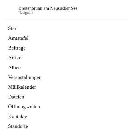
Breitenbrunn am Neusiedler See
Navigation
Start
Amtstafel
Formulare
Beiträge
18 Schnellzugriffe
Artikel
Gemeindeservice
7 Schnellzugriffe
Alben
Veranstaltungen
Müllkalender
Dateien
Öffnungszeiten
Kontakte
Standorte