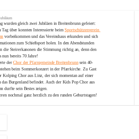
Jubiläum
 wurden gleich zwei Jubiläen in Breitenbrunn gefeiert: 
 Tag über konnten Interessierte beim 
Sportschützenverein 
nn
 vorbeikommen und das Vereinshaus erkunden und sich 
mationen zum Schießsport holen. In den Abendstunden 
nn die Steirerkanonen die Stimmung richtig an, denn den 
 nun bereits 70 Jahre!
rte der 
Chor der Pfarrgemeinde Breitenbrunn
 sein 40-
estehen beim Sommerkonzert in der Pfarrkirche. Zu Gast 
er Kolping Chor aus Linz, der sich momentan auf einer 
h das Burgenland befindet. Auch der Kids Pop Chor aus 
n durfte sein Bestes zeigen.
ieren nochmal ganz herzlich zu den runden Geburtstagen!