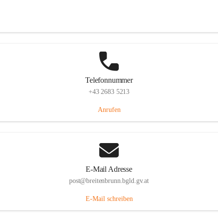
Eisenstädterstraße 18, 7091 Breitenbrunn am Neusiedler See, AUT
Auf Karte ansehen
Telefonnummer
+43 2683 5213
Anrufen
E-Mail Adresse
post@breitenbrunn.bgld.gv.at
E-Mail schreiben