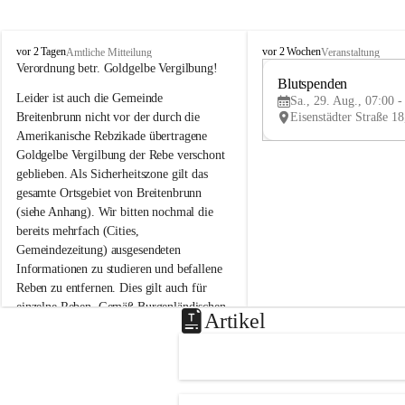
B
B
vor 2 Tagen
vor 2 Wochen
Amtliche Mitteilung
Veranstaltung
r
r
Verordnung betr. Goldgelbe Vergilbung!
e
e
Blutspenden
Leider ist auch die Gemeinde 
i
i
Sa., 29. Aug., 07:00 -
t
t
Breitenbrunn nicht vor der durch die 
e
e
Amerikanische Rebzikade übertragene 
n
n
Goldgelbe Vergilbung der Rebe verschont 
b
b
geblieben. Als Sicherheitszone gilt das 
r
r
gesamte Ortsgebiet von Breitenbrunn 
u
u
(siehe Anhang). Wir bitten nochmal die 
n
n
n
n
bereits mehrfach (Cities, 
a
a
Gemeindezeitung) ausgesendeten 
m
m
Informationen zu studieren und befallene 
N
N
Reben zu entfernen. Dies gilt auch für 
e
e
einzelne Reben. Gemäß Burgenländischen 
u
u
Artikel
Weinbaugesetz sind nicht gepflegte oder 
s
s
i
i
unzulässige Weingärten zu roden! Bitte 
e
e
helfen wir zusammen um unsere Winzer 
d
d
vor den prognostizierten Ernteausfällen 
l
l
und den daraus folgenden wirtschaftlichen 