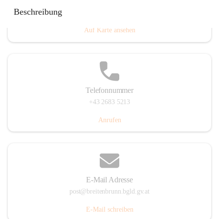
Eisenstädterstraße 18, 7091 Breitenbrunn am Neusiedler
Beschreibung
See, AUT
Auf Karte ansehen
Telefonnummer
+43 2683 5213
Anrufen
E-Mail Adresse
post@breitenbrunn.bgld.gv.at
E-Mail schreiben