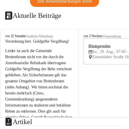
Alle Bekanntmachungen sehen
Aktuelle Beiträge
B
B
vor 22 Stunden
vor 2 Wochen
Amtliche Mitteilung
Veranstaltung
r
r
Verordnung betr. Goldgelbe Vergilbung!
e
e
Blutspenden
Leider ist auch die Gemeinde 
i
i
Sa., 29. Aug., 07:00 -
t
t
Breitenbrunn nicht vor der durch die 
e
e
Amerikanische Rebzikade übertragene 
n
n
Goldgelbe Vergilbung der Rebe verschont 
b
b
geblieben. Als Sicherheitszone gilt das 
r
r
gesamte Ortsgebiet von Breitenbrunn 
u
u
(siehe Anhang). Wir bitten nochmal die 
n
n
n
n
bereits mehrfach (Cities, 
a
a
Gemeindezeitung) ausgesendeten 
m
m
Informationen zu studieren und befallene 
N
N
Reben zu entfernen. Dies gilt auch für 
e
e
einzelne Reben. Gemäß Burgenländischen 
u
u
Artikel
Weinbaugesetz sind nicht gepflegte oder 
s
s