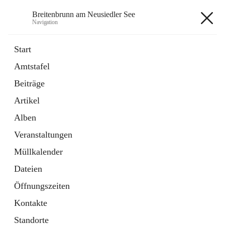
Breitenbrunn am Neusiedler See
Navigation
Breitenbrunn am Neusiedler See
Start
Amtstafel
Formulare
Beiträge
18 Schnellzugriffe
Artikel
Gemeindeservice
7 Schnellzugriffe
Alben
Veranstaltungen
+7
Müllkalender
Dateien
Öffnungszeiten
Kontakte
Hauptadresse
Standorte