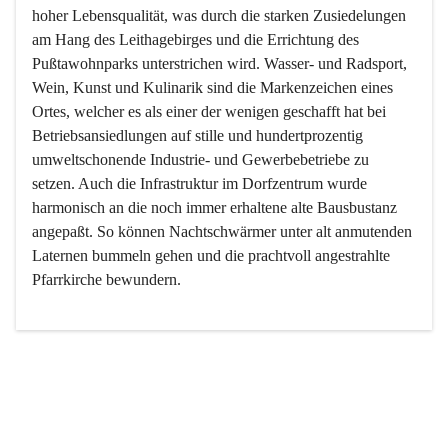
hoher Lebensqualität, was durch die starken Zusiedelungen 
am Hang des Leithagebirges und die Errichtung des 
Pußtawohnparks unterstrichen wird. Wasser- und Radsport, 
Wein, Kunst und Kulinarik sind die Markenzeichen eines 
Ortes, welcher es als einer der wenigen geschafft hat bei 
Betriebsansiedlungen auf stille und hundertprozentig 
umweltschonende Industrie- und Gewerbebetriebe zu 
setzen. Auch die Infrastruktur im Dorfzentrum wurde 
harmonisch an die noch immer erhaltene alte Bausbustanz 
angepaßt. So können Nachtschwärmer unter alt anmutenden 
Laternen bummeln gehen und die prachtvoll angestrahlte 
Pfarrkirche bewundern.

Der Weinbau dominert heute nicht mehr, ist aber integrativer 
Bestandteil der Kultur des Ortes, da man hier schon lange 
von Massenweinbau auf Qualitätsweinbau umgestellt hat. 
So ist es auch nicht verwunderlich, dass eines der historisch 
wertvollsten Gebäude die Ortsvinothek beherbergt und dass 
der Kellering ein beliebtes Ziel darstellt.
