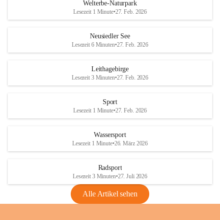
i
i
unzulässige Weingärten zu roden! Bitte 
Welterbe-Naturpark
e
e
helfen wir zusammen um unsere Winzer 
Lesezeit 1 Minute
•
27. Feb. 2026
d
d
vor den prognostizierten Ernteausfällen 
l
l
und den daraus folgenden wirtschaftlichen 
e
e
Neusiedler See
Schäden zu bewahren.
r
r
Lesezeit 6 Minuten
•
27. Feb. 2026
S
S
Verordnungen
e
e
Leithagebirge
04.08.2026
e
e
Lesezeit 3 Minuten
•
27. Feb. 2026
Maßnahmen zur Bekämpfung
der Goldgelben Vergilbung der
Sport
Rebe und der Amerikanischen
Lesezeit 1 Minute
•
27. Feb. 2026
Rebzikade
Anhang VBl. EU Nr. 18
Wassersport
_2026
Lesezeit 1 Minute
•
26. März 2026
1 Seite
•
1,4 MB
Radsport
VBl. EU Nr. 18_2026
Lesezeit 3 Minuten
•
27. Juli 2026
2 Seiten
•
2,1 MB
Alle Artikel sehen