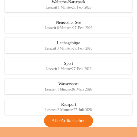
i
i
unzulässige Weingärten zu roden! Bitte 
Welterbe-Naturpark
e
e
helfen wir zusammen um unsere Winzer 
Lesezeit 1 Minute
•
27. Feb. 2026
d
d
vor den prognostizierten Ernteausfällen 
l
l
und den daraus folgenden wirtschaftlichen 
e
e
Neusiedler See
Schäden zu bewahren.
r
r
Lesezeit 6 Minuten
•
27. Feb. 2026
S
S
Verordnungen
e
e
Leithagebirge
04.08.2026
e
e
Lesezeit 3 Minuten
•
27. Feb. 2026
Maßnahmen zur Bekämpfung
der Goldgelben Vergilbung der
Sport
Rebe und der Amerikanischen
Lesezeit 1 Minute
•
27. Feb. 2026
Rebzikade
Anhang VBl. EU Nr. 18
Wassersport
_2026
Lesezeit 1 Minute
•
26. März 2026
1 Seite
•
1,4 MB
Radsport
VBl. EU Nr. 18_2026
Lesezeit 3 Minuten
•
27. Juli 2026
2 Seiten
•
2,1 MB
Alle Artikel sehen