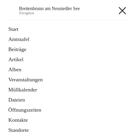
Breitenbrunn am Neusiedler See
Navigation
Breitenbrunn am Neusiedler See
Start
Amtstafel
Formulare
Beiträge
18 Schnellzugriffe
Artikel
Gemeindeservice
7 Schnellzugriffe
Alben
Veranstaltungen
+7
Müllkalender
Dateien
Öffnungszeiten
Kontakte
Hauptadresse
Standorte