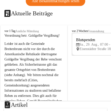
Alle Bekanntmachungen sehen
Aktuelle Beiträge
B
B
vor 1 Tag
vor 2 Wochen
Amtliche Mitteilung
Veranstaltung
r
r
Verordnung betr. Goldgelbe Vergilbung!
e
e
Blutspenden
Leider ist auch die Gemeinde 
i
i
Sa., 29. Aug., 07:00 -
t
t
Breitenbrunn nicht vor der durch die 
e
e
Amerikanische Rebzikade übertragene 
n
n
Goldgelbe Vergilbung der Rebe verschont 
b
b
geblieben. Als Sicherheitszone gilt das 
r
r
gesamte Ortsgebiet von Breitenbrunn 
u
u
(siehe Anhang). Wir bitten nochmal die 
n
n
n
n
bereits mehrfach (Cities, 
a
a
Gemeindezeitung) ausgesendeten 
m
m
Informationen zu studieren und befallene 
N
N
Reben zu entfernen. Dies gilt auch für 
e
e
einzelne Reben. Gemäß Burgenländischen 
u
u
Artikel
Weinbaugesetz sind nicht gepflegte oder 
s
s