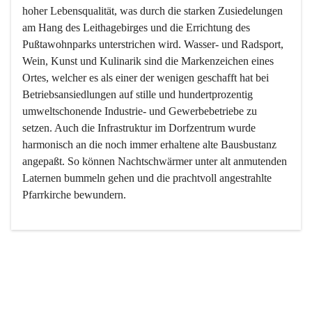
hoher Lebensqualität, was durch die starken Zusiedelungen 
am Hang des Leithagebirges und die Errichtung des 
Pußtawohnparks unterstrichen wird. Wasser- und Radsport, 
Wein, Kunst und Kulinarik sind die Markenzeichen eines 
Ortes, welcher es als einer der wenigen geschafft hat bei 
Betriebsansiedlungen auf stille und hundertprozentig 
umweltschonende Industrie- und Gewerbebetriebe zu 
setzen. Auch die Infrastruktur im Dorfzentrum wurde 
harmonisch an die noch immer erhaltene alte Bausbustanz 
angepaßt. So können Nachtschwärmer unter alt anmutenden 
Laternen bummeln gehen und die prachtvoll angestrahlte 
Pfarrkirche bewundern.

Der Weinbau dominert heute nicht mehr, ist aber integrativer 
Bestandteil der Kultur des Ortes, da man hier schon lange 
von Massenweinbau auf Qualitätsweinbau umgestellt hat. 
So ist es auch nicht verwunderlich, dass eines der historisch 
wertvollsten Gebäude die Ortsvinothek beherbergt und dass 
der Kellering ein beliebtes Ziel darstellt.
