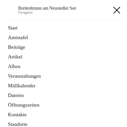
Breitenbrunn am Neusiedler See
Navigation
Breitenbrunn am Neusiedler See
Start
Amtstafel
Formulare
Beiträge
18 Schnellzugriffe
Artikel
Gemeindeservice
7 Schnellzugriffe
Alben
Veranstaltungen
+7
Müllkalender
Dateien
Öffnungszeiten
Kontakte
Hauptadresse
Standorte