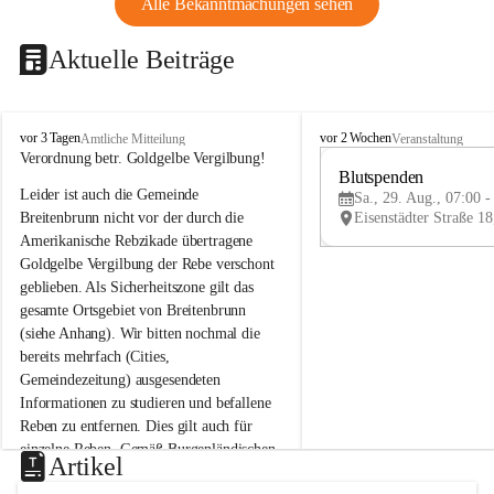
Alle Bekanntmachungen sehen
Aktuelle Beiträge
B
B
vor 3 Tagen
vor 2 Wochen
Amtliche Mitteilung
Veranstaltung
r
r
Verordnung betr. Goldgelbe Vergilbung!
e
e
Blutspenden
Leider ist auch die Gemeinde 
i
i
Sa., 29. Aug., 07:00 -
t
t
Breitenbrunn nicht vor der durch die 
e
e
Amerikanische Rebzikade übertragene 
n
n
Goldgelbe Vergilbung der Rebe verschont 
b
b
geblieben. Als Sicherheitszone gilt das 
r
r
gesamte Ortsgebiet von Breitenbrunn 
u
u
(siehe Anhang). Wir bitten nochmal die 
n
n
n
n
bereits mehrfach (Cities, 
a
a
Gemeindezeitung) ausgesendeten 
m
m
Informationen zu studieren und befallene 
N
N
Reben zu entfernen. Dies gilt auch für 
e
e
einzelne Reben. Gemäß Burgenländischen 
u
u
Artikel
Weinbaugesetz sind nicht gepflegte oder 
s
s