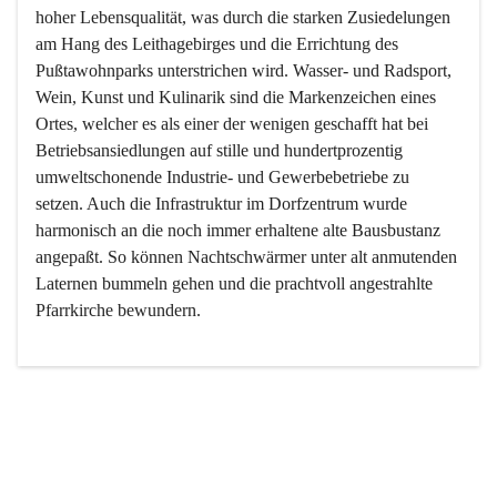
hoher Lebensqualität, was durch die starken Zusiedelungen 
am Hang des Leithagebirges und die Errichtung des 
Pußtawohnparks unterstrichen wird. Wasser- und Radsport, 
Wein, Kunst und Kulinarik sind die Markenzeichen eines 
Ortes, welcher es als einer der wenigen geschafft hat bei 
Betriebsansiedlungen auf stille und hundertprozentig 
umweltschonende Industrie- und Gewerbebetriebe zu 
setzen. Auch die Infrastruktur im Dorfzentrum wurde 
harmonisch an die noch immer erhaltene alte Bausbustanz 
angepaßt. So können Nachtschwärmer unter alt anmutenden 
Laternen bummeln gehen und die prachtvoll angestrahlte 
Pfarrkirche bewundern.

Der Weinbau dominert heute nicht mehr, ist aber integrativer 
Bestandteil der Kultur des Ortes, da man hier schon lange 
von Massenweinbau auf Qualitätsweinbau umgestellt hat. 
So ist es auch nicht verwunderlich, dass eines der historisch 
wertvollsten Gebäude die Ortsvinothek beherbergt und dass 
der Kellering ein beliebtes Ziel darstellt.
