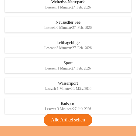
i
i
unzulässige Weingärten zu roden! Bitte 
Welterbe-Naturpark
e
e
helfen wir zusammen um unsere Winzer 
Lesezeit 1 Minute
•
27. Feb. 2026
d
d
vor den prognostizierten Ernteausfällen 
l
l
und den daraus folgenden wirtschaftlichen 
e
e
Neusiedler See
Schäden zu bewahren.
r
r
Lesezeit 6 Minuten
•
27. Feb. 2026
S
S
Verordnungen
e
e
Leithagebirge
04.08.2026
e
e
Lesezeit 3 Minuten
•
27. Feb. 2026
Maßnahmen zur Bekämpfung
der Goldgelben Vergilbung der
Sport
Rebe und der Amerikanischen
Lesezeit 1 Minute
•
27. Feb. 2026
Rebzikade
Anhang VBl. EU Nr. 18
Wassersport
_2026
Lesezeit 1 Minute
•
26. März 2026
1 Seite
•
1,4 MB
Radsport
VBl. EU Nr. 18_2026
Lesezeit 3 Minuten
•
27. Juli 2026
2 Seiten
•
2,1 MB
Alle Artikel sehen