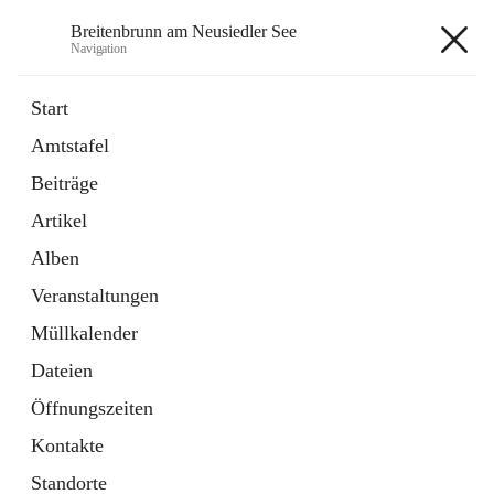
Breitenbrunn am Neusiedler See
Navigation
Breitenbrunn am Neusiedler See
Start
Amtstafel
Formulare
Beiträge
18 Schnellzugriffe
Artikel
Gemeindeservice
7 Schnellzugriffe
Alben
Veranstaltungen
+7
Müllkalender
Dateien
Öffnungszeiten
Kontakte
Hauptadresse
Standorte