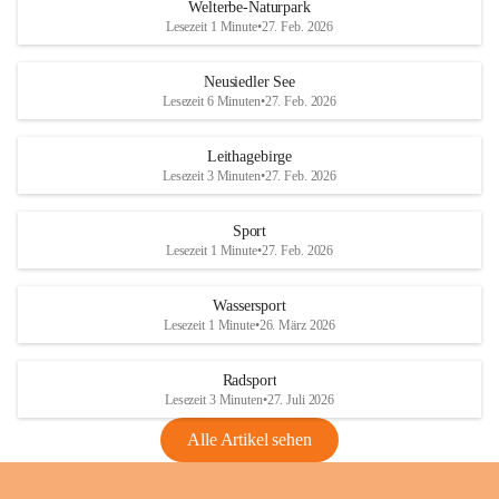
i
i
unzulässige Weingärten zu roden! Bitte 
Welterbe-Naturpark
e
e
helfen wir zusammen um unsere Winzer 
Lesezeit 1 Minute
•
27. Feb. 2026
d
d
vor den prognostizierten Ernteausfällen 
l
l
und den daraus folgenden wirtschaftlichen 
e
e
Neusiedler See
Schäden zu bewahren.
r
r
Lesezeit 6 Minuten
•
27. Feb. 2026
S
S
Verordnungen
e
e
Leithagebirge
04.08.2026
e
e
Lesezeit 3 Minuten
•
27. Feb. 2026
Maßnahmen zur Bekämpfung
der Goldgelben Vergilbung der
Sport
Rebe und der Amerikanischen
Lesezeit 1 Minute
•
27. Feb. 2026
Rebzikade
Anhang VBl. EU Nr. 18
Wassersport
_2026
Lesezeit 1 Minute
•
26. März 2026
1 Seite
•
1,4 MB
Radsport
VBl. EU Nr. 18_2026
Lesezeit 3 Minuten
•
27. Juli 2026
2 Seiten
•
2,1 MB
Alle Artikel sehen