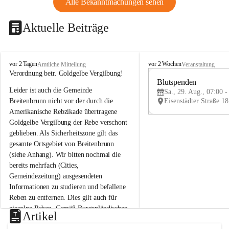
Alle Bekanntmachungen sehen
Aktuelle Beiträge
B
B
vor 2 Tagen
vor 2 Wochen
Amtliche Mitteilung
Veranstaltung
r
r
Verordnung betr. Goldgelbe Vergilbung!
e
e
Blutspenden
Leider ist auch die Gemeinde 
i
i
Sa., 29. Aug., 07:00 -
t
t
Breitenbrunn nicht vor der durch die 
e
e
Amerikanische Rebzikade übertragene 
n
n
Goldgelbe Vergilbung der Rebe verschont 
b
b
geblieben. Als Sicherheitszone gilt das 
r
r
gesamte Ortsgebiet von Breitenbrunn 
u
u
(siehe Anhang). Wir bitten nochmal die 
n
n
n
n
bereits mehrfach (Cities, 
a
a
Gemeindezeitung) ausgesendeten 
m
m
Informationen zu studieren und befallene 
N
N
Reben zu entfernen. Dies gilt auch für 
e
e
einzelne Reben. Gemäß Burgenländischen 
u
u
Artikel
Weinbaugesetz sind nicht gepflegte oder 
s
s