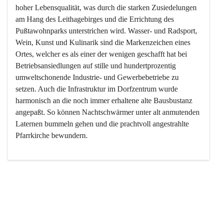
hoher Lebensqualität, was durch die starken Zusiedelungen 
am Hang des Leithagebirges und die Errichtung des 
Pußtawohnparks unterstrichen wird. Wasser- und Radsport, 
Wein, Kunst und Kulinarik sind die Markenzeichen eines 
Ortes, welcher es als einer der wenigen geschafft hat bei 
Betriebsansiedlungen auf stille und hundertprozentig 
umweltschonende Industrie- und Gewerbebetriebe zu 
setzen. Auch die Infrastruktur im Dorfzentrum wurde 
harmonisch an die noch immer erhaltene alte Bausbustanz 
angepaßt. So können Nachtschwärmer unter alt anmutenden 
Laternen bummeln gehen und die prachtvoll angestrahlte 
Pfarrkirche bewundern.

Der Weinbau dominert heute nicht mehr, ist aber integrativer 
Bestandteil der Kultur des Ortes, da man hier schon lange 
von Massenweinbau auf Qualitätsweinbau umgestellt hat. 
So ist es auch nicht verwunderlich, dass eines der historisch 
wertvollsten Gebäude die Ortsvinothek beherbergt und dass 
der Kellering ein beliebtes Ziel darstellt.
