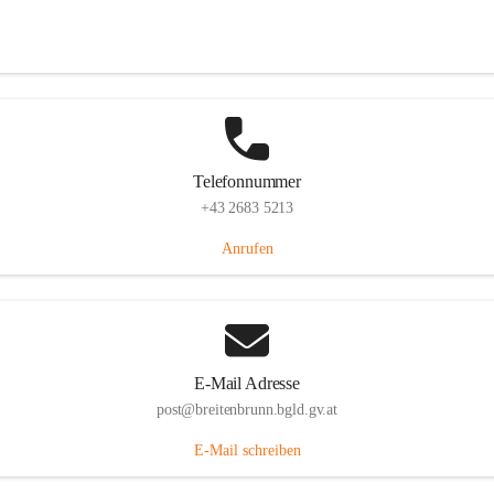
Eisenstädterstraße 18, 7091 Breitenbrunn am Neusiedler See, AUT
Auf Karte ansehen
Telefonnummer
+43 2683 5213
Anrufen
E-Mail Adresse
post@breitenbrunn.bgld.gv.at
E-Mail schreiben