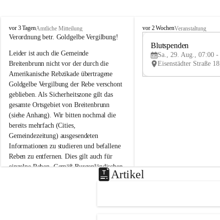
B
B
vor 3 Tagen
vor 2 Wochen
Amtliche Mitteilung
Veranstaltung
r
r
Verordnung betr. Goldgelbe Vergilbung!
e
e
Blutspenden
Leider ist auch die Gemeinde 
i
i
Sa., 29. Aug., 07:00 -
t
t
Breitenbrunn nicht vor der durch die 
e
e
Amerikanische Rebzikade übertragene 
n
n
Goldgelbe Vergilbung der Rebe verschont 
b
b
geblieben. Als Sicherheitszone gilt das 
r
r
gesamte Ortsgebiet von Breitenbrunn 
u
u
(siehe Anhang). Wir bitten nochmal die 
n
n
n
n
bereits mehrfach (Cities, 
a
a
Gemeindezeitung) ausgesendeten 
m
m
Informationen zu studieren und befallene 
N
N
Reben zu entfernen. Dies gilt auch für 
e
e
einzelne Reben. Gemäß Burgenländischen 
u
u
Artikel
Weinbaugesetz sind nicht gepflegte oder 
s
s
i
i
unzulässige Weingärten zu roden! Bitte 
e
e
helfen wir zusammen um unsere Winzer 
d
d
vor den prognostizierten Ernteausfällen 
l
l
und den daraus folgenden wirtschaftlichen 