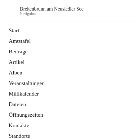
Breitenbrunn am Neusiedler See
Navigation
Start
Amtstafel
Formulare
Beiträge
18 Schnellzugriffe
Artikel
Gemeindeservice
7 Schnellzugriffe
Alben
Veranstaltungen
Müllkalender
Dateien
Öffnungszeiten
Kontakte
Standorte