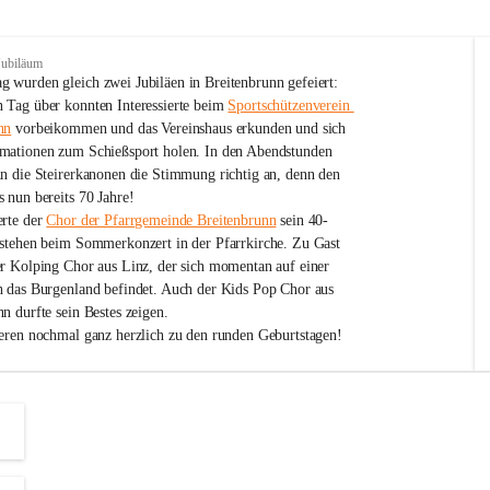
Jubiläum
 wurden gleich zwei Jubiläen in Breitenbrunn gefeiert: 
 Tag über konnten Interessierte beim 
Sportschützenverein 
nn
 vorbeikommen und das Vereinshaus erkunden und sich 
mationen zum Schießsport holen. In den Abendstunden 
nn die Steirerkanonen die Stimmung richtig an, denn den 
 nun bereits 70 Jahre!
rte der 
Chor der Pfarrgemeinde Breitenbrunn
 sein 40-
estehen beim Sommerkonzert in der Pfarrkirche. Zu Gast 
er Kolping Chor aus Linz, der sich momentan auf einer 
h das Burgenland befindet. Auch der Kids Pop Chor aus 
n durfte sein Bestes zeigen.
ieren nochmal ganz herzlich zu den runden Geburtstagen!