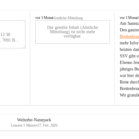
B
B
vor 1 Monat
vor 1 Monat
Amtliche Mitteilung
r
r
Am Samstag
Der geteilte Inhalt (Amtliche
e
e
29
Den ganzen
Mitteilung) ist nicht mehr
i
i
 12:30
AU
verfügbar.
Breitenbru
t
t
Eisenstädter Straße 18, 7091 Breitenbrunn am Neusiedler See, AUT
G
mehr Infor
e
e
heizten da
n
n
SSV gibt es
b
b
r
r
Ebenso feie
u
u
jähriges B
n
n
war hier d
n
n
Reise durc
a
a
Breitenbrun
m
m
Wir gratul
N
N
e
e
u
u
s
s
i
i
Welterbe-Naturpark
e
e
Lesezeit 1 Minute
•
27. Feb. 2026
d
d
l
l