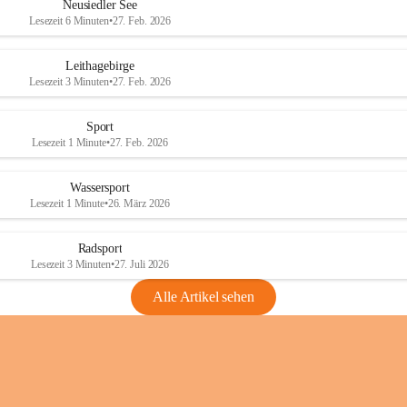
e
e
Neusiedler See
r
r
Lesezeit 6 Minuten
•
27. Feb. 2026
S
S
e
e
Leithagebirge
e
e
Lesezeit 3 Minuten
•
27. Feb. 2026
Sport
Lesezeit 1 Minute
•
27. Feb. 2026
Wassersport
Lesezeit 1 Minute
•
26. März 2026
Radsport
Lesezeit 3 Minuten
•
27. Juli 2026
Alle Artikel sehen