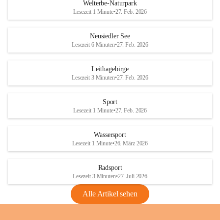
i
i
unzulässige Weingärten zu roden! Bitte 
Welterbe-Naturpark
e
e
helfen wir zusammen um unsere Winzer 
Lesezeit 1 Minute
•
27. Feb. 2026
d
d
vor den prognostizierten Ernteausfällen 
l
l
und den daraus folgenden wirtschaftlichen 
e
e
Neusiedler See
Schäden zu bewahren.
r
r
Lesezeit 6 Minuten
•
27. Feb. 2026
S
S
Verordnungen
e
e
Leithagebirge
04.08.2026
e
e
Lesezeit 3 Minuten
•
27. Feb. 2026
Maßnahmen zur Bekämpfung
der Goldgelben Vergilbung der
Sport
Rebe und der Amerikanischen
Lesezeit 1 Minute
•
27. Feb. 2026
Rebzikade
Anhang VBl. EU Nr. 18
Wassersport
_2026
Lesezeit 1 Minute
•
26. März 2026
1 Seite
•
1,4 MB
Radsport
VBl. EU Nr. 18_2026
Lesezeit 3 Minuten
•
27. Juli 2026
2 Seiten
•
2,1 MB
Alle Artikel sehen