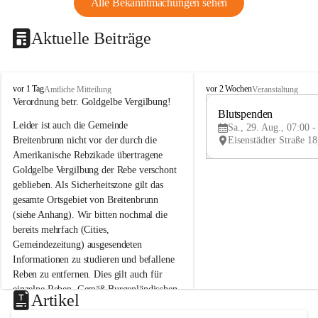
Alle Bekanntmachungen sehen
Aktuelle Beiträge
B
B
vor 1 Tag
vor 2 Wochen
Amtliche Mitteilung
Veranstaltung
r
r
Verordnung betr. Goldgelbe Vergilbung!
e
e
Blutspenden
Leider ist auch die Gemeinde 
i
i
Sa., 29. Aug., 07:00 -
t
t
Breitenbrunn nicht vor der durch die 
e
e
Amerikanische Rebzikade übertragene 
n
n
Goldgelbe Vergilbung der Rebe verschont 
b
b
geblieben. Als Sicherheitszone gilt das 
r
r
gesamte Ortsgebiet von Breitenbrunn 
u
u
(siehe Anhang). Wir bitten nochmal die 
n
n
n
n
bereits mehrfach (Cities, 
a
a
Gemeindezeitung) ausgesendeten 
m
m
Informationen zu studieren und befallene 
N
N
Reben zu entfernen. Dies gilt auch für 
e
e
einzelne Reben. Gemäß Burgenländischen 
u
u
Artikel
Weinbaugesetz sind nicht gepflegte oder 
s
s