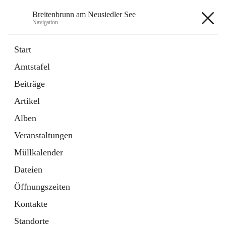
Breitenbrunn am Neusiedler See
Navigation
Breitenbrunn am Neusiedler See
Start
Amtstafel
Formulare
Beiträge
18 Schnellzugriffe
Artikel
Gemeindeservice
7 Schnellzugriffe
Alben
Veranstaltungen
+7
Müllkalender
Dateien
Öffnungszeiten
Kontakte
Hauptadresse
Standorte