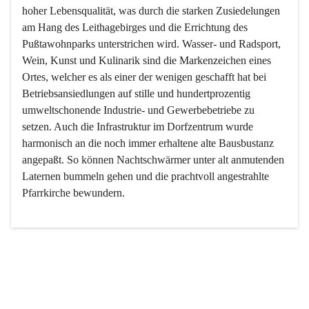
hoher Lebensqualität, was durch die starken Zusiedelungen 
am Hang des Leithagebirges und die Errichtung des 
Pußtawohnparks unterstrichen wird. Wasser- und Radsport, 
Wein, Kunst und Kulinarik sind die Markenzeichen eines 
Ortes, welcher es als einer der wenigen geschafft hat bei 
Betriebsansiedlungen auf stille und hundertprozentig 
umweltschonende Industrie- und Gewerbebetriebe zu 
setzen. Auch die Infrastruktur im Dorfzentrum wurde 
harmonisch an die noch immer erhaltene alte Bausbustanz 
angepaßt. So können Nachtschwärmer unter alt anmutenden 
Laternen bummeln gehen und die prachtvoll angestrahlte 
Pfarrkirche bewundern.

Der Weinbau dominert heute nicht mehr, ist aber integrativer 
Bestandteil der Kultur des Ortes, da man hier schon lange 
von Massenweinbau auf Qualitätsweinbau umgestellt hat. 
So ist es auch nicht verwunderlich, dass eines der historisch 
wertvollsten Gebäude die Ortsvinothek beherbergt und dass 
der Kellering ein beliebtes Ziel darstellt.
