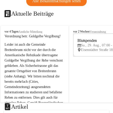
Alle Bekanntmachungen sehen
Aktuelle Beiträge
B
B
vor 4 Tagen
vor 2 Wochen
Amtliche Mitteilung
Veranstaltung
r
r
Verordnung betr. Goldgelbe Vergilbung!
e
e
Blutspenden
Leider ist auch die Gemeinde 
i
i
Sa., 29. Aug., 07:00 -
t
t
Breitenbrunn nicht vor der durch die 
e
e
Amerikanische Rebzikade übertragene 
n
n
Goldgelbe Vergilbung der Rebe verschont 
b
b
geblieben. Als Sicherheitszone gilt das 
r
r
gesamte Ortsgebiet von Breitenbrunn 
u
u
(siehe Anhang). Wir bitten nochmal die 
n
n
n
n
bereits mehrfach (Cities, 
a
a
Gemeindezeitung) ausgesendeten 
m
m
Informationen zu studieren und befallene 
N
N
Reben zu entfernen. Dies gilt auch für 
e
e
einzelne Reben. Gemäß Burgenländischen 
u
u
Artikel
Weinbaugesetz sind nicht gepflegte oder 
s
s