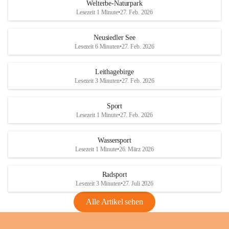
i
i
unzulässige Weingärten zu roden! Bitte 
Welterbe-Naturpark
e
e
helfen wir zusammen um unsere Winzer 
Lesezeit 1 Minute
•
27. Feb. 2026
d
d
vor den prognostizierten Ernteausfällen 
l
l
und den daraus folgenden wirtschaftlichen 
e
e
Neusiedler See
Schäden zu bewahren.
r
r
Lesezeit 6 Minuten
•
27. Feb. 2026
S
S
Verordnungen
e
e
Leithagebirge
04.08.2026
e
e
Lesezeit 3 Minuten
•
27. Feb. 2026
Maßnahmen zur Bekämpfung
der Goldgelben Vergilbung der
Sport
Rebe und der Amerikanischen
Lesezeit 1 Minute
•
27. Feb. 2026
Rebzikade
Anhang VBl. EU Nr. 18
Wassersport
_2026
Lesezeit 1 Minute
•
26. März 2026
1 Seite
•
1,4 MB
Radsport
VBl. EU Nr. 18_2026
Lesezeit 3 Minuten
•
27. Juli 2026
2 Seiten
•
2,1 MB
Alle Artikel sehen