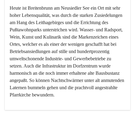
Heute ist Breitenbrunn am Neusiedler See ein Ort mit sehr 
hoher Lebensqualität, was durch die starken Zusiedelungen 
am Hang des Leithagebirges und die Errichtung des 
Pußtawohnparks unterstrichen wird. Wasser- und Radsport, 
Wein, Kunst und Kulinarik sind die Markenzeichen eines 
Ortes, welcher es als einer der wenigen geschafft hat bei 
Betriebsansiedlungen auf stille und hundertprozentig 
umweltschonende Industrie- und Gewerbebetriebe zu 
setzen. Auch die Infrastruktur im Dorfzentrum wurde 
harmonisch an die noch immer erhaltene alte Bausbustanz 
angepaßt. So können Nachtschwärmer unter alt anmutenden 
Laternen bummeln gehen und die prachtvoll angestrahlte 
Pfarrkirche bewundern.

Der Weinbau dominert heute nicht mehr, ist aber integrativer 
Bestandteil der Kultur des Ortes, da man hier schon lange 
von Massenweinbau auf Qualitätsweinbau umgestellt hat. 
So ist es auch nicht verwunderlich, dass eines der historisch 