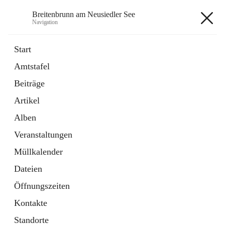
Breitenbrunn am Neusiedler See
Navigation
Breitenbrunn am Neusiedler See
Start
Amtstafel
Formulare
Beiträge
18 Schnellzugriffe
Artikel
Gemeindeservice
7 Schnellzugriffe
Alben
Veranstaltungen
+7
Müllkalender
Dateien
Öffnungszeiten
Kontakte
Hauptadresse
Standorte